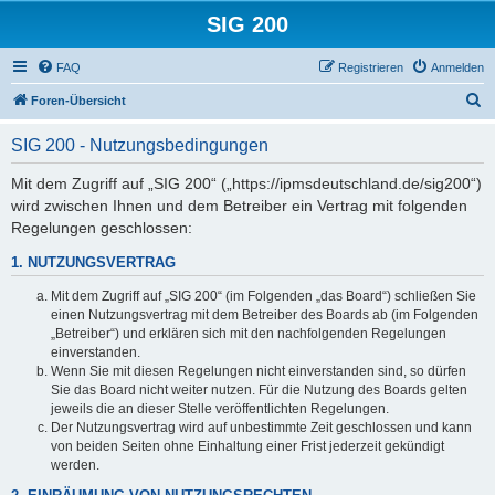
SIG 200
FAQ
Registrieren
Anmelden
S
Foren-Übersicht
u
SIG 200 - Nutzungsbedingungen
c
h
Mit dem Zugriff auf „SIG 200“ („https://ipmsdeutschland.de/sig200“)
wird zwischen Ihnen und dem Betreiber ein Vertrag mit folgenden
e
Regelungen geschlossen:
1. NUTZUNGSVERTRAG
Mit dem Zugriff auf „SIG 200“ (im Folgenden „das Board“) schließen Sie
einen Nutzungsvertrag mit dem Betreiber des Boards ab (im Folgenden
„Betreiber“) und erklären sich mit den nachfolgenden Regelungen
einverstanden.
Wenn Sie mit diesen Regelungen nicht einverstanden sind, so dürfen
Sie das Board nicht weiter nutzen. Für die Nutzung des Boards gelten
jeweils die an dieser Stelle veröffentlichten Regelungen.
Der Nutzungsvertrag wird auf unbestimmte Zeit geschlossen und kann
von beiden Seiten ohne Einhaltung einer Frist jederzeit gekündigt
werden.