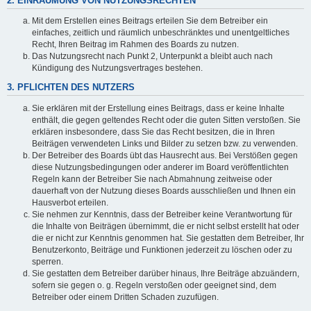
2. EINRÄUMUNG VON NUTZUNGSRECHTEN
Mit dem Erstellen eines Beitrags erteilen Sie dem Betreiber ein
einfaches, zeitlich und räumlich unbeschränktes und unentgeltliches
Recht, Ihren Beitrag im Rahmen des Boards zu nutzen.
Das Nutzungsrecht nach Punkt 2, Unterpunkt a bleibt auch nach
Kündigung des Nutzungsvertrages bestehen.
3. PFLICHTEN DES NUTZERS
Sie erklären mit der Erstellung eines Beitrags, dass er keine Inhalte
enthält, die gegen geltendes Recht oder die guten Sitten verstoßen. Sie
erklären insbesondere, dass Sie das Recht besitzen, die in Ihren
Beiträgen verwendeten Links und Bilder zu setzen bzw. zu verwenden.
Der Betreiber des Boards übt das Hausrecht aus. Bei Verstößen gegen
diese Nutzungsbedingungen oder anderer im Board veröffentlichten
Regeln kann der Betreiber Sie nach Abmahnung zeitweise oder
dauerhaft von der Nutzung dieses Boards ausschließen und Ihnen ein
Hausverbot erteilen.
Sie nehmen zur Kenntnis, dass der Betreiber keine Verantwortung für
die Inhalte von Beiträgen übernimmt, die er nicht selbst erstellt hat oder
die er nicht zur Kenntnis genommen hat. Sie gestatten dem Betreiber, Ihr
Benutzerkonto, Beiträge und Funktionen jederzeit zu löschen oder zu
sperren.
Sie gestatten dem Betreiber darüber hinaus, Ihre Beiträge abzuändern,
sofern sie gegen o. g. Regeln verstoßen oder geeignet sind, dem
Betreiber oder einem Dritten Schaden zuzufügen.