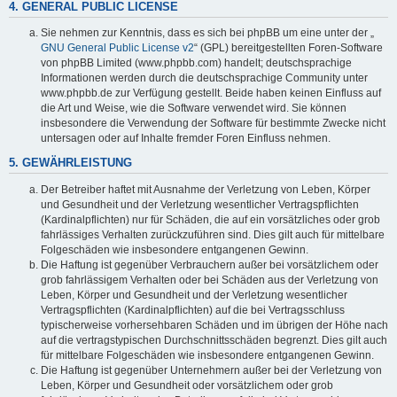
4. GENERAL PUBLIC LICENSE
Sie nehmen zur Kenntnis, dass es sich bei phpBB um eine unter der „
GNU General Public License v2
“ (GPL) bereitgestellten Foren-Software
von phpBB Limited (www.phpbb.com) handelt; deutschsprachige
Informationen werden durch die deutschsprachige Community unter
www.phpbb.de zur Verfügung gestellt. Beide haben keinen Einfluss auf
die Art und Weise, wie die Software verwendet wird. Sie können
insbesondere die Verwendung der Software für bestimmte Zwecke nicht
untersagen oder auf Inhalte fremder Foren Einfluss nehmen.
5. GEWÄHRLEISTUNG
Der Betreiber haftet mit Ausnahme der Verletzung von Leben, Körper
und Gesundheit und der Verletzung wesentlicher Vertragspflichten
(Kardinalpflichten) nur für Schäden, die auf ein vorsätzliches oder grob
fahrlässiges Verhalten zurückzuführen sind. Dies gilt auch für mittelbare
Folgeschäden wie insbesondere entgangenen Gewinn.
Die Haftung ist gegenüber Verbrauchern außer bei vorsätzlichem oder
grob fahrlässigem Verhalten oder bei Schäden aus der Verletzung von
Leben, Körper und Gesundheit und der Verletzung wesentlicher
Vertragspflichten (Kardinalpflichten) auf die bei Vertragsschluss
typischerweise vorhersehbaren Schäden und im übrigen der Höhe nach
auf die vertragstypischen Durchschnittsschäden begrenzt. Dies gilt auch
für mittelbare Folgeschäden wie insbesondere entgangenen Gewinn.
Die Haftung ist gegenüber Unternehmern außer bei der Verletzung von
Leben, Körper und Gesundheit oder vorsätzlichem oder grob