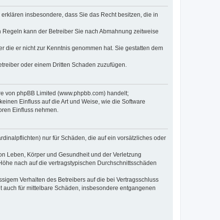
e erklären insbesondere, dass Sie das Recht besitzen, die in
en Regeln kann der Betreiber Sie nach Abmahnung zeitweise
oder die er nicht zur Kenntnis genommen hat. Sie gestatten dem
Betreiber oder einem Dritten Schaden zuzufügen.
ware von phpBB Limited (www.phpbb.com) handelt;
inen Einfluss auf die Art und Weise, wie die Software
oren Einfluss nehmen.
inalpflichten) nur für Schäden, die auf ein vorsätzliches oder
von Leben, Körper und Gesundheit und der Verletzung
r Höhe nach auf die vertragstypischen Durchschnittsschäden
sigem Verhalten des Betreibers auf die bei Vertragsschluss
lt auch für mittelbare Schäden, insbesondere entgangenen