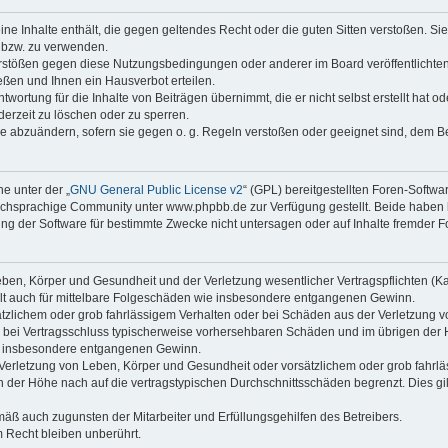
keine Inhalte enthält, die gegen geltendes Recht oder die guten Sitten verstoßen. Si
n bzw. zu verwenden.
erstößen gegen diese Nutzungsbedingungen oder anderer im Board veröffentlicht
ßen und Ihnen ein Hausverbot erteilen.
wortung für die Inhalte von Beiträgen übernimmt, die er nicht selbst erstellt hat 
derzeit zu löschen oder zu sperren.
äge abzuändern, sofern sie gegen o. g. Regeln verstoßen oder geeignet sind, dem 
e unter der „
GNU General Public License v2
“ (GPL) bereitgestellten Foren-Soft
chsprachige Community unter www.phpbb.de zur Verfügung gestellt. Beide haben ke
g der Software für bestimmte Zwecke nicht untersagen oder auf Inhalte fremder F
ben, Körper und Gesundheit und der Verletzung wesentlicher Vertragspflichten (Kard
gilt auch für mittelbare Folgeschäden wie insbesondere entgangenen Gewinn.
ätzlichem oder grob fahrlässigem Verhalten oder bei Schäden aus der Verletzung 
 die bei Vertragsschluss typischerweise vorhersehbaren Schäden und im übrigen de
wie insbesondere entgangenen Gewinn.
erletzung von Leben, Körper und Gesundheit oder vorsätzlichem oder grob fahrläs
der Höhe nach auf die vertragstypischen Durchschnittsschäden begrenzt. Dies gi
mäß auch zugunsten der Mitarbeiter und Erfüllungsgehilfen des Betreibers.
 Recht bleiben unberührt.