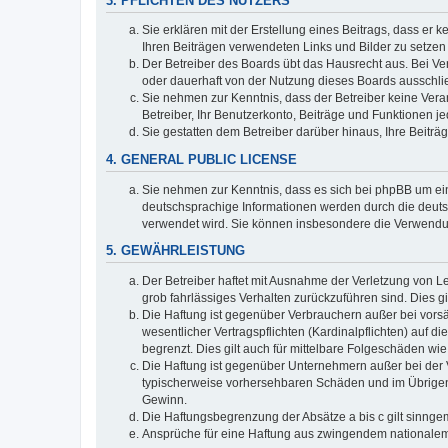
3. PFLICHTEN DES NUTZERS
Sie erklären mit der Erstellung eines Beitrags, dass er 
Ihren Beiträgen verwendeten Links und Bilder zu setze
Der Betreiber des Boards übt das Hausrecht aus. Bei V
oder dauerhaft von der Nutzung dieses Boards ausschlie
Sie nehmen zur Kenntnis, dass der Betreiber keine Verant
Betreiber, Ihr Benutzerkonto, Beiträge und Funktionen je
Sie gestatten dem Betreiber darüber hinaus, Ihre Beitr
4. GENERAL PUBLIC LICENSE
Sie nehmen zur Kenntnis, dass es sich bei phpBB um ein
deutschsprachige Informationen werden durch die deuts
verwendet wird. Sie können insbesondere die Verwendun
5. GEWÄHRLEISTUNG
Der Betreiber haftet mit Ausnahme der Verletzung von Le
grob fahrlässiges Verhalten zurückzuführen sind. Dies 
Die Haftung ist gegenüber Verbrauchern außer bei vors
wesentlicher Vertragspflichten (Kardinalpflichten) auf
begrenzt. Dies gilt auch für mittelbare Folgeschäden 
Die Haftung ist gegenüber Unternehmern außer bei der V
typischerweise vorhersehbaren Schäden und im Übrigen 
Gewinn.
Die Haftungsbegrenzung der Absätze a bis c gilt sinnge
Ansprüche für eine Haftung aus zwingendem nationalem