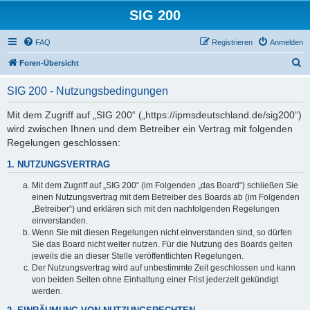
SIG 200
FAQ
Registrieren
Anmelden
S
Foren-Übersicht
u
SIG 200 - Nutzungsbedingungen
c
h
Mit dem Zugriff auf „SIG 200“ („https://ipmsdeutschland.de/sig200“)
wird zwischen Ihnen und dem Betreiber ein Vertrag mit folgenden
e
Regelungen geschlossen:
1. NUTZUNGSVERTRAG
Mit dem Zugriff auf „SIG 200“ (im Folgenden „das Board“) schließen Sie
einen Nutzungsvertrag mit dem Betreiber des Boards ab (im Folgenden
„Betreiber“) und erklären sich mit den nachfolgenden Regelungen
einverstanden.
Wenn Sie mit diesen Regelungen nicht einverstanden sind, so dürfen
Sie das Board nicht weiter nutzen. Für die Nutzung des Boards gelten
jeweils die an dieser Stelle veröffentlichten Regelungen.
Der Nutzungsvertrag wird auf unbestimmte Zeit geschlossen und kann
von beiden Seiten ohne Einhaltung einer Frist jederzeit gekündigt
werden.