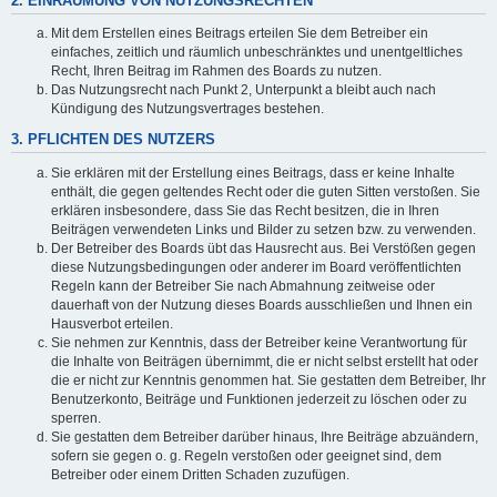
2. EINRÄUMUNG VON NUTZUNGSRECHTEN
Mit dem Erstellen eines Beitrags erteilen Sie dem Betreiber ein
einfaches, zeitlich und räumlich unbeschränktes und unentgeltliches
Recht, Ihren Beitrag im Rahmen des Boards zu nutzen.
Das Nutzungsrecht nach Punkt 2, Unterpunkt a bleibt auch nach
Kündigung des Nutzungsvertrages bestehen.
3. PFLICHTEN DES NUTZERS
Sie erklären mit der Erstellung eines Beitrags, dass er keine Inhalte
enthält, die gegen geltendes Recht oder die guten Sitten verstoßen. Sie
erklären insbesondere, dass Sie das Recht besitzen, die in Ihren
Beiträgen verwendeten Links und Bilder zu setzen bzw. zu verwenden.
Der Betreiber des Boards übt das Hausrecht aus. Bei Verstößen gegen
diese Nutzungsbedingungen oder anderer im Board veröffentlichten
Regeln kann der Betreiber Sie nach Abmahnung zeitweise oder
dauerhaft von der Nutzung dieses Boards ausschließen und Ihnen ein
Hausverbot erteilen.
Sie nehmen zur Kenntnis, dass der Betreiber keine Verantwortung für
die Inhalte von Beiträgen übernimmt, die er nicht selbst erstellt hat oder
die er nicht zur Kenntnis genommen hat. Sie gestatten dem Betreiber, Ihr
Benutzerkonto, Beiträge und Funktionen jederzeit zu löschen oder zu
sperren.
Sie gestatten dem Betreiber darüber hinaus, Ihre Beiträge abzuändern,
sofern sie gegen o. g. Regeln verstoßen oder geeignet sind, dem
Betreiber oder einem Dritten Schaden zuzufügen.