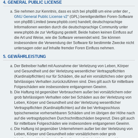
4. GENERAL PUBLIC LICENSE
Sie nehmen zur Kenntnis, dass es sich bei phpBB um eine unter der „
GNU General Public License v2
“ (GPL) bereitgestellten Foren-Software
von phpBB Limited (www.phpbb.com) handelt; deutschsprachige
Informationen werden durch die deutschsprachige Community unter
www.phpbb.de zur Verfügung gestellt. Beide haben keinen Einfluss auf
die Art und Weise, wie die Software verwendet wird. Sie können
insbesondere die Verwendung der Software für bestimmte Zwecke nicht
untersagen oder auf Inhalte fremder Foren Einfluss nehmen.
5. GEWÄHRLEISTUNG
Der Betreiber haftet mit Ausnahme der Verletzung von Leben, Körper
und Gesundheit und der Verletzung wesentlicher Vertragspflichten
(Kardinalpflichten) nur für Schäden, die auf ein vorsätzliches oder grob
fahrlässiges Verhalten zurückzuführen sind. Dies gilt auch für mittelbare
Folgeschäden wie insbesondere entgangenen Gewinn.
Die Haftung ist gegenüber Verbrauchern außer bei vorsätzlichem oder
grob fahrlässigem Verhalten oder bei Schäden aus der Verletzung von
Leben, Körper und Gesundheit und der Verletzung wesentlicher
Vertragspflichten (Kardinalpflichten) auf die bei Vertragsschluss
typischerweise vorhersehbaren Schäden und im übrigen der Höhe nach
auf die vertragstypischen Durchschnittsschäden begrenzt. Dies gilt auch
für mittelbare Folgeschäden wie insbesondere entgangenen Gewinn.
Die Haftung ist gegenüber Unternehmern außer bei der Verletzung von
Leben, Körper und Gesundheit oder vorsätzlichem oder grob