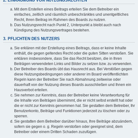
2. EINRÄUMUNG VON NUTZUNGSRECHTEN
Mit dem Erstellen eines Beitrags erteilen Sie dem Betreiber ein
einfaches, zeitlich und räumlich unbeschränktes und unentgeltliches
Recht, Ihren Beitrag im Rahmen des Boards zu nutzen.
Das Nutzungsrecht nach Punkt 2, Unterpunkt a bleibt auch nach
Kündigung des Nutzungsvertrages bestehen.
3. PFLICHTEN DES NUTZERS
Sie erklären mit der Erstellung eines Beitrags, dass er keine Inhalte
enthält, die gegen geltendes Recht oder die guten Sitten verstoßen. Sie
erklären insbesondere, dass Sie das Recht besitzen, die in Ihren
Beiträgen verwendeten Links und Bilder zu setzen bzw. zu verwenden.
Der Betreiber des Boards übt das Hausrecht aus. Bei Verstößen gegen
diese Nutzungsbedingungen oder anderer im Board veröffentlichten
Regeln kann der Betreiber Sie nach Abmahnung zeitweise oder
dauerhaft von der Nutzung dieses Boards ausschließen und Ihnen ein
Hausverbot erteilen.
Sie nehmen zur Kenntnis, dass der Betreiber keine Verantwortung für
die Inhalte von Beiträgen übernimmt, die er nicht selbst erstellt hat oder
die er nicht zur Kenntnis genommen hat. Sie gestatten dem Betreiber, Ihr
Benutzerkonto, Beiträge und Funktionen jederzeit zu löschen oder zu
sperren.
Sie gestatten dem Betreiber darüber hinaus, Ihre Beiträge abzuändern,
sofern sie gegen o. g. Regeln verstoßen oder geeignet sind, dem
Betreiber oder einem Dritten Schaden zuzufügen.