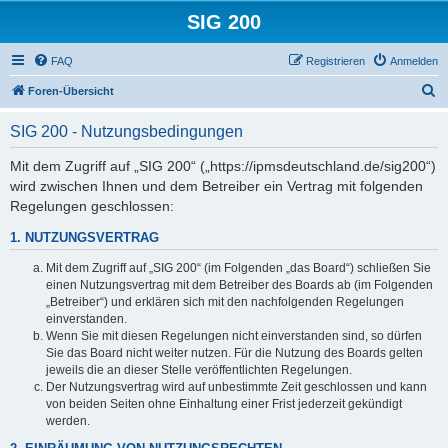
SIG 200
FAQ
Registrieren
Anmelden
S
Foren-Übersicht
u
SIG 200 - Nutzungsbedingungen
c
h
Mit dem Zugriff auf „SIG 200“ („https://ipmsdeutschland.de/sig200“)
wird zwischen Ihnen und dem Betreiber ein Vertrag mit folgenden
e
Regelungen geschlossen:
1. NUTZUNGSVERTRAG
Mit dem Zugriff auf „SIG 200“ (im Folgenden „das Board“) schließen Sie
einen Nutzungsvertrag mit dem Betreiber des Boards ab (im Folgenden
„Betreiber“) und erklären sich mit den nachfolgenden Regelungen
einverstanden.
Wenn Sie mit diesen Regelungen nicht einverstanden sind, so dürfen
Sie das Board nicht weiter nutzen. Für die Nutzung des Boards gelten
jeweils die an dieser Stelle veröffentlichten Regelungen.
Der Nutzungsvertrag wird auf unbestimmte Zeit geschlossen und kann
von beiden Seiten ohne Einhaltung einer Frist jederzeit gekündigt
werden.