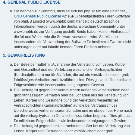
4. GENERAL PUBLIC LICENSE
Sie nehmen zur Kenntnis, dass es sich bei phpBB um eine unter der „
GNU General Public License v2
“ (GPL) bereitgestellten Foren-Software
von phpBB Limited (www.phpbb.com) handelt; deutschsprachige
Informationen werden durch die deutschsprachige Community unter
www.phpbb.de zur Verfügung gestellt. Beide haben keinen Einfluss auf
die Art und Weise, wie die Software verwendet wird. Sie können
insbesondere die Verwendung der Software für bestimmte Zwecke nicht
untersagen oder auf Inhalte fremder Foren Einfluss nehmen.
5. GEWÄHRLEISTUNG
Der Betreiber haftet mit Ausnahme der Verletzung von Leben, Körper
und Gesundheit und der Verletzung wesentlicher Vertragspflichten
(Kardinalpflichten) nur für Schäden, die auf ein vorsätzliches oder grob
fahrlässiges Verhalten zurückzuführen sind. Dies gilt auch für mittelbare
Folgeschäden wie insbesondere entgangenen Gewinn.
Die Haftung ist gegenüber Verbrauchern außer bei vorsätzlichem oder
grob fahrlässigem Verhalten oder bei Schäden aus der Verletzung von
Leben, Körper und Gesundheit und der Verletzung wesentlicher
Vertragspflichten (Kardinalpflichten) auf die bei Vertragsschluss
typischerweise vorhersehbaren Schäden und im übrigen der Höhe nach
auf die vertragstypischen Durchschnittsschäden begrenzt. Dies gilt auch
für mittelbare Folgeschäden wie insbesondere entgangenen Gewinn.
Die Haftung ist gegenüber Unternehmern außer bei der Verletzung von
Leben, Körper und Gesundheit oder vorsätzlichem oder grob