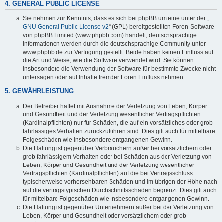
4. GENERAL PUBLIC LICENSE
Sie nehmen zur Kenntnis, dass es sich bei phpBB um eine unter der „
GNU General Public License v2
“ (GPL) bereitgestellten Foren-Software
von phpBB Limited (www.phpbb.com) handelt; deutschsprachige
Informationen werden durch die deutschsprachige Community unter
www.phpbb.de zur Verfügung gestellt. Beide haben keinen Einfluss auf
die Art und Weise, wie die Software verwendet wird. Sie können
insbesondere die Verwendung der Software für bestimmte Zwecke nicht
untersagen oder auf Inhalte fremder Foren Einfluss nehmen.
5. GEWÄHRLEISTUNG
Der Betreiber haftet mit Ausnahme der Verletzung von Leben, Körper
und Gesundheit und der Verletzung wesentlicher Vertragspflichten
(Kardinalpflichten) nur für Schäden, die auf ein vorsätzliches oder grob
fahrlässiges Verhalten zurückzuführen sind. Dies gilt auch für mittelbare
Folgeschäden wie insbesondere entgangenen Gewinn.
Die Haftung ist gegenüber Verbrauchern außer bei vorsätzlichem oder
grob fahrlässigem Verhalten oder bei Schäden aus der Verletzung von
Leben, Körper und Gesundheit und der Verletzung wesentlicher
Vertragspflichten (Kardinalpflichten) auf die bei Vertragsschluss
typischerweise vorhersehbaren Schäden und im übrigen der Höhe nach
auf die vertragstypischen Durchschnittsschäden begrenzt. Dies gilt auch
für mittelbare Folgeschäden wie insbesondere entgangenen Gewinn.
Die Haftung ist gegenüber Unternehmern außer bei der Verletzung von
Leben, Körper und Gesundheit oder vorsätzlichem oder grob