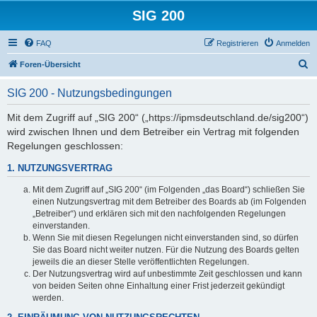
SIG 200
FAQ
Registrieren
Anmelden
S
Foren-Übersicht
u
SIG 200 - Nutzungsbedingungen
c
h
Mit dem Zugriff auf „SIG 200“ („https://ipmsdeutschland.de/sig200“)
wird zwischen Ihnen und dem Betreiber ein Vertrag mit folgenden
e
Regelungen geschlossen:
1. NUTZUNGSVERTRAG
Mit dem Zugriff auf „SIG 200“ (im Folgenden „das Board“) schließen Sie
einen Nutzungsvertrag mit dem Betreiber des Boards ab (im Folgenden
„Betreiber“) und erklären sich mit den nachfolgenden Regelungen
einverstanden.
Wenn Sie mit diesen Regelungen nicht einverstanden sind, so dürfen
Sie das Board nicht weiter nutzen. Für die Nutzung des Boards gelten
jeweils die an dieser Stelle veröffentlichten Regelungen.
Der Nutzungsvertrag wird auf unbestimmte Zeit geschlossen und kann
von beiden Seiten ohne Einhaltung einer Frist jederzeit gekündigt
werden.