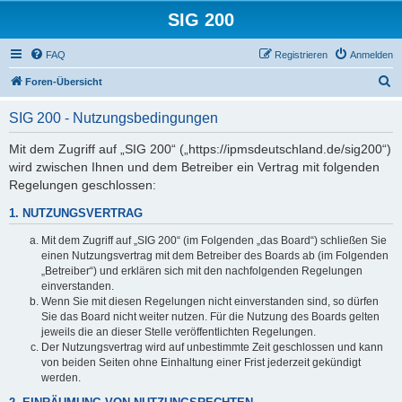
SIG 200
FAQ
Registrieren
Anmelden
S
Foren-Übersicht
u
SIG 200 - Nutzungsbedingungen
c
h
Mit dem Zugriff auf „SIG 200“ („https://ipmsdeutschland.de/sig200“)
wird zwischen Ihnen und dem Betreiber ein Vertrag mit folgenden
e
Regelungen geschlossen:
1. NUTZUNGSVERTRAG
Mit dem Zugriff auf „SIG 200“ (im Folgenden „das Board“) schließen Sie
einen Nutzungsvertrag mit dem Betreiber des Boards ab (im Folgenden
„Betreiber“) und erklären sich mit den nachfolgenden Regelungen
einverstanden.
Wenn Sie mit diesen Regelungen nicht einverstanden sind, so dürfen
Sie das Board nicht weiter nutzen. Für die Nutzung des Boards gelten
jeweils die an dieser Stelle veröffentlichten Regelungen.
Der Nutzungsvertrag wird auf unbestimmte Zeit geschlossen und kann
von beiden Seiten ohne Einhaltung einer Frist jederzeit gekündigt
werden.