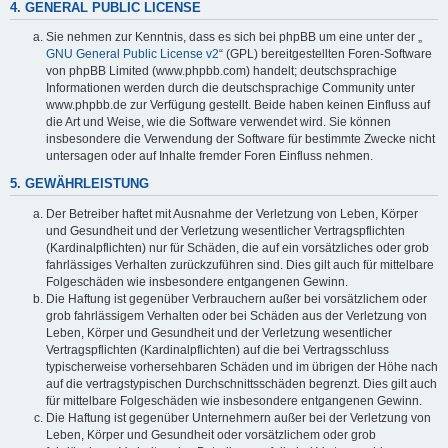
4. GENERAL PUBLIC LICENSE
Sie nehmen zur Kenntnis, dass es sich bei phpBB um eine unter der „
GNU General Public License v2
“ (GPL) bereitgestellten Foren-Software
von phpBB Limited (www.phpbb.com) handelt; deutschsprachige
Informationen werden durch die deutschsprachige Community unter
www.phpbb.de zur Verfügung gestellt. Beide haben keinen Einfluss auf
die Art und Weise, wie die Software verwendet wird. Sie können
insbesondere die Verwendung der Software für bestimmte Zwecke nicht
untersagen oder auf Inhalte fremder Foren Einfluss nehmen.
5. GEWÄHRLEISTUNG
Der Betreiber haftet mit Ausnahme der Verletzung von Leben, Körper
und Gesundheit und der Verletzung wesentlicher Vertragspflichten
(Kardinalpflichten) nur für Schäden, die auf ein vorsätzliches oder grob
fahrlässiges Verhalten zurückzuführen sind. Dies gilt auch für mittelbare
Folgeschäden wie insbesondere entgangenen Gewinn.
Die Haftung ist gegenüber Verbrauchern außer bei vorsätzlichem oder
grob fahrlässigem Verhalten oder bei Schäden aus der Verletzung von
Leben, Körper und Gesundheit und der Verletzung wesentlicher
Vertragspflichten (Kardinalpflichten) auf die bei Vertragsschluss
typischerweise vorhersehbaren Schäden und im übrigen der Höhe nach
auf die vertragstypischen Durchschnittsschäden begrenzt. Dies gilt auch
für mittelbare Folgeschäden wie insbesondere entgangenen Gewinn.
Die Haftung ist gegenüber Unternehmern außer bei der Verletzung von
Leben, Körper und Gesundheit oder vorsätzlichem oder grob