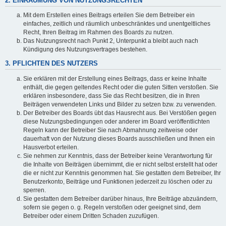
2. EINRÄUMUNG VON NUTZUNGSRECHTEN
Mit dem Erstellen eines Beitrags erteilen Sie dem Betreiber ein
einfaches, zeitlich und räumlich unbeschränktes und unentgeltliches
Recht, Ihren Beitrag im Rahmen des Boards zu nutzen.
Das Nutzungsrecht nach Punkt 2, Unterpunkt a bleibt auch nach
Kündigung des Nutzungsvertrages bestehen.
3. PFLICHTEN DES NUTZERS
Sie erklären mit der Erstellung eines Beitrags, dass er keine Inhalte
enthält, die gegen geltendes Recht oder die guten Sitten verstoßen. Sie
erklären insbesondere, dass Sie das Recht besitzen, die in Ihren
Beiträgen verwendeten Links und Bilder zu setzen bzw. zu verwenden.
Der Betreiber des Boards übt das Hausrecht aus. Bei Verstößen gegen
diese Nutzungsbedingungen oder anderer im Board veröffentlichten
Regeln kann der Betreiber Sie nach Abmahnung zeitweise oder
dauerhaft von der Nutzung dieses Boards ausschließen und Ihnen ein
Hausverbot erteilen.
Sie nehmen zur Kenntnis, dass der Betreiber keine Verantwortung für
die Inhalte von Beiträgen übernimmt, die er nicht selbst erstellt hat oder
die er nicht zur Kenntnis genommen hat. Sie gestatten dem Betreiber, Ihr
Benutzerkonto, Beiträge und Funktionen jederzeit zu löschen oder zu
sperren.
Sie gestatten dem Betreiber darüber hinaus, Ihre Beiträge abzuändern,
sofern sie gegen o. g. Regeln verstoßen oder geeignet sind, dem
Betreiber oder einem Dritten Schaden zuzufügen.