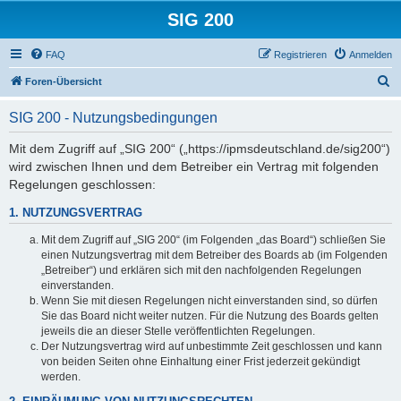
SIG 200
FAQ
Registrieren
Anmelden
S
Foren-Übersicht
u
SIG 200 - Nutzungsbedingungen
c
h
Mit dem Zugriff auf „SIG 200“ („https://ipmsdeutschland.de/sig200“)
wird zwischen Ihnen und dem Betreiber ein Vertrag mit folgenden
e
Regelungen geschlossen:
1. NUTZUNGSVERTRAG
Mit dem Zugriff auf „SIG 200“ (im Folgenden „das Board“) schließen Sie
einen Nutzungsvertrag mit dem Betreiber des Boards ab (im Folgenden
„Betreiber“) und erklären sich mit den nachfolgenden Regelungen
einverstanden.
Wenn Sie mit diesen Regelungen nicht einverstanden sind, so dürfen
Sie das Board nicht weiter nutzen. Für die Nutzung des Boards gelten
jeweils die an dieser Stelle veröffentlichten Regelungen.
Der Nutzungsvertrag wird auf unbestimmte Zeit geschlossen und kann
von beiden Seiten ohne Einhaltung einer Frist jederzeit gekündigt
werden.