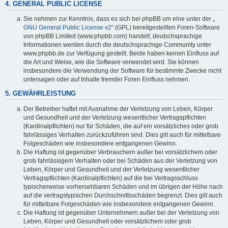
4. GENERAL PUBLIC LICENSE
Sie nehmen zur Kenntnis, dass es sich bei phpBB um eine unter der „
GNU General Public License v2
“ (GPL) bereitgestellten Foren-Software
von phpBB Limited (www.phpbb.com) handelt; deutschsprachige
Informationen werden durch die deutschsprachige Community unter
www.phpbb.de zur Verfügung gestellt. Beide haben keinen Einfluss auf
die Art und Weise, wie die Software verwendet wird. Sie können
insbesondere die Verwendung der Software für bestimmte Zwecke nicht
untersagen oder auf Inhalte fremder Foren Einfluss nehmen.
5. GEWÄHRLEISTUNG
Der Betreiber haftet mit Ausnahme der Verletzung von Leben, Körper
und Gesundheit und der Verletzung wesentlicher Vertragspflichten
(Kardinalpflichten) nur für Schäden, die auf ein vorsätzliches oder grob
fahrlässiges Verhalten zurückzuführen sind. Dies gilt auch für mittelbare
Folgeschäden wie insbesondere entgangenen Gewinn.
Die Haftung ist gegenüber Verbrauchern außer bei vorsätzlichem oder
grob fahrlässigem Verhalten oder bei Schäden aus der Verletzung von
Leben, Körper und Gesundheit und der Verletzung wesentlicher
Vertragspflichten (Kardinalpflichten) auf die bei Vertragsschluss
typischerweise vorhersehbaren Schäden und im übrigen der Höhe nach
auf die vertragstypischen Durchschnittsschäden begrenzt. Dies gilt auch
für mittelbare Folgeschäden wie insbesondere entgangenen Gewinn.
Die Haftung ist gegenüber Unternehmern außer bei der Verletzung von
Leben, Körper und Gesundheit oder vorsätzlichem oder grob