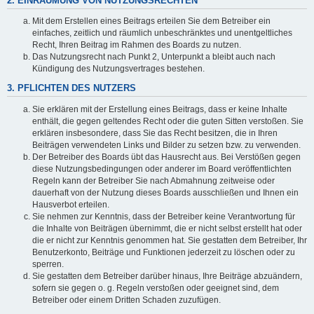
2. EINRÄUMUNG VON NUTZUNGSRECHTEN
Mit dem Erstellen eines Beitrags erteilen Sie dem Betreiber ein
einfaches, zeitlich und räumlich unbeschränktes und unentgeltliches
Recht, Ihren Beitrag im Rahmen des Boards zu nutzen.
Das Nutzungsrecht nach Punkt 2, Unterpunkt a bleibt auch nach
Kündigung des Nutzungsvertrages bestehen.
3. PFLICHTEN DES NUTZERS
Sie erklären mit der Erstellung eines Beitrags, dass er keine Inhalte
enthält, die gegen geltendes Recht oder die guten Sitten verstoßen. Sie
erklären insbesondere, dass Sie das Recht besitzen, die in Ihren
Beiträgen verwendeten Links und Bilder zu setzen bzw. zu verwenden.
Der Betreiber des Boards übt das Hausrecht aus. Bei Verstößen gegen
diese Nutzungsbedingungen oder anderer im Board veröffentlichten
Regeln kann der Betreiber Sie nach Abmahnung zeitweise oder
dauerhaft von der Nutzung dieses Boards ausschließen und Ihnen ein
Hausverbot erteilen.
Sie nehmen zur Kenntnis, dass der Betreiber keine Verantwortung für
die Inhalte von Beiträgen übernimmt, die er nicht selbst erstellt hat oder
die er nicht zur Kenntnis genommen hat. Sie gestatten dem Betreiber, Ihr
Benutzerkonto, Beiträge und Funktionen jederzeit zu löschen oder zu
sperren.
Sie gestatten dem Betreiber darüber hinaus, Ihre Beiträge abzuändern,
sofern sie gegen o. g. Regeln verstoßen oder geeignet sind, dem
Betreiber oder einem Dritten Schaden zuzufügen.