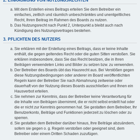
2. EINRÄUMUNG VON NUTZUNGSRECHTEN
Mit dem Erstellen eines Beitrags erteilen Sie dem Betreiber ein
einfaches, zeitlich und räumlich unbeschränktes und unentgeltliches
Recht, Ihren Beitrag im Rahmen des Boards zu nutzen.
Das Nutzungsrecht nach Punkt 2, Unterpunkt a bleibt auch nach
Kündigung des Nutzungsvertrages bestehen.
3. PFLICHTEN DES NUTZERS
Sie erklären mit der Erstellung eines Beitrags, dass er keine Inhalte
enthält, die gegen geltendes Recht oder die guten Sitten verstoßen. Sie
erklären insbesondere, dass Sie das Recht besitzen, die in Ihren
Beiträgen verwendeten Links und Bilder zu setzen bzw. zu verwenden.
Der Betreiber des Boards übt das Hausrecht aus. Bei Verstößen gegen
diese Nutzungsbedingungen oder anderer im Board veröffentlichten
Regeln kann der Betreiber Sie nach Abmahnung zeitweise oder
dauerhaft von der Nutzung dieses Boards ausschließen und Ihnen ein
Hausverbot erteilen.
Sie nehmen zur Kenntnis, dass der Betreiber keine Verantwortung für
die Inhalte von Beiträgen übernimmt, die er nicht selbst erstellt hat oder
die er nicht zur Kenntnis genommen hat. Sie gestatten dem Betreiber, Ihr
Benutzerkonto, Beiträge und Funktionen jederzeit zu löschen oder zu
sperren.
Sie gestatten dem Betreiber darüber hinaus, Ihre Beiträge abzuändern,
sofern sie gegen o. g. Regeln verstoßen oder geeignet sind, dem
Betreiber oder einem Dritten Schaden zuzufügen.