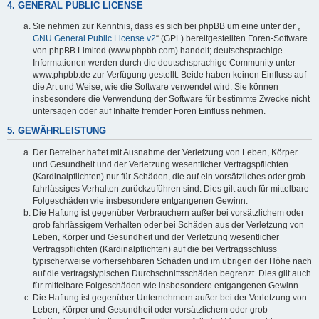
4. GENERAL PUBLIC LICENSE
Sie nehmen zur Kenntnis, dass es sich bei phpBB um eine unter der „
GNU General Public License v2
“ (GPL) bereitgestellten Foren-Software
von phpBB Limited (www.phpbb.com) handelt; deutschsprachige
Informationen werden durch die deutschsprachige Community unter
www.phpbb.de zur Verfügung gestellt. Beide haben keinen Einfluss auf
die Art und Weise, wie die Software verwendet wird. Sie können
insbesondere die Verwendung der Software für bestimmte Zwecke nicht
untersagen oder auf Inhalte fremder Foren Einfluss nehmen.
5. GEWÄHRLEISTUNG
Der Betreiber haftet mit Ausnahme der Verletzung von Leben, Körper
und Gesundheit und der Verletzung wesentlicher Vertragspflichten
(Kardinalpflichten) nur für Schäden, die auf ein vorsätzliches oder grob
fahrlässiges Verhalten zurückzuführen sind. Dies gilt auch für mittelbare
Folgeschäden wie insbesondere entgangenen Gewinn.
Die Haftung ist gegenüber Verbrauchern außer bei vorsätzlichem oder
grob fahrlässigem Verhalten oder bei Schäden aus der Verletzung von
Leben, Körper und Gesundheit und der Verletzung wesentlicher
Vertragspflichten (Kardinalpflichten) auf die bei Vertragsschluss
typischerweise vorhersehbaren Schäden und im übrigen der Höhe nach
auf die vertragstypischen Durchschnittsschäden begrenzt. Dies gilt auch
für mittelbare Folgeschäden wie insbesondere entgangenen Gewinn.
Die Haftung ist gegenüber Unternehmern außer bei der Verletzung von
Leben, Körper und Gesundheit oder vorsätzlichem oder grob