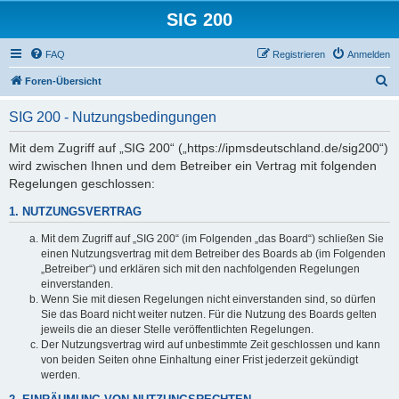
SIG 200
FAQ
Registrieren
Anmelden
S
Foren-Übersicht
u
SIG 200 - Nutzungsbedingungen
c
h
Mit dem Zugriff auf „SIG 200“ („https://ipmsdeutschland.de/sig200“)
wird zwischen Ihnen und dem Betreiber ein Vertrag mit folgenden
e
Regelungen geschlossen:
1. NUTZUNGSVERTRAG
Mit dem Zugriff auf „SIG 200“ (im Folgenden „das Board“) schließen Sie
einen Nutzungsvertrag mit dem Betreiber des Boards ab (im Folgenden
„Betreiber“) und erklären sich mit den nachfolgenden Regelungen
einverstanden.
Wenn Sie mit diesen Regelungen nicht einverstanden sind, so dürfen
Sie das Board nicht weiter nutzen. Für die Nutzung des Boards gelten
jeweils die an dieser Stelle veröffentlichten Regelungen.
Der Nutzungsvertrag wird auf unbestimmte Zeit geschlossen und kann
von beiden Seiten ohne Einhaltung einer Frist jederzeit gekündigt
werden.