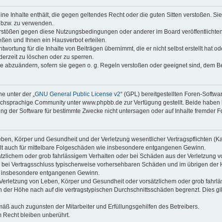
keine Inhalte enthält, die gegen geltendes Recht oder die guten Sitten verstoßen. Si
n bzw. zu verwenden.
erstößen gegen diese Nutzungsbedingungen oder anderer im Board veröffentlicht
ßen und Ihnen ein Hausverbot erteilen.
wortung für die Inhalte von Beiträgen übernimmt, die er nicht selbst erstellt hat 
derzeit zu löschen oder zu sperren.
äge abzuändern, sofern sie gegen o. g. Regeln verstoßen oder geeignet sind, dem 
e unter der „
GNU General Public License v2
“ (GPL) bereitgestellten Foren-Soft
chsprachige Community unter www.phpbb.de zur Verfügung gestellt. Beide haben ke
g der Software für bestimmte Zwecke nicht untersagen oder auf Inhalte fremder F
ben, Körper und Gesundheit und der Verletzung wesentlicher Vertragspflichten (Kard
gilt auch für mittelbare Folgeschäden wie insbesondere entgangenen Gewinn.
ätzlichem oder grob fahrlässigem Verhalten oder bei Schäden aus der Verletzung 
 die bei Vertragsschluss typischerweise vorhersehbaren Schäden und im übrigen de
wie insbesondere entgangenen Gewinn.
erletzung von Leben, Körper und Gesundheit oder vorsätzlichem oder grob fahrläs
der Höhe nach auf die vertragstypischen Durchschnittsschäden begrenzt. Dies gi
mäß auch zugunsten der Mitarbeiter und Erfüllungsgehilfen des Betreibers.
 Recht bleiben unberührt.