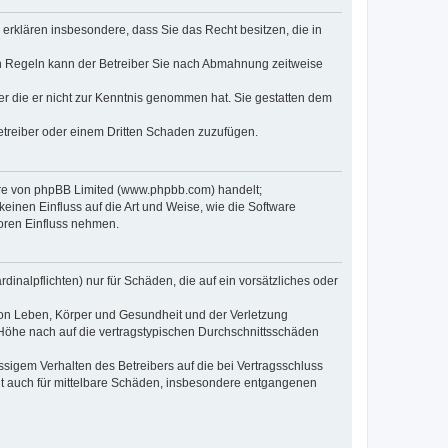
e erklären insbesondere, dass Sie das Recht besitzen, die in
en Regeln kann der Betreiber Sie nach Abmahnung zeitweise
oder die er nicht zur Kenntnis genommen hat. Sie gestatten dem
Betreiber oder einem Dritten Schaden zuzufügen.
ware von phpBB Limited (www.phpbb.com) handelt;
inen Einfluss auf die Art und Weise, wie die Software
oren Einfluss nehmen.
inalpflichten) nur für Schäden, die auf ein vorsätzliches oder
von Leben, Körper und Gesundheit und der Verletzung
r Höhe nach auf die vertragstypischen Durchschnittsschäden
sigem Verhalten des Betreibers auf die bei Vertragsschluss
lt auch für mittelbare Schäden, insbesondere entgangenen