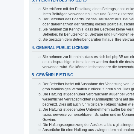
3. PFLICHTEN DES NUTZERS
Sie erklären mit der Erstellung eines Beitrags, dass er 
Ihren Beiträgen verwendeten Links und Bilder zu setze
Der Betreiber des Boards übt das Hausrecht aus. Bei V
oder dauerhaft von der Nutzung dieses Boards ausschlie
Sie nehmen zur Kenntnis, dass der Betreiber keine Verant
Betreiber, Ihr Benutzerkonto, Beiträge und Funktionen je
Sie gestatten dem Betreiber darüber hinaus, Ihre Beitr
4. GENERAL PUBLIC LICENSE
Sie nehmen zur Kenntnis, dass es sich bei phpBB um ein
deutschsprachige Informationen werden durch die deuts
verwendet wird. Sie können insbesondere die Verwendun
5. GEWÄHRLEISTUNG
Der Betreiber haftet mit Ausnahme der Verletzung von Le
grob fahrlässiges Verhalten zurückzuführen sind. Dies 
Die Haftung ist gegenüber Verbrauchern außer bei vors
wesentlicher Vertragspflichten (Kardinalpflichten) auf
begrenzt. Dies gilt auch für mittelbare Folgeschäden 
Die Haftung ist gegenüber Unternehmern außer bei der V
typischerweise vorhersehbaren Schäden und im Übrigen 
Gewinn.
Die Haftungsbegrenzung der Absätze a bis c gilt sinnge
Ansprüche für eine Haftung aus zwingendem nationalem