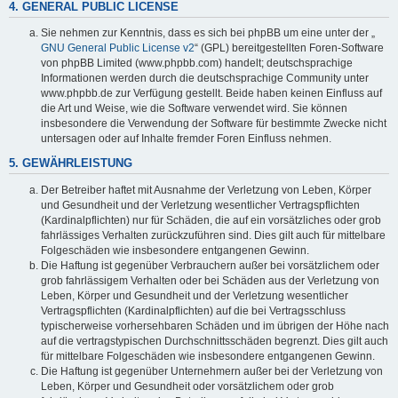
4. GENERAL PUBLIC LICENSE
Sie nehmen zur Kenntnis, dass es sich bei phpBB um eine unter der „
GNU General Public License v2
“ (GPL) bereitgestellten Foren-Software
von phpBB Limited (www.phpbb.com) handelt; deutschsprachige
Informationen werden durch die deutschsprachige Community unter
www.phpbb.de zur Verfügung gestellt. Beide haben keinen Einfluss auf
die Art und Weise, wie die Software verwendet wird. Sie können
insbesondere die Verwendung der Software für bestimmte Zwecke nicht
untersagen oder auf Inhalte fremder Foren Einfluss nehmen.
5. GEWÄHRLEISTUNG
Der Betreiber haftet mit Ausnahme der Verletzung von Leben, Körper
und Gesundheit und der Verletzung wesentlicher Vertragspflichten
(Kardinalpflichten) nur für Schäden, die auf ein vorsätzliches oder grob
fahrlässiges Verhalten zurückzuführen sind. Dies gilt auch für mittelbare
Folgeschäden wie insbesondere entgangenen Gewinn.
Die Haftung ist gegenüber Verbrauchern außer bei vorsätzlichem oder
grob fahrlässigem Verhalten oder bei Schäden aus der Verletzung von
Leben, Körper und Gesundheit und der Verletzung wesentlicher
Vertragspflichten (Kardinalpflichten) auf die bei Vertragsschluss
typischerweise vorhersehbaren Schäden und im übrigen der Höhe nach
auf die vertragstypischen Durchschnittsschäden begrenzt. Dies gilt auch
für mittelbare Folgeschäden wie insbesondere entgangenen Gewinn.
Die Haftung ist gegenüber Unternehmern außer bei der Verletzung von
Leben, Körper und Gesundheit oder vorsätzlichem oder grob