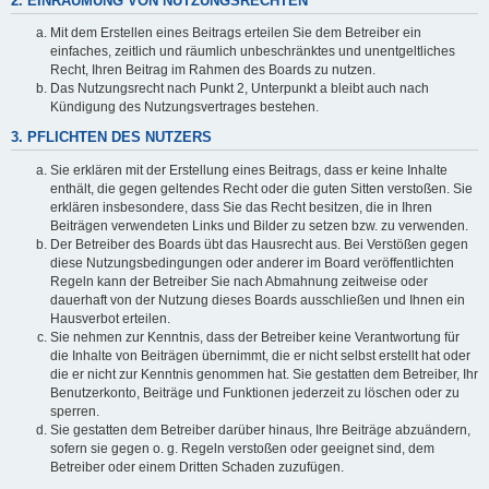
2. EINRÄUMUNG VON NUTZUNGSRECHTEN
Mit dem Erstellen eines Beitrags erteilen Sie dem Betreiber ein
einfaches, zeitlich und räumlich unbeschränktes und unentgeltliches
Recht, Ihren Beitrag im Rahmen des Boards zu nutzen.
Das Nutzungsrecht nach Punkt 2, Unterpunkt a bleibt auch nach
Kündigung des Nutzungsvertrages bestehen.
3. PFLICHTEN DES NUTZERS
Sie erklären mit der Erstellung eines Beitrags, dass er keine Inhalte
enthält, die gegen geltendes Recht oder die guten Sitten verstoßen. Sie
erklären insbesondere, dass Sie das Recht besitzen, die in Ihren
Beiträgen verwendeten Links und Bilder zu setzen bzw. zu verwenden.
Der Betreiber des Boards übt das Hausrecht aus. Bei Verstößen gegen
diese Nutzungsbedingungen oder anderer im Board veröffentlichten
Regeln kann der Betreiber Sie nach Abmahnung zeitweise oder
dauerhaft von der Nutzung dieses Boards ausschließen und Ihnen ein
Hausverbot erteilen.
Sie nehmen zur Kenntnis, dass der Betreiber keine Verantwortung für
die Inhalte von Beiträgen übernimmt, die er nicht selbst erstellt hat oder
die er nicht zur Kenntnis genommen hat. Sie gestatten dem Betreiber, Ihr
Benutzerkonto, Beiträge und Funktionen jederzeit zu löschen oder zu
sperren.
Sie gestatten dem Betreiber darüber hinaus, Ihre Beiträge abzuändern,
sofern sie gegen o. g. Regeln verstoßen oder geeignet sind, dem
Betreiber oder einem Dritten Schaden zuzufügen.