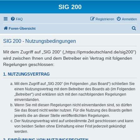
SIG 200
FAQ
Registrieren
Anmelden
S
Foren-Übersicht
u
SIG 200 - Nutzungsbedingungen
c
h
Mit dem Zugriff auf „SIG 200“ („https://ipmsdeutschland.de/sig200“)
wird zwischen Ihnen und dem Betreiber ein Vertrag mit folgenden
e
Regelungen geschlossen:
1. NUTZUNGSVERTRAG
Mit dem Zugriff auf „SIG 200“ (im Folgenden „das Board“) schließen Sie
einen Nutzungsvertrag mit dem Betreiber des Boards ab (im Folgenden
„Betreiber“) und erklären sich mit den nachfolgenden Regelungen
einverstanden.
Wenn Sie mit diesen Regelungen nicht einverstanden sind, so dürfen
Sie das Board nicht weiter nutzen. Für die Nutzung des Boards gelten
jeweils die an dieser Stelle veröffentlichten Regelungen.
Der Nutzungsvertrag wird auf unbestimmte Zeit geschlossen und kann
von beiden Seiten ohne Einhaltung einer Frist jederzeit gekündigt
werden.