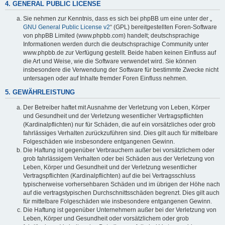
4. GENERAL PUBLIC LICENSE
Sie nehmen zur Kenntnis, dass es sich bei phpBB um eine unter der „
GNU General Public License v2
“ (GPL) bereitgestellten Foren-Software
von phpBB Limited (www.phpbb.com) handelt; deutschsprachige
Informationen werden durch die deutschsprachige Community unter
www.phpbb.de zur Verfügung gestellt. Beide haben keinen Einfluss auf
die Art und Weise, wie die Software verwendet wird. Sie können
insbesondere die Verwendung der Software für bestimmte Zwecke nicht
untersagen oder auf Inhalte fremder Foren Einfluss nehmen.
5. GEWÄHRLEISTUNG
Der Betreiber haftet mit Ausnahme der Verletzung von Leben, Körper
und Gesundheit und der Verletzung wesentlicher Vertragspflichten
(Kardinalpflichten) nur für Schäden, die auf ein vorsätzliches oder grob
fahrlässiges Verhalten zurückzuführen sind. Dies gilt auch für mittelbare
Folgeschäden wie insbesondere entgangenen Gewinn.
Die Haftung ist gegenüber Verbrauchern außer bei vorsätzlichem oder
grob fahrlässigem Verhalten oder bei Schäden aus der Verletzung von
Leben, Körper und Gesundheit und der Verletzung wesentlicher
Vertragspflichten (Kardinalpflichten) auf die bei Vertragsschluss
typischerweise vorhersehbaren Schäden und im übrigen der Höhe nach
auf die vertragstypischen Durchschnittsschäden begrenzt. Dies gilt auch
für mittelbare Folgeschäden wie insbesondere entgangenen Gewinn.
Die Haftung ist gegenüber Unternehmern außer bei der Verletzung von
Leben, Körper und Gesundheit oder vorsätzlichem oder grob