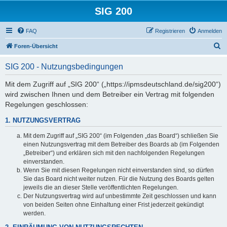
SIG 200
FAQ
Registrieren
Anmelden
S
Foren-Übersicht
u
SIG 200 - Nutzungsbedingungen
c
h
Mit dem Zugriff auf „SIG 200“ („https://ipmsdeutschland.de/sig200“)
wird zwischen Ihnen und dem Betreiber ein Vertrag mit folgenden
e
Regelungen geschlossen:
1. NUTZUNGSVERTRAG
Mit dem Zugriff auf „SIG 200“ (im Folgenden „das Board“) schließen Sie
einen Nutzungsvertrag mit dem Betreiber des Boards ab (im Folgenden
„Betreiber“) und erklären sich mit den nachfolgenden Regelungen
einverstanden.
Wenn Sie mit diesen Regelungen nicht einverstanden sind, so dürfen
Sie das Board nicht weiter nutzen. Für die Nutzung des Boards gelten
jeweils die an dieser Stelle veröffentlichten Regelungen.
Der Nutzungsvertrag wird auf unbestimmte Zeit geschlossen und kann
von beiden Seiten ohne Einhaltung einer Frist jederzeit gekündigt
werden.