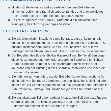
2. EINRÄUMUNG VON NUTZUNGSRECHTEN
Mit dem Erstellen eines Beitrags erteilen Sie dem Betreiber ein
einfaches, zeitlich und räumlich unbeschränktes und unentgeltliches
Recht, Ihren Beitrag im Rahmen des Boards zu nutzen.
Das Nutzungsrecht nach Punkt 2, Unterpunkt a bleibt auch nach
Kündigung des Nutzungsvertrages bestehen.
3. PFLICHTEN DES NUTZERS
Sie erklären mit der Erstellung eines Beitrags, dass er keine Inhalte
enthält, die gegen geltendes Recht oder die guten Sitten verstoßen. Sie
erklären insbesondere, dass Sie das Recht besitzen, die in Ihren
Beiträgen verwendeten Links und Bilder zu setzen bzw. zu verwenden.
Der Betreiber des Boards übt das Hausrecht aus. Bei Verstößen gegen
diese Nutzungsbedingungen oder anderer im Board veröffentlichten
Regeln kann der Betreiber Sie nach Abmahnung zeitweise oder
dauerhaft von der Nutzung dieses Boards ausschließen und Ihnen ein
Hausverbot erteilen.
Sie nehmen zur Kenntnis, dass der Betreiber keine Verantwortung für
die Inhalte von Beiträgen übernimmt, die er nicht selbst erstellt hat oder
die er nicht zur Kenntnis genommen hat. Sie gestatten dem Betreiber, Ihr
Benutzerkonto, Beiträge und Funktionen jederzeit zu löschen oder zu
sperren.
Sie gestatten dem Betreiber darüber hinaus, Ihre Beiträge abzuändern,
sofern sie gegen o. g. Regeln verstoßen oder geeignet sind, dem
Betreiber oder einem Dritten Schaden zuzufügen.