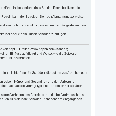
e erklären insbesondere, dass Sie das Recht besitzen, die in
en Regeln kann der Betreiber Sie nach Abmahnung zeitweise
oder die er nicht zur Kenntnis genommen hat. Sie gestatten dem
Betreiber oder einem Dritten Schaden zuzufügen.
ware von phpBB Limited (www.phpbb.com) handelt;
inen Einfluss auf die Art und Weise, wie die Software
oren Einfluss nehmen.
inalpflichten) nur für Schäden, die auf ein vorsätzliches oder
von Leben, Körper und Gesundheit und der Verletzung
r Höhe nach auf die vertragstypischen Durchschnittsschäden
sigem Verhalten des Betreibers auf die bei Vertragsschluss
lt auch für mittelbare Schäden, insbesondere entgangenen