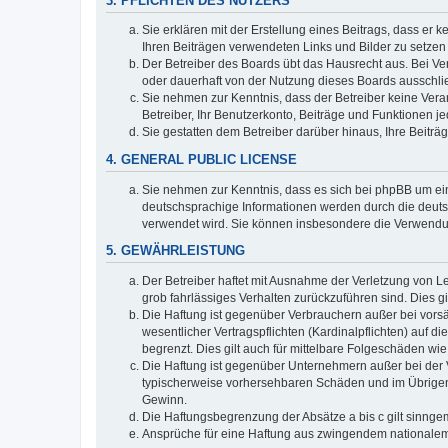
3. PFLICHTEN DES NUTZERS
Sie erklären mit der Erstellung eines Beitrags, dass er 
Ihren Beiträgen verwendeten Links und Bilder zu setze
Der Betreiber des Boards übt das Hausrecht aus. Bei V
oder dauerhaft von der Nutzung dieses Boards ausschlie
Sie nehmen zur Kenntnis, dass der Betreiber keine Verant
Betreiber, Ihr Benutzerkonto, Beiträge und Funktionen je
Sie gestatten dem Betreiber darüber hinaus, Ihre Beitr
4. GENERAL PUBLIC LICENSE
Sie nehmen zur Kenntnis, dass es sich bei phpBB um ein
deutschsprachige Informationen werden durch die deuts
verwendet wird. Sie können insbesondere die Verwendun
5. GEWÄHRLEISTUNG
Der Betreiber haftet mit Ausnahme der Verletzung von Le
grob fahrlässiges Verhalten zurückzuführen sind. Dies 
Die Haftung ist gegenüber Verbrauchern außer bei vors
wesentlicher Vertragspflichten (Kardinalpflichten) auf
begrenzt. Dies gilt auch für mittelbare Folgeschäden 
Die Haftung ist gegenüber Unternehmern außer bei der V
typischerweise vorhersehbaren Schäden und im Übrigen 
Gewinn.
Die Haftungsbegrenzung der Absätze a bis c gilt sinnge
Ansprüche für eine Haftung aus zwingendem nationalem