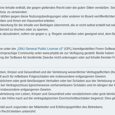
keine Inhalte enthält, die gegen geltendes Recht oder die guten Sitten verstoßen. Si
n bzw. zu verwenden.
erstößen gegen diese Nutzungsbedingungen oder anderer im Board veröffentlicht
ßen und Ihnen ein Hausverbot erteilen.
wortung für die Inhalte von Beiträgen übernimmt, die er nicht selbst erstellt hat 
derzeit zu löschen oder zu sperren.
äge abzuändern, sofern sie gegen o. g. Regeln verstoßen oder geeignet sind, dem 
e unter der „
GNU General Public License v2
“ (GPL) bereitgestellten Foren-Soft
chsprachige Community unter www.phpbb.de zur Verfügung gestellt. Beide haben ke
g der Software für bestimmte Zwecke nicht untersagen oder auf Inhalte fremder F
ben, Körper und Gesundheit und der Verletzung wesentlicher Vertragspflichten (Kard
gilt auch für mittelbare Folgeschäden wie insbesondere entgangenen Gewinn.
ätzlichem oder grob fahrlässigem Verhalten oder bei Schäden aus der Verletzung 
 die bei Vertragsschluss typischerweise vorhersehbaren Schäden und im übrigen de
wie insbesondere entgangenen Gewinn.
erletzung von Leben, Körper und Gesundheit oder vorsätzlichem oder grob fahrläs
der Höhe nach auf die vertragstypischen Durchschnittsschäden begrenzt. Dies gi
mäß auch zugunsten der Mitarbeiter und Erfüllungsgehilfen des Betreibers.
 Recht bleiben unberührt.