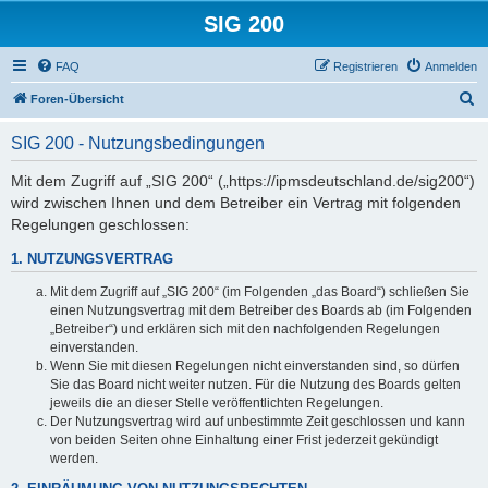
SIG 200
FAQ
Registrieren
Anmelden
S
Foren-Übersicht
u
SIG 200 - Nutzungsbedingungen
c
h
Mit dem Zugriff auf „SIG 200“ („https://ipmsdeutschland.de/sig200“)
wird zwischen Ihnen und dem Betreiber ein Vertrag mit folgenden
e
Regelungen geschlossen:
1. NUTZUNGSVERTRAG
Mit dem Zugriff auf „SIG 200“ (im Folgenden „das Board“) schließen Sie
einen Nutzungsvertrag mit dem Betreiber des Boards ab (im Folgenden
„Betreiber“) und erklären sich mit den nachfolgenden Regelungen
einverstanden.
Wenn Sie mit diesen Regelungen nicht einverstanden sind, so dürfen
Sie das Board nicht weiter nutzen. Für die Nutzung des Boards gelten
jeweils die an dieser Stelle veröffentlichten Regelungen.
Der Nutzungsvertrag wird auf unbestimmte Zeit geschlossen und kann
von beiden Seiten ohne Einhaltung einer Frist jederzeit gekündigt
werden.