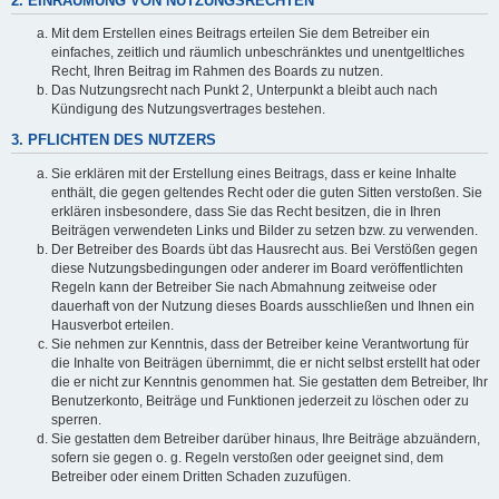
2. EINRÄUMUNG VON NUTZUNGSRECHTEN
Mit dem Erstellen eines Beitrags erteilen Sie dem Betreiber ein
einfaches, zeitlich und räumlich unbeschränktes und unentgeltliches
Recht, Ihren Beitrag im Rahmen des Boards zu nutzen.
Das Nutzungsrecht nach Punkt 2, Unterpunkt a bleibt auch nach
Kündigung des Nutzungsvertrages bestehen.
3. PFLICHTEN DES NUTZERS
Sie erklären mit der Erstellung eines Beitrags, dass er keine Inhalte
enthält, die gegen geltendes Recht oder die guten Sitten verstoßen. Sie
erklären insbesondere, dass Sie das Recht besitzen, die in Ihren
Beiträgen verwendeten Links und Bilder zu setzen bzw. zu verwenden.
Der Betreiber des Boards übt das Hausrecht aus. Bei Verstößen gegen
diese Nutzungsbedingungen oder anderer im Board veröffentlichten
Regeln kann der Betreiber Sie nach Abmahnung zeitweise oder
dauerhaft von der Nutzung dieses Boards ausschließen und Ihnen ein
Hausverbot erteilen.
Sie nehmen zur Kenntnis, dass der Betreiber keine Verantwortung für
die Inhalte von Beiträgen übernimmt, die er nicht selbst erstellt hat oder
die er nicht zur Kenntnis genommen hat. Sie gestatten dem Betreiber, Ihr
Benutzerkonto, Beiträge und Funktionen jederzeit zu löschen oder zu
sperren.
Sie gestatten dem Betreiber darüber hinaus, Ihre Beiträge abzuändern,
sofern sie gegen o. g. Regeln verstoßen oder geeignet sind, dem
Betreiber oder einem Dritten Schaden zuzufügen.