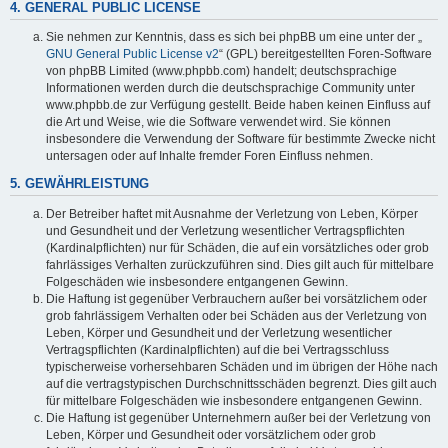
4. GENERAL PUBLIC LICENSE
Sie nehmen zur Kenntnis, dass es sich bei phpBB um eine unter der „
GNU General Public License v2
“ (GPL) bereitgestellten Foren-Software
von phpBB Limited (www.phpbb.com) handelt; deutschsprachige
Informationen werden durch die deutschsprachige Community unter
www.phpbb.de zur Verfügung gestellt. Beide haben keinen Einfluss auf
die Art und Weise, wie die Software verwendet wird. Sie können
insbesondere die Verwendung der Software für bestimmte Zwecke nicht
untersagen oder auf Inhalte fremder Foren Einfluss nehmen.
5. GEWÄHRLEISTUNG
Der Betreiber haftet mit Ausnahme der Verletzung von Leben, Körper
und Gesundheit und der Verletzung wesentlicher Vertragspflichten
(Kardinalpflichten) nur für Schäden, die auf ein vorsätzliches oder grob
fahrlässiges Verhalten zurückzuführen sind. Dies gilt auch für mittelbare
Folgeschäden wie insbesondere entgangenen Gewinn.
Die Haftung ist gegenüber Verbrauchern außer bei vorsätzlichem oder
grob fahrlässigem Verhalten oder bei Schäden aus der Verletzung von
Leben, Körper und Gesundheit und der Verletzung wesentlicher
Vertragspflichten (Kardinalpflichten) auf die bei Vertragsschluss
typischerweise vorhersehbaren Schäden und im übrigen der Höhe nach
auf die vertragstypischen Durchschnittsschäden begrenzt. Dies gilt auch
für mittelbare Folgeschäden wie insbesondere entgangenen Gewinn.
Die Haftung ist gegenüber Unternehmern außer bei der Verletzung von
Leben, Körper und Gesundheit oder vorsätzlichem oder grob