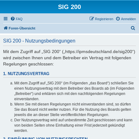
SIG 200
FAQ
Registrieren
Anmelden
S
Foren-Übersicht
u
SIG 200 - Nutzungsbedingungen
c
h
Mit dem Zugriff auf „SIG 200“ („https://ipmsdeutschland.de/sig200“)
wird zwischen Ihnen und dem Betreiber ein Vertrag mit folgenden
e
Regelungen geschlossen:
1. NUTZUNGSVERTRAG
Mit dem Zugriff auf „SIG 200“ (im Folgenden „das Board“) schließen Sie
einen Nutzungsvertrag mit dem Betreiber des Boards ab (im Folgenden
„Betreiber“) und erklären sich mit den nachfolgenden Regelungen
einverstanden.
Wenn Sie mit diesen Regelungen nicht einverstanden sind, so dürfen
Sie das Board nicht weiter nutzen. Für die Nutzung des Boards gelten
jeweils die an dieser Stelle veröffentlichten Regelungen.
Der Nutzungsvertrag wird auf unbestimmte Zeit geschlossen und kann
von beiden Seiten ohne Einhaltung einer Frist jederzeit gekündigt
werden.