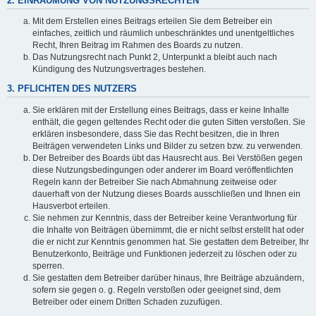
2. EINRÄUMUNG VON NUTZUNGSRECHTEN
Mit dem Erstellen eines Beitrags erteilen Sie dem Betreiber ein
einfaches, zeitlich und räumlich unbeschränktes und unentgeltliches
Recht, Ihren Beitrag im Rahmen des Boards zu nutzen.
Das Nutzungsrecht nach Punkt 2, Unterpunkt a bleibt auch nach
Kündigung des Nutzungsvertrages bestehen.
3. PFLICHTEN DES NUTZERS
Sie erklären mit der Erstellung eines Beitrags, dass er keine Inhalte
enthält, die gegen geltendes Recht oder die guten Sitten verstoßen. Sie
erklären insbesondere, dass Sie das Recht besitzen, die in Ihren
Beiträgen verwendeten Links und Bilder zu setzen bzw. zu verwenden.
Der Betreiber des Boards übt das Hausrecht aus. Bei Verstößen gegen
diese Nutzungsbedingungen oder anderer im Board veröffentlichten
Regeln kann der Betreiber Sie nach Abmahnung zeitweise oder
dauerhaft von der Nutzung dieses Boards ausschließen und Ihnen ein
Hausverbot erteilen.
Sie nehmen zur Kenntnis, dass der Betreiber keine Verantwortung für
die Inhalte von Beiträgen übernimmt, die er nicht selbst erstellt hat oder
die er nicht zur Kenntnis genommen hat. Sie gestatten dem Betreiber, Ihr
Benutzerkonto, Beiträge und Funktionen jederzeit zu löschen oder zu
sperren.
Sie gestatten dem Betreiber darüber hinaus, Ihre Beiträge abzuändern,
sofern sie gegen o. g. Regeln verstoßen oder geeignet sind, dem
Betreiber oder einem Dritten Schaden zuzufügen.