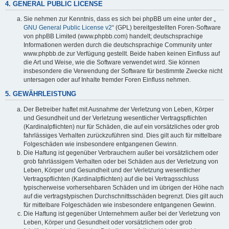
4. GENERAL PUBLIC LICENSE
Sie nehmen zur Kenntnis, dass es sich bei phpBB um eine unter der „
GNU General Public License v2
“ (GPL) bereitgestellten Foren-Software
von phpBB Limited (www.phpbb.com) handelt; deutschsprachige
Informationen werden durch die deutschsprachige Community unter
www.phpbb.de zur Verfügung gestellt. Beide haben keinen Einfluss auf
die Art und Weise, wie die Software verwendet wird. Sie können
insbesondere die Verwendung der Software für bestimmte Zwecke nicht
untersagen oder auf Inhalte fremder Foren Einfluss nehmen.
5. GEWÄHRLEISTUNG
Der Betreiber haftet mit Ausnahme der Verletzung von Leben, Körper
und Gesundheit und der Verletzung wesentlicher Vertragspflichten
(Kardinalpflichten) nur für Schäden, die auf ein vorsätzliches oder grob
fahrlässiges Verhalten zurückzuführen sind. Dies gilt auch für mittelbare
Folgeschäden wie insbesondere entgangenen Gewinn.
Die Haftung ist gegenüber Verbrauchern außer bei vorsätzlichem oder
grob fahrlässigem Verhalten oder bei Schäden aus der Verletzung von
Leben, Körper und Gesundheit und der Verletzung wesentlicher
Vertragspflichten (Kardinalpflichten) auf die bei Vertragsschluss
typischerweise vorhersehbaren Schäden und im übrigen der Höhe nach
auf die vertragstypischen Durchschnittsschäden begrenzt. Dies gilt auch
für mittelbare Folgeschäden wie insbesondere entgangenen Gewinn.
Die Haftung ist gegenüber Unternehmern außer bei der Verletzung von
Leben, Körper und Gesundheit oder vorsätzlichem oder grob