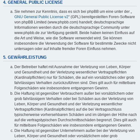
4. GENERAL PUBLIC LICENSE
Sie nehmen zur Kenntnis, dass es sich bei phpBB um eine unter der „
GNU General Public License v2
“ (GPL) bereitgestellten Foren-Software
von phpBB Limited (www.phpbb.com) handelt; deutschsprachige
Informationen werden durch die deutschsprachige Community unter
www.phpbb.de zur Verfügung gestellt. Beide haben keinen Einfluss auf
die Art und Weise, wie die Software verwendet wird. Sie können
insbesondere die Verwendung der Software für bestimmte Zwecke nicht
untersagen oder auf Inhalte fremder Foren Einfluss nehmen.
5. GEWÄHRLEISTUNG
Der Betreiber haftet mit Ausnahme der Verletzung von Leben, Körper
und Gesundheit und der Verletzung wesentlicher Vertragspflichten
(Kardinalpflichten) nur für Schäden, die auf ein vorsätzliches oder grob
fahrlässiges Verhalten zurückzuführen sind. Dies gilt auch für mittelbare
Folgeschäden wie insbesondere entgangenen Gewinn.
Die Haftung ist gegenüber Verbrauchern außer bei vorsätzlichem oder
grob fahrlässigem Verhalten oder bei Schäden aus der Verletzung von
Leben, Körper und Gesundheit und der Verletzung wesentlicher
Vertragspflichten (Kardinalpflichten) auf die bei Vertragsschluss
typischerweise vorhersehbaren Schäden und im übrigen der Höhe nach
auf die vertragstypischen Durchschnittsschäden begrenzt. Dies gilt auch
für mittelbare Folgeschäden wie insbesondere entgangenen Gewinn.
Die Haftung ist gegenüber Unternehmern außer bei der Verletzung von
Leben, Körper und Gesundheit oder vorsätzlichem oder grob