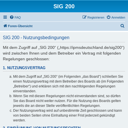
SIG 200
FAQ
Registrieren
Anmelden
S
Foren-Übersicht
u
SIG 200 - Nutzungsbedingungen
c
h
Mit dem Zugriff auf „SIG 200“ („https://ipmsdeutschland.de/sig200“)
wird zwischen Ihnen und dem Betreiber ein Vertrag mit folgenden
e
Regelungen geschlossen:
1. NUTZUNGSVERTRAG
Mit dem Zugriff auf „SIG 200“ (im Folgenden „das Board“) schließen Sie
einen Nutzungsvertrag mit dem Betreiber des Boards ab (im Folgenden
„Betreiber“) und erklären sich mit den nachfolgenden Regelungen
einverstanden.
Wenn Sie mit diesen Regelungen nicht einverstanden sind, so dürfen
Sie das Board nicht weiter nutzen. Für die Nutzung des Boards gelten
jeweils die an dieser Stelle veröffentlichten Regelungen.
Der Nutzungsvertrag wird auf unbestimmte Zeit geschlossen und kann
von beiden Seiten ohne Einhaltung einer Frist jederzeit gekündigt
werden.