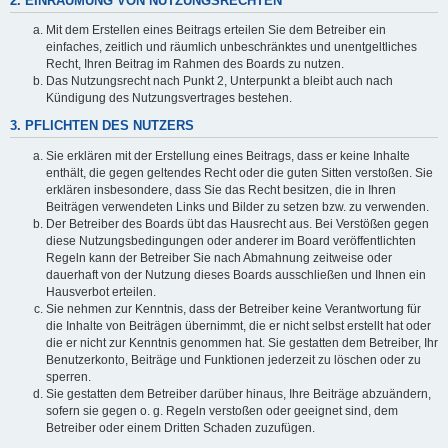
2. EINRÄUMUNG VON NUTZUNGSRECHTEN
Mit dem Erstellen eines Beitrags erteilen Sie dem Betreiber ein
einfaches, zeitlich und räumlich unbeschränktes und unentgeltliches
Recht, Ihren Beitrag im Rahmen des Boards zu nutzen.
Das Nutzungsrecht nach Punkt 2, Unterpunkt a bleibt auch nach
Kündigung des Nutzungsvertrages bestehen.
3. PFLICHTEN DES NUTZERS
Sie erklären mit der Erstellung eines Beitrags, dass er keine Inhalte
enthält, die gegen geltendes Recht oder die guten Sitten verstoßen. Sie
erklären insbesondere, dass Sie das Recht besitzen, die in Ihren
Beiträgen verwendeten Links und Bilder zu setzen bzw. zu verwenden.
Der Betreiber des Boards übt das Hausrecht aus. Bei Verstößen gegen
diese Nutzungsbedingungen oder anderer im Board veröffentlichten
Regeln kann der Betreiber Sie nach Abmahnung zeitweise oder
dauerhaft von der Nutzung dieses Boards ausschließen und Ihnen ein
Hausverbot erteilen.
Sie nehmen zur Kenntnis, dass der Betreiber keine Verantwortung für
die Inhalte von Beiträgen übernimmt, die er nicht selbst erstellt hat oder
die er nicht zur Kenntnis genommen hat. Sie gestatten dem Betreiber, Ihr
Benutzerkonto, Beiträge und Funktionen jederzeit zu löschen oder zu
sperren.
Sie gestatten dem Betreiber darüber hinaus, Ihre Beiträge abzuändern,
sofern sie gegen o. g. Regeln verstoßen oder geeignet sind, dem
Betreiber oder einem Dritten Schaden zuzufügen.