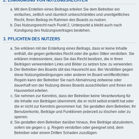
2. EINRÄUMUNG VON NUTZUNGSRECHTEN
Mit dem Erstellen eines Beitrags erteilen Sie dem Betreiber ein
einfaches, zeitlich und räumlich unbeschränktes und unentgeltliches
Recht, Ihren Beitrag im Rahmen des Boards zu nutzen.
Das Nutzungsrecht nach Punkt 2, Unterpunkt a bleibt auch nach
Kündigung des Nutzungsvertrages bestehen.
3. PFLICHTEN DES NUTZERS
Sie erklären mit der Erstellung eines Beitrags, dass er keine Inhalte
enthält, die gegen geltendes Recht oder die guten Sitten verstoßen. Sie
erklären insbesondere, dass Sie das Recht besitzen, die in Ihren
Beiträgen verwendeten Links und Bilder zu setzen bzw. zu verwenden.
Der Betreiber des Boards übt das Hausrecht aus. Bei Verstößen gegen
diese Nutzungsbedingungen oder anderer im Board veröffentlichten
Regeln kann der Betreiber Sie nach Abmahnung zeitweise oder
dauerhaft von der Nutzung dieses Boards ausschließen und Ihnen ein
Hausverbot erteilen.
Sie nehmen zur Kenntnis, dass der Betreiber keine Verantwortung für
die Inhalte von Beiträgen übernimmt, die er nicht selbst erstellt hat oder
die er nicht zur Kenntnis genommen hat. Sie gestatten dem Betreiber, Ihr
Benutzerkonto, Beiträge und Funktionen jederzeit zu löschen oder zu
sperren.
Sie gestatten dem Betreiber darüber hinaus, Ihre Beiträge abzuändern,
sofern sie gegen o. g. Regeln verstoßen oder geeignet sind, dem
Betreiber oder einem Dritten Schaden zuzufügen.