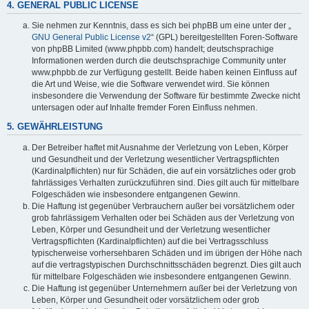
4. GENERAL PUBLIC LICENSE
Sie nehmen zur Kenntnis, dass es sich bei phpBB um eine unter der „
GNU General Public License v2
“ (GPL) bereitgestellten Foren-Software
von phpBB Limited (www.phpbb.com) handelt; deutschsprachige
Informationen werden durch die deutschsprachige Community unter
www.phpbb.de zur Verfügung gestellt. Beide haben keinen Einfluss auf
die Art und Weise, wie die Software verwendet wird. Sie können
insbesondere die Verwendung der Software für bestimmte Zwecke nicht
untersagen oder auf Inhalte fremder Foren Einfluss nehmen.
5. GEWÄHRLEISTUNG
Der Betreiber haftet mit Ausnahme der Verletzung von Leben, Körper
und Gesundheit und der Verletzung wesentlicher Vertragspflichten
(Kardinalpflichten) nur für Schäden, die auf ein vorsätzliches oder grob
fahrlässiges Verhalten zurückzuführen sind. Dies gilt auch für mittelbare
Folgeschäden wie insbesondere entgangenen Gewinn.
Die Haftung ist gegenüber Verbrauchern außer bei vorsätzlichem oder
grob fahrlässigem Verhalten oder bei Schäden aus der Verletzung von
Leben, Körper und Gesundheit und der Verletzung wesentlicher
Vertragspflichten (Kardinalpflichten) auf die bei Vertragsschluss
typischerweise vorhersehbaren Schäden und im übrigen der Höhe nach
auf die vertragstypischen Durchschnittsschäden begrenzt. Dies gilt auch
für mittelbare Folgeschäden wie insbesondere entgangenen Gewinn.
Die Haftung ist gegenüber Unternehmern außer bei der Verletzung von
Leben, Körper und Gesundheit oder vorsätzlichem oder grob