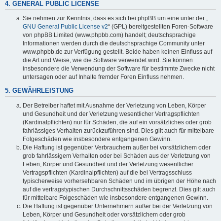
4. GENERAL PUBLIC LICENSE
Sie nehmen zur Kenntnis, dass es sich bei phpBB um eine unter der „
GNU General Public License v2
“ (GPL) bereitgestellten Foren-Software
von phpBB Limited (www.phpbb.com) handelt; deutschsprachige
Informationen werden durch die deutschsprachige Community unter
www.phpbb.de zur Verfügung gestellt. Beide haben keinen Einfluss auf
die Art und Weise, wie die Software verwendet wird. Sie können
insbesondere die Verwendung der Software für bestimmte Zwecke nicht
untersagen oder auf Inhalte fremder Foren Einfluss nehmen.
5. GEWÄHRLEISTUNG
Der Betreiber haftet mit Ausnahme der Verletzung von Leben, Körper
und Gesundheit und der Verletzung wesentlicher Vertragspflichten
(Kardinalpflichten) nur für Schäden, die auf ein vorsätzliches oder grob
fahrlässiges Verhalten zurückzuführen sind. Dies gilt auch für mittelbare
Folgeschäden wie insbesondere entgangenen Gewinn.
Die Haftung ist gegenüber Verbrauchern außer bei vorsätzlichem oder
grob fahrlässigem Verhalten oder bei Schäden aus der Verletzung von
Leben, Körper und Gesundheit und der Verletzung wesentlicher
Vertragspflichten (Kardinalpflichten) auf die bei Vertragsschluss
typischerweise vorhersehbaren Schäden und im übrigen der Höhe nach
auf die vertragstypischen Durchschnittsschäden begrenzt. Dies gilt auch
für mittelbare Folgeschäden wie insbesondere entgangenen Gewinn.
Die Haftung ist gegenüber Unternehmern außer bei der Verletzung von
Leben, Körper und Gesundheit oder vorsätzlichem oder grob