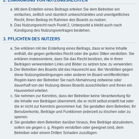
2. EINRÄUMUNG VON NUTZUNGSRECHTEN
Mit dem Erstellen eines Beitrags erteilen Sie dem Betreiber ein
einfaches, zeitlich und räumlich unbeschränktes und unentgeltliches
Recht, Ihren Beitrag im Rahmen des Boards zu nutzen.
Das Nutzungsrecht nach Punkt 2, Unterpunkt a bleibt auch nach
Kündigung des Nutzungsvertrages bestehen.
3. PFLICHTEN DES NUTZERS
Sie erklären mit der Erstellung eines Beitrags, dass er keine Inhalte
enthält, die gegen geltendes Recht oder die guten Sitten verstoßen. Sie
erklären insbesondere, dass Sie das Recht besitzen, die in Ihren
Beiträgen verwendeten Links und Bilder zu setzen bzw. zu verwenden.
Der Betreiber des Boards übt das Hausrecht aus. Bei Verstößen gegen
diese Nutzungsbedingungen oder anderer im Board veröffentlichten
Regeln kann der Betreiber Sie nach Abmahnung zeitweise oder
dauerhaft von der Nutzung dieses Boards ausschließen und Ihnen ein
Hausverbot erteilen.
Sie nehmen zur Kenntnis, dass der Betreiber keine Verantwortung für
die Inhalte von Beiträgen übernimmt, die er nicht selbst erstellt hat oder
die er nicht zur Kenntnis genommen hat. Sie gestatten dem Betreiber, Ihr
Benutzerkonto, Beiträge und Funktionen jederzeit zu löschen oder zu
sperren.
Sie gestatten dem Betreiber darüber hinaus, Ihre Beiträge abzuändern,
sofern sie gegen o. g. Regeln verstoßen oder geeignet sind, dem
Betreiber oder einem Dritten Schaden zuzufügen.