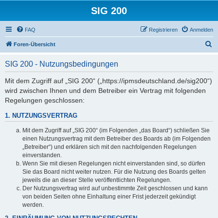
SIG 200
FAQ
Registrieren
Anmelden
S
Foren-Übersicht
u
SIG 200 - Nutzungsbedingungen
c
h
Mit dem Zugriff auf „SIG 200“ („https://ipmsdeutschland.de/sig200“)
wird zwischen Ihnen und dem Betreiber ein Vertrag mit folgenden
e
Regelungen geschlossen:
1. NUTZUNGSVERTRAG
Mit dem Zugriff auf „SIG 200“ (im Folgenden „das Board“) schließen Sie
einen Nutzungsvertrag mit dem Betreiber des Boards ab (im Folgenden
„Betreiber“) und erklären sich mit den nachfolgenden Regelungen
einverstanden.
Wenn Sie mit diesen Regelungen nicht einverstanden sind, so dürfen
Sie das Board nicht weiter nutzen. Für die Nutzung des Boards gelten
jeweils die an dieser Stelle veröffentlichten Regelungen.
Der Nutzungsvertrag wird auf unbestimmte Zeit geschlossen und kann
von beiden Seiten ohne Einhaltung einer Frist jederzeit gekündigt
werden.