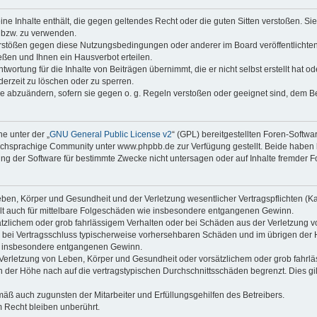
keine Inhalte enthält, die gegen geltendes Recht oder die guten Sitten verstoßen. Si
n bzw. zu verwenden.
erstößen gegen diese Nutzungsbedingungen oder anderer im Board veröffentlicht
ßen und Ihnen ein Hausverbot erteilen.
wortung für die Inhalte von Beiträgen übernimmt, die er nicht selbst erstellt hat 
derzeit zu löschen oder zu sperren.
äge abzuändern, sofern sie gegen o. g. Regeln verstoßen oder geeignet sind, dem 
e unter der „
GNU General Public License v2
“ (GPL) bereitgestellten Foren-Soft
chsprachige Community unter www.phpbb.de zur Verfügung gestellt. Beide haben ke
g der Software für bestimmte Zwecke nicht untersagen oder auf Inhalte fremder F
ben, Körper und Gesundheit und der Verletzung wesentlicher Vertragspflichten (Kard
gilt auch für mittelbare Folgeschäden wie insbesondere entgangenen Gewinn.
ätzlichem oder grob fahrlässigem Verhalten oder bei Schäden aus der Verletzung 
 die bei Vertragsschluss typischerweise vorhersehbaren Schäden und im übrigen de
wie insbesondere entgangenen Gewinn.
erletzung von Leben, Körper und Gesundheit oder vorsätzlichem oder grob fahrläs
der Höhe nach auf die vertragstypischen Durchschnittsschäden begrenzt. Dies gi
mäß auch zugunsten der Mitarbeiter und Erfüllungsgehilfen des Betreibers.
 Recht bleiben unberührt.