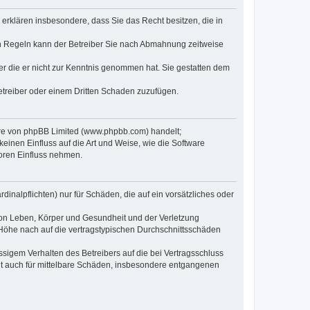
e erklären insbesondere, dass Sie das Recht besitzen, die in
en Regeln kann der Betreiber Sie nach Abmahnung zeitweise
oder die er nicht zur Kenntnis genommen hat. Sie gestatten dem
Betreiber oder einem Dritten Schaden zuzufügen.
ware von phpBB Limited (www.phpbb.com) handelt;
inen Einfluss auf die Art und Weise, wie die Software
oren Einfluss nehmen.
inalpflichten) nur für Schäden, die auf ein vorsätzliches oder
von Leben, Körper und Gesundheit und der Verletzung
r Höhe nach auf die vertragstypischen Durchschnittsschäden
sigem Verhalten des Betreibers auf die bei Vertragsschluss
lt auch für mittelbare Schäden, insbesondere entgangenen