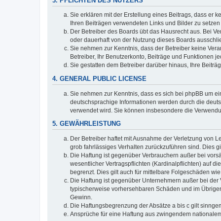
3. PFLICHTEN DES NUTZERS
Sie erklären mit der Erstellung eines Beitrags, dass er 
Ihren Beiträgen verwendeten Links und Bilder zu setze
Der Betreiber des Boards übt das Hausrecht aus. Bei V
oder dauerhaft von der Nutzung dieses Boards ausschlie
Sie nehmen zur Kenntnis, dass der Betreiber keine Verant
Betreiber, Ihr Benutzerkonto, Beiträge und Funktionen je
Sie gestatten dem Betreiber darüber hinaus, Ihre Beitr
4. GENERAL PUBLIC LICENSE
Sie nehmen zur Kenntnis, dass es sich bei phpBB um ein
deutschsprachige Informationen werden durch die deuts
verwendet wird. Sie können insbesondere die Verwendun
5. GEWÄHRLEISTUNG
Der Betreiber haftet mit Ausnahme der Verletzung von Le
grob fahrlässiges Verhalten zurückzuführen sind. Dies 
Die Haftung ist gegenüber Verbrauchern außer bei vors
wesentlicher Vertragspflichten (Kardinalpflichten) auf
begrenzt. Dies gilt auch für mittelbare Folgeschäden 
Die Haftung ist gegenüber Unternehmern außer bei der V
typischerweise vorhersehbaren Schäden und im Übrigen 
Gewinn.
Die Haftungsbegrenzung der Absätze a bis c gilt sinnge
Ansprüche für eine Haftung aus zwingendem nationalem