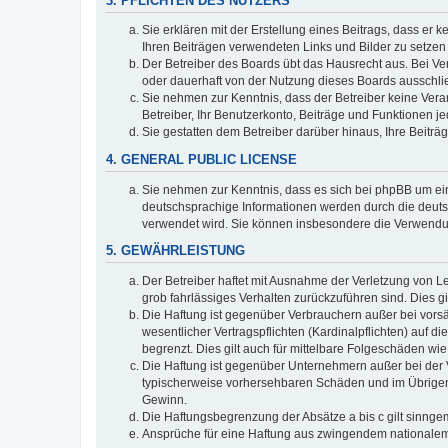
3. PFLICHTEN DES NUTZERS
Sie erklären mit der Erstellung eines Beitrags, dass er 
Ihren Beiträgen verwendeten Links und Bilder zu setze
Der Betreiber des Boards übt das Hausrecht aus. Bei V
oder dauerhaft von der Nutzung dieses Boards ausschlie
Sie nehmen zur Kenntnis, dass der Betreiber keine Verant
Betreiber, Ihr Benutzerkonto, Beiträge und Funktionen je
Sie gestatten dem Betreiber darüber hinaus, Ihre Beitr
4. GENERAL PUBLIC LICENSE
Sie nehmen zur Kenntnis, dass es sich bei phpBB um ein
deutschsprachige Informationen werden durch die deuts
verwendet wird. Sie können insbesondere die Verwendun
5. GEWÄHRLEISTUNG
Der Betreiber haftet mit Ausnahme der Verletzung von Le
grob fahrlässiges Verhalten zurückzuführen sind. Dies 
Die Haftung ist gegenüber Verbrauchern außer bei vors
wesentlicher Vertragspflichten (Kardinalpflichten) auf
begrenzt. Dies gilt auch für mittelbare Folgeschäden 
Die Haftung ist gegenüber Unternehmern außer bei der V
typischerweise vorhersehbaren Schäden und im Übrigen 
Gewinn.
Die Haftungsbegrenzung der Absätze a bis c gilt sinnge
Ansprüche für eine Haftung aus zwingendem nationalem