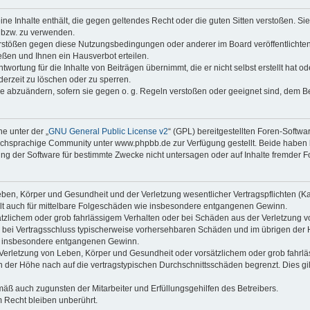
keine Inhalte enthält, die gegen geltendes Recht oder die guten Sitten verstoßen. Si
n bzw. zu verwenden.
erstößen gegen diese Nutzungsbedingungen oder anderer im Board veröffentlicht
ßen und Ihnen ein Hausverbot erteilen.
wortung für die Inhalte von Beiträgen übernimmt, die er nicht selbst erstellt hat 
derzeit zu löschen oder zu sperren.
äge abzuändern, sofern sie gegen o. g. Regeln verstoßen oder geeignet sind, dem 
e unter der „
GNU General Public License v2
“ (GPL) bereitgestellten Foren-Soft
chsprachige Community unter www.phpbb.de zur Verfügung gestellt. Beide haben ke
g der Software für bestimmte Zwecke nicht untersagen oder auf Inhalte fremder F
ben, Körper und Gesundheit und der Verletzung wesentlicher Vertragspflichten (Kard
gilt auch für mittelbare Folgeschäden wie insbesondere entgangenen Gewinn.
ätzlichem oder grob fahrlässigem Verhalten oder bei Schäden aus der Verletzung 
 die bei Vertragsschluss typischerweise vorhersehbaren Schäden und im übrigen de
wie insbesondere entgangenen Gewinn.
erletzung von Leben, Körper und Gesundheit oder vorsätzlichem oder grob fahrläs
der Höhe nach auf die vertragstypischen Durchschnittsschäden begrenzt. Dies gi
mäß auch zugunsten der Mitarbeiter und Erfüllungsgehilfen des Betreibers.
 Recht bleiben unberührt.