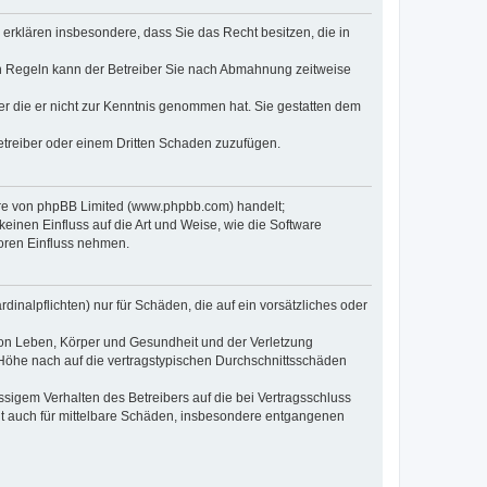
e erklären insbesondere, dass Sie das Recht besitzen, die in
en Regeln kann der Betreiber Sie nach Abmahnung zeitweise
oder die er nicht zur Kenntnis genommen hat. Sie gestatten dem
Betreiber oder einem Dritten Schaden zuzufügen.
ware von phpBB Limited (www.phpbb.com) handelt;
inen Einfluss auf die Art und Weise, wie die Software
oren Einfluss nehmen.
inalpflichten) nur für Schäden, die auf ein vorsätzliches oder
von Leben, Körper und Gesundheit und der Verletzung
r Höhe nach auf die vertragstypischen Durchschnittsschäden
sigem Verhalten des Betreibers auf die bei Vertragsschluss
lt auch für mittelbare Schäden, insbesondere entgangenen