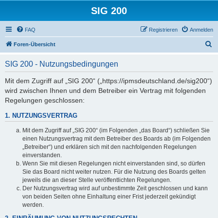
SIG 200
FAQ
Registrieren
Anmelden
S
Foren-Übersicht
u
SIG 200 - Nutzungsbedingungen
c
h
Mit dem Zugriff auf „SIG 200“ („https://ipmsdeutschland.de/sig200“)
wird zwischen Ihnen und dem Betreiber ein Vertrag mit folgenden
e
Regelungen geschlossen:
1. NUTZUNGSVERTRAG
Mit dem Zugriff auf „SIG 200“ (im Folgenden „das Board“) schließen Sie
einen Nutzungsvertrag mit dem Betreiber des Boards ab (im Folgenden
„Betreiber“) und erklären sich mit den nachfolgenden Regelungen
einverstanden.
Wenn Sie mit diesen Regelungen nicht einverstanden sind, so dürfen
Sie das Board nicht weiter nutzen. Für die Nutzung des Boards gelten
jeweils die an dieser Stelle veröffentlichten Regelungen.
Der Nutzungsvertrag wird auf unbestimmte Zeit geschlossen und kann
von beiden Seiten ohne Einhaltung einer Frist jederzeit gekündigt
werden.