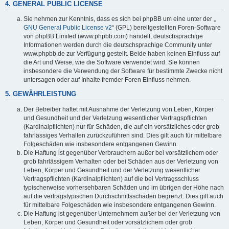
4. GENERAL PUBLIC LICENSE
Sie nehmen zur Kenntnis, dass es sich bei phpBB um eine unter der „
GNU General Public License v2
“ (GPL) bereitgestellten Foren-Software
von phpBB Limited (www.phpbb.com) handelt; deutschsprachige
Informationen werden durch die deutschsprachige Community unter
www.phpbb.de zur Verfügung gestellt. Beide haben keinen Einfluss auf
die Art und Weise, wie die Software verwendet wird. Sie können
insbesondere die Verwendung der Software für bestimmte Zwecke nicht
untersagen oder auf Inhalte fremder Foren Einfluss nehmen.
5. GEWÄHRLEISTUNG
Der Betreiber haftet mit Ausnahme der Verletzung von Leben, Körper
und Gesundheit und der Verletzung wesentlicher Vertragspflichten
(Kardinalpflichten) nur für Schäden, die auf ein vorsätzliches oder grob
fahrlässiges Verhalten zurückzuführen sind. Dies gilt auch für mittelbare
Folgeschäden wie insbesondere entgangenen Gewinn.
Die Haftung ist gegenüber Verbrauchern außer bei vorsätzlichem oder
grob fahrlässigem Verhalten oder bei Schäden aus der Verletzung von
Leben, Körper und Gesundheit und der Verletzung wesentlicher
Vertragspflichten (Kardinalpflichten) auf die bei Vertragsschluss
typischerweise vorhersehbaren Schäden und im übrigen der Höhe nach
auf die vertragstypischen Durchschnittsschäden begrenzt. Dies gilt auch
für mittelbare Folgeschäden wie insbesondere entgangenen Gewinn.
Die Haftung ist gegenüber Unternehmern außer bei der Verletzung von
Leben, Körper und Gesundheit oder vorsätzlichem oder grob