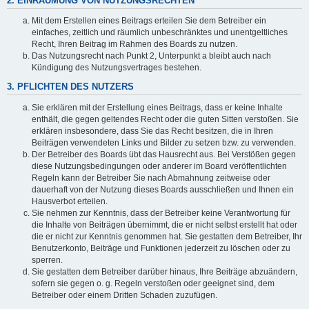
2. EINRÄUMUNG VON NUTZUNGSRECHTEN
Mit dem Erstellen eines Beitrags erteilen Sie dem Betreiber ein
einfaches, zeitlich und räumlich unbeschränktes und unentgeltliches
Recht, Ihren Beitrag im Rahmen des Boards zu nutzen.
Das Nutzungsrecht nach Punkt 2, Unterpunkt a bleibt auch nach
Kündigung des Nutzungsvertrages bestehen.
3. PFLICHTEN DES NUTZERS
Sie erklären mit der Erstellung eines Beitrags, dass er keine Inhalte
enthält, die gegen geltendes Recht oder die guten Sitten verstoßen. Sie
erklären insbesondere, dass Sie das Recht besitzen, die in Ihren
Beiträgen verwendeten Links und Bilder zu setzen bzw. zu verwenden.
Der Betreiber des Boards übt das Hausrecht aus. Bei Verstößen gegen
diese Nutzungsbedingungen oder anderer im Board veröffentlichten
Regeln kann der Betreiber Sie nach Abmahnung zeitweise oder
dauerhaft von der Nutzung dieses Boards ausschließen und Ihnen ein
Hausverbot erteilen.
Sie nehmen zur Kenntnis, dass der Betreiber keine Verantwortung für
die Inhalte von Beiträgen übernimmt, die er nicht selbst erstellt hat oder
die er nicht zur Kenntnis genommen hat. Sie gestatten dem Betreiber, Ihr
Benutzerkonto, Beiträge und Funktionen jederzeit zu löschen oder zu
sperren.
Sie gestatten dem Betreiber darüber hinaus, Ihre Beiträge abzuändern,
sofern sie gegen o. g. Regeln verstoßen oder geeignet sind, dem
Betreiber oder einem Dritten Schaden zuzufügen.