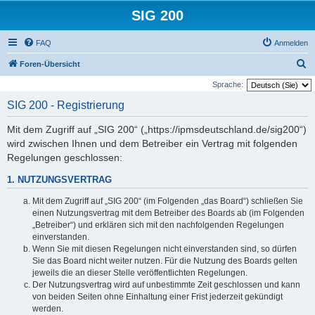
SIG 200
FAQ
Anmelden
S
Foren-Übersicht
u
Sprache:
c
SIG 200 - Registrierung
h
Mit dem Zugriff auf „SIG 200“ („https://ipmsdeutschland.de/sig200“)
e
wird zwischen Ihnen und dem Betreiber ein Vertrag mit folgenden
Regelungen geschlossen:
1. NUTZUNGSVERTRAG
Mit dem Zugriff auf „SIG 200“ (im Folgenden „das Board“) schließen Sie
einen Nutzungsvertrag mit dem Betreiber des Boards ab (im Folgenden
„Betreiber“) und erklären sich mit den nachfolgenden Regelungen
einverstanden.
Wenn Sie mit diesen Regelungen nicht einverstanden sind, so dürfen
Sie das Board nicht weiter nutzen. Für die Nutzung des Boards gelten
jeweils die an dieser Stelle veröffentlichten Regelungen.
Der Nutzungsvertrag wird auf unbestimmte Zeit geschlossen und kann
von beiden Seiten ohne Einhaltung einer Frist jederzeit gekündigt
werden.