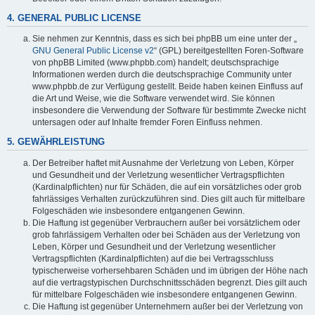
4. GENERAL PUBLIC LICENSE
Sie nehmen zur Kenntnis, dass es sich bei phpBB um eine unter der „
GNU General Public License v2
“ (GPL) bereitgestellten Foren-Software
von phpBB Limited (www.phpbb.com) handelt; deutschsprachige
Informationen werden durch die deutschsprachige Community unter
www.phpbb.de zur Verfügung gestellt. Beide haben keinen Einfluss auf
die Art und Weise, wie die Software verwendet wird. Sie können
insbesondere die Verwendung der Software für bestimmte Zwecke nicht
untersagen oder auf Inhalte fremder Foren Einfluss nehmen.
5. GEWÄHRLEISTUNG
Der Betreiber haftet mit Ausnahme der Verletzung von Leben, Körper
und Gesundheit und der Verletzung wesentlicher Vertragspflichten
(Kardinalpflichten) nur für Schäden, die auf ein vorsätzliches oder grob
fahrlässiges Verhalten zurückzuführen sind. Dies gilt auch für mittelbare
Folgeschäden wie insbesondere entgangenen Gewinn.
Die Haftung ist gegenüber Verbrauchern außer bei vorsätzlichem oder
grob fahrlässigem Verhalten oder bei Schäden aus der Verletzung von
Leben, Körper und Gesundheit und der Verletzung wesentlicher
Vertragspflichten (Kardinalpflichten) auf die bei Vertragsschluss
typischerweise vorhersehbaren Schäden und im übrigen der Höhe nach
auf die vertragstypischen Durchschnittsschäden begrenzt. Dies gilt auch
für mittelbare Folgeschäden wie insbesondere entgangenen Gewinn.
Die Haftung ist gegenüber Unternehmern außer bei der Verletzung von