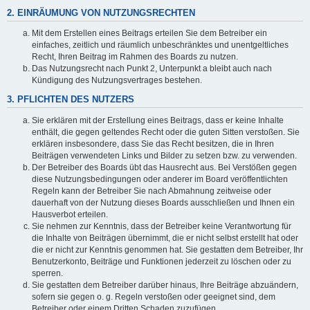
2. EINRÄUMUNG VON NUTZUNGSRECHTEN
Mit dem Erstellen eines Beitrags erteilen Sie dem Betreiber ein
einfaches, zeitlich und räumlich unbeschränktes und unentgeltliches
Recht, Ihren Beitrag im Rahmen des Boards zu nutzen.
Das Nutzungsrecht nach Punkt 2, Unterpunkt a bleibt auch nach
Kündigung des Nutzungsvertrages bestehen.
3. PFLICHTEN DES NUTZERS
Sie erklären mit der Erstellung eines Beitrags, dass er keine Inhalte
enthält, die gegen geltendes Recht oder die guten Sitten verstoßen. Sie
erklären insbesondere, dass Sie das Recht besitzen, die in Ihren
Beiträgen verwendeten Links und Bilder zu setzen bzw. zu verwenden.
Der Betreiber des Boards übt das Hausrecht aus. Bei Verstößen gegen
diese Nutzungsbedingungen oder anderer im Board veröffentlichten
Regeln kann der Betreiber Sie nach Abmahnung zeitweise oder
dauerhaft von der Nutzung dieses Boards ausschließen und Ihnen ein
Hausverbot erteilen.
Sie nehmen zur Kenntnis, dass der Betreiber keine Verantwortung für
die Inhalte von Beiträgen übernimmt, die er nicht selbst erstellt hat oder
die er nicht zur Kenntnis genommen hat. Sie gestatten dem Betreiber, Ihr
Benutzerkonto, Beiträge und Funktionen jederzeit zu löschen oder zu
sperren.
Sie gestatten dem Betreiber darüber hinaus, Ihre Beiträge abzuändern,
sofern sie gegen o. g. Regeln verstoßen oder geeignet sind, dem
Betreiber oder einem Dritten Schaden zuzufügen.