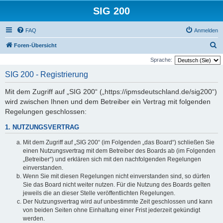
SIG 200
FAQ
Anmelden
S
Foren-Übersicht
u
Sprache:
c
SIG 200 - Registrierung
h
Mit dem Zugriff auf „SIG 200“ („https://ipmsdeutschland.de/sig200“)
e
wird zwischen Ihnen und dem Betreiber ein Vertrag mit folgenden
Regelungen geschlossen:
1. NUTZUNGSVERTRAG
Mit dem Zugriff auf „SIG 200“ (im Folgenden „das Board“) schließen Sie
einen Nutzungsvertrag mit dem Betreiber des Boards ab (im Folgenden
„Betreiber“) und erklären sich mit den nachfolgenden Regelungen
einverstanden.
Wenn Sie mit diesen Regelungen nicht einverstanden sind, so dürfen
Sie das Board nicht weiter nutzen. Für die Nutzung des Boards gelten
jeweils die an dieser Stelle veröffentlichten Regelungen.
Der Nutzungsvertrag wird auf unbestimmte Zeit geschlossen und kann
von beiden Seiten ohne Einhaltung einer Frist jederzeit gekündigt
werden.