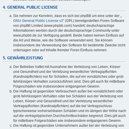
4. GENERAL PUBLIC LICENSE
Sie nehmen zur Kenntnis, dass es sich bei phpBB um eine unter der „
GNU General Public License v2
“ (GPL) bereitgestellten Foren-Software
von phpBB Limited (www.phpbb.com) handelt; deutschsprachige
Informationen werden durch die deutschsprachige Community unter
www.phpbb.de zur Verfügung gestellt. Beide haben keinen Einfluss auf
die Art und Weise, wie die Software verwendet wird. Sie können
insbesondere die Verwendung der Software für bestimmte Zwecke nicht
untersagen oder auf Inhalte fremder Foren Einfluss nehmen.
5. GEWÄHRLEISTUNG
Der Betreiber haftet mit Ausnahme der Verletzung von Leben, Körper
und Gesundheit und der Verletzung wesentlicher Vertragspflichten
(Kardinalpflichten) nur für Schäden, die auf ein vorsätzliches oder grob
fahrlässiges Verhalten zurückzuführen sind. Dies gilt auch für mittelbare
Folgeschäden wie insbesondere entgangenen Gewinn.
Die Haftung ist gegenüber Verbrauchern außer bei vorsätzlichem oder
grob fahrlässigem Verhalten oder bei Schäden aus der Verletzung von
Leben, Körper und Gesundheit und der Verletzung wesentlicher
Vertragspflichten (Kardinalpflichten) auf die bei Vertragsschluss
typischerweise vorhersehbaren Schäden und im übrigen der Höhe nach
auf die vertragstypischen Durchschnittsschäden begrenzt. Dies gilt auch
für mittelbare Folgeschäden wie insbesondere entgangenen Gewinn.
Die Haftung ist gegenüber Unternehmern außer bei der Verletzung von