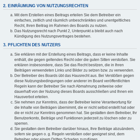
2. EINRÄUMUNG VON NUTZUNGSRECHTEN
Mit dem Erstellen eines Beitrags erteilen Sie dem Betreiber ein
einfaches, zeitlich und räumlich unbeschränktes und unentgeltliches
Recht, Ihren Beitrag im Rahmen des Boards zu nutzen.
Das Nutzungsrecht nach Punkt 2, Unterpunkt a bleibt auch nach
Kündigung des Nutzungsvertrages bestehen.
3. PFLICHTEN DES NUTZERS
Sie erklären mit der Erstellung eines Beitrags, dass er keine Inhalte
enthält, die gegen geltendes Recht oder die guten Sitten verstoßen. Sie
erklären insbesondere, dass Sie das Recht besitzen, die in Ihren
Beiträgen verwendeten Links und Bilder zu setzen bzw. zu verwenden.
Der Betreiber des Boards übt das Hausrecht aus. Bei Verstößen gegen
diese Nutzungsbedingungen oder anderer im Board veröffentlichten
Regeln kann der Betreiber Sie nach Abmahnung zeitweise oder
dauerhaft von der Nutzung dieses Boards ausschließen und Ihnen ein
Hausverbot erteilen.
Sie nehmen zur Kenntnis, dass der Betreiber keine Verantwortung für
die Inhalte von Beiträgen übernimmt, die er nicht selbst erstellt hat oder
die er nicht zur Kenntnis genommen hat. Sie gestatten dem Betreiber, Ihr
Benutzerkonto, Beiträge und Funktionen jederzeit zu löschen oder zu
sperren.
Sie gestatten dem Betreiber darüber hinaus, Ihre Beiträge abzuändern,
sofern sie gegen o. g. Regeln verstoßen oder geeignet sind, dem
Betreiber oder einem Dritten Schaden zuzufügen.