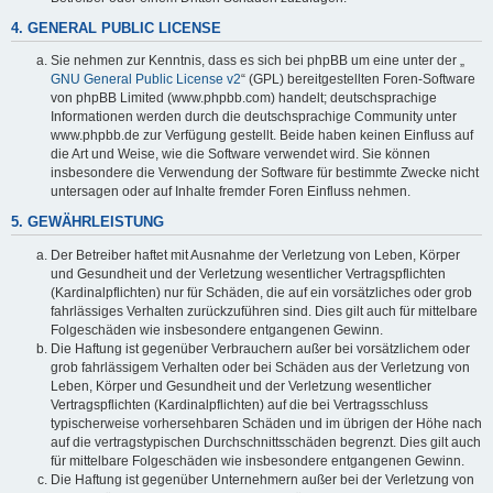
4. GENERAL PUBLIC LICENSE
Sie nehmen zur Kenntnis, dass es sich bei phpBB um eine unter der „
GNU General Public License v2
“ (GPL) bereitgestellten Foren-Software
von phpBB Limited (www.phpbb.com) handelt; deutschsprachige
Informationen werden durch die deutschsprachige Community unter
www.phpbb.de zur Verfügung gestellt. Beide haben keinen Einfluss auf
die Art und Weise, wie die Software verwendet wird. Sie können
insbesondere die Verwendung der Software für bestimmte Zwecke nicht
untersagen oder auf Inhalte fremder Foren Einfluss nehmen.
5. GEWÄHRLEISTUNG
Der Betreiber haftet mit Ausnahme der Verletzung von Leben, Körper
und Gesundheit und der Verletzung wesentlicher Vertragspflichten
(Kardinalpflichten) nur für Schäden, die auf ein vorsätzliches oder grob
fahrlässiges Verhalten zurückzuführen sind. Dies gilt auch für mittelbare
Folgeschäden wie insbesondere entgangenen Gewinn.
Die Haftung ist gegenüber Verbrauchern außer bei vorsätzlichem oder
grob fahrlässigem Verhalten oder bei Schäden aus der Verletzung von
Leben, Körper und Gesundheit und der Verletzung wesentlicher
Vertragspflichten (Kardinalpflichten) auf die bei Vertragsschluss
typischerweise vorhersehbaren Schäden und im übrigen der Höhe nach
auf die vertragstypischen Durchschnittsschäden begrenzt. Dies gilt auch
für mittelbare Folgeschäden wie insbesondere entgangenen Gewinn.
Die Haftung ist gegenüber Unternehmern außer bei der Verletzung von