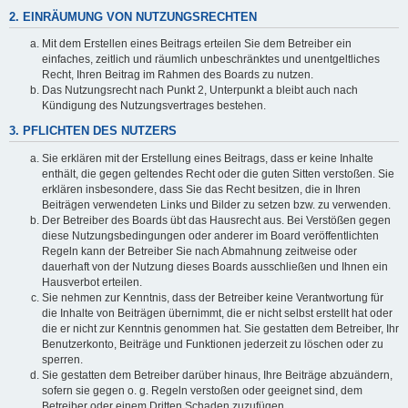
2. EINRÄUMUNG VON NUTZUNGSRECHTEN
Mit dem Erstellen eines Beitrags erteilen Sie dem Betreiber ein
einfaches, zeitlich und räumlich unbeschränktes und unentgeltliches
Recht, Ihren Beitrag im Rahmen des Boards zu nutzen.
Das Nutzungsrecht nach Punkt 2, Unterpunkt a bleibt auch nach
Kündigung des Nutzungsvertrages bestehen.
3. PFLICHTEN DES NUTZERS
Sie erklären mit der Erstellung eines Beitrags, dass er keine Inhalte
enthält, die gegen geltendes Recht oder die guten Sitten verstoßen. Sie
erklären insbesondere, dass Sie das Recht besitzen, die in Ihren
Beiträgen verwendeten Links und Bilder zu setzen bzw. zu verwenden.
Der Betreiber des Boards übt das Hausrecht aus. Bei Verstößen gegen
diese Nutzungsbedingungen oder anderer im Board veröffentlichten
Regeln kann der Betreiber Sie nach Abmahnung zeitweise oder
dauerhaft von der Nutzung dieses Boards ausschließen und Ihnen ein
Hausverbot erteilen.
Sie nehmen zur Kenntnis, dass der Betreiber keine Verantwortung für
die Inhalte von Beiträgen übernimmt, die er nicht selbst erstellt hat oder
die er nicht zur Kenntnis genommen hat. Sie gestatten dem Betreiber, Ihr
Benutzerkonto, Beiträge und Funktionen jederzeit zu löschen oder zu
sperren.
Sie gestatten dem Betreiber darüber hinaus, Ihre Beiträge abzuändern,
sofern sie gegen o. g. Regeln verstoßen oder geeignet sind, dem
Betreiber oder einem Dritten Schaden zuzufügen.