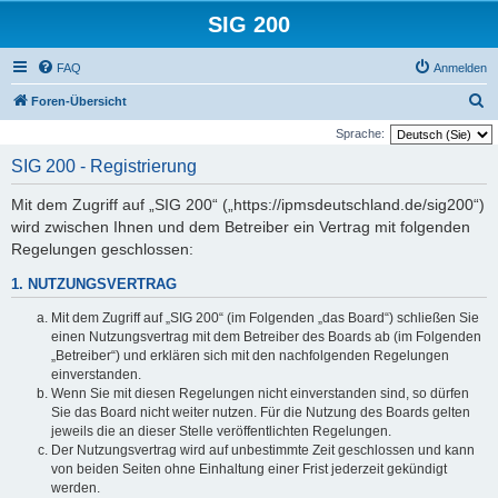
SIG 200
FAQ
Anmelden
S
Foren-Übersicht
u
Sprache:
c
SIG 200 - Registrierung
h
Mit dem Zugriff auf „SIG 200“ („https://ipmsdeutschland.de/sig200“)
e
wird zwischen Ihnen und dem Betreiber ein Vertrag mit folgenden
Regelungen geschlossen:
1. NUTZUNGSVERTRAG
Mit dem Zugriff auf „SIG 200“ (im Folgenden „das Board“) schließen Sie
einen Nutzungsvertrag mit dem Betreiber des Boards ab (im Folgenden
„Betreiber“) und erklären sich mit den nachfolgenden Regelungen
einverstanden.
Wenn Sie mit diesen Regelungen nicht einverstanden sind, so dürfen
Sie das Board nicht weiter nutzen. Für die Nutzung des Boards gelten
jeweils die an dieser Stelle veröffentlichten Regelungen.
Der Nutzungsvertrag wird auf unbestimmte Zeit geschlossen und kann
von beiden Seiten ohne Einhaltung einer Frist jederzeit gekündigt
werden.