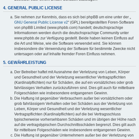
4. GENERAL PUBLIC LICENSE
Sie nehmen zur Kenntnis, dass es sich bei phpBB um eine unter der „
GNU General Public License v2
“ (GPL) bereitgestellten Foren-Software
von phpBB Limited (www.phpbb.com) handelt; deutschsprachige
Informationen werden durch die deutschsprachige Community unter
www.phpbb.de zur Verfügung gestellt. Beide haben keinen Einfluss auf
die Art und Weise, wie die Software verwendet wird. Sie können
insbesondere die Verwendung der Software für bestimmte Zwecke nicht
untersagen oder auf Inhalte fremder Foren Einfluss nehmen.
5. GEWÄHRLEISTUNG
Der Betreiber haftet mit Ausnahme der Verletzung von Leben, Körper
und Gesundheit und der Verletzung wesentlicher Vertragspflichten
(Kardinalpflichten) nur für Schäden, die auf ein vorsätzliches oder grob
fahrlässiges Verhalten zurückzuführen sind. Dies gilt auch für mittelbare
Folgeschäden wie insbesondere entgangenen Gewinn.
Die Haftung ist gegenüber Verbrauchern außer bei vorsätzlichem oder
grob fahrlässigem Verhalten oder bei Schäden aus der Verletzung von
Leben, Körper und Gesundheit und der Verletzung wesentlicher
Vertragspflichten (Kardinalpflichten) auf die bei Vertragsschluss
typischerweise vorhersehbaren Schäden und im übrigen der Höhe nach
auf die vertragstypischen Durchschnittsschäden begrenzt. Dies gilt auch
für mittelbare Folgeschäden wie insbesondere entgangenen Gewinn.
Die Haftung ist gegenüber Unternehmern außer bei der Verletzung von