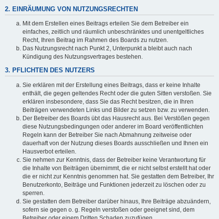
2. EINRÄUMUNG VON NUTZUNGSRECHTEN
Mit dem Erstellen eines Beitrags erteilen Sie dem Betreiber ein
einfaches, zeitlich und räumlich unbeschränktes und unentgeltliches
Recht, Ihren Beitrag im Rahmen des Boards zu nutzen.
Das Nutzungsrecht nach Punkt 2, Unterpunkt a bleibt auch nach
Kündigung des Nutzungsvertrages bestehen.
3. PFLICHTEN DES NUTZERS
Sie erklären mit der Erstellung eines Beitrags, dass er keine Inhalte
enthält, die gegen geltendes Recht oder die guten Sitten verstoßen. Sie
erklären insbesondere, dass Sie das Recht besitzen, die in Ihren
Beiträgen verwendeten Links und Bilder zu setzen bzw. zu verwenden.
Der Betreiber des Boards übt das Hausrecht aus. Bei Verstößen gegen
diese Nutzungsbedingungen oder anderer im Board veröffentlichten
Regeln kann der Betreiber Sie nach Abmahnung zeitweise oder
dauerhaft von der Nutzung dieses Boards ausschließen und Ihnen ein
Hausverbot erteilen.
Sie nehmen zur Kenntnis, dass der Betreiber keine Verantwortung für
die Inhalte von Beiträgen übernimmt, die er nicht selbst erstellt hat oder
die er nicht zur Kenntnis genommen hat. Sie gestatten dem Betreiber, Ihr
Benutzerkonto, Beiträge und Funktionen jederzeit zu löschen oder zu
sperren.
Sie gestatten dem Betreiber darüber hinaus, Ihre Beiträge abzuändern,
sofern sie gegen o. g. Regeln verstoßen oder geeignet sind, dem
Betreiber oder einem Dritten Schaden zuzufügen.