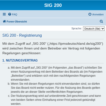
SIG 200
FAQ
Anmelden
S
Foren-Übersicht
u
Sprache:
c
SIG 200 - Registrierung
h
Mit dem Zugriff auf „SIG 200“ („https://ipmsdeutschland.de/sig200“)
e
wird zwischen Ihnen und dem Betreiber ein Vertrag mit folgenden
Regelungen geschlossen:
1. NUTZUNGSVERTRAG
Mit dem Zugriff auf „SIG 200“ (im Folgenden „das Board“) schließen Sie
einen Nutzungsvertrag mit dem Betreiber des Boards ab (im Folgenden
„Betreiber“) und erklären sich mit den nachfolgenden Regelungen
einverstanden.
Wenn Sie mit diesen Regelungen nicht einverstanden sind, so dürfen
Sie das Board nicht weiter nutzen. Für die Nutzung des Boards gelten
jeweils die an dieser Stelle veröffentlichten Regelungen.
Der Nutzungsvertrag wird auf unbestimmte Zeit geschlossen und kann
von beiden Seiten ohne Einhaltung einer Frist jederzeit gekündigt
werden.