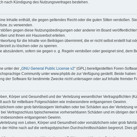
auch nach Kündigung des Nutzungsvertrages bestehen.
keine Inhalte enthält, die gegen geltendes Recht oder die guten Sitten verstoßen. Si
n bzw. zu verwenden.
erstößen gegen diese Nutzungsbedingungen oder anderer im Board veröffentlicht
ßen und Ihnen ein Hausverbot erteilen.
wortung für die Inhalte von Beiträgen übernimmt, die er nicht selbst erstellt hat 
derzeit zu löschen oder zu sperren.
äge abzuändern, sofern sie gegen o. g. Regeln verstoßen oder geeignet sind, dem 
e unter der „
GNU General Public License v2
“ (GPL) bereitgestellten Foren-Soft
chsprachige Community unter www.phpbb.de zur Verfügung gestellt. Beide haben ke
g der Software für bestimmte Zwecke nicht untersagen oder auf Inhalte fremder F
ben, Körper und Gesundheit und der Verletzung wesentlicher Vertragspflichten (Kard
gilt auch für mittelbare Folgeschäden wie insbesondere entgangenen Gewinn.
ätzlichem oder grob fahrlässigem Verhalten oder bei Schäden aus der Verletzung 
 die bei Vertragsschluss typischerweise vorhersehbaren Schäden und im übrigen de
wie insbesondere entgangenen Gewinn.
erletzung von Leben, Körper und Gesundheit oder vorsätzlichem oder grob fahrläs
der Höhe nach auf die vertragstypischen Durchschnittsschäden begrenzt. Dies gi