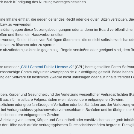
auch nach Kündigung des Nutzungsvertrages bestehen.
keine Inhalte enthält, die gegen geltendes Recht oder die guten Sitten verstoßen. Si
n bzw. zu verwenden.
erstößen gegen diese Nutzungsbedingungen oder anderer im Board veröffentlicht
ßen und Ihnen ein Hausverbot erteilen.
wortung für die Inhalte von Beiträgen übernimmt, die er nicht selbst erstellt hat 
derzeit zu löschen oder zu sperren.
äge abzuändern, sofern sie gegen o. g. Regeln verstoßen oder geeignet sind, dem 
e unter der „
GNU General Public License v2
“ (GPL) bereitgestellten Foren-Soft
chsprachige Community unter www.phpbb.de zur Verfügung gestellt. Beide haben ke
g der Software für bestimmte Zwecke nicht untersagen oder auf Inhalte fremder F
ben, Körper und Gesundheit und der Verletzung wesentlicher Vertragspflichten (Kard
gilt auch für mittelbare Folgeschäden wie insbesondere entgangenen Gewinn.
ätzlichem oder grob fahrlässigem Verhalten oder bei Schäden aus der Verletzung 
 die bei Vertragsschluss typischerweise vorhersehbaren Schäden und im übrigen de
wie insbesondere entgangenen Gewinn.
erletzung von Leben, Körper und Gesundheit oder vorsätzlichem oder grob fahrläs
der Höhe nach auf die vertragstypischen Durchschnittsschäden begrenzt. Dies gi