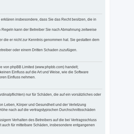
e erklären insbesondere, dass Sie das Recht besitzen, die in
en Regeln kann der Betreiber Sie nach Abmahnung zeitweise
oder die er nicht zur Kenntnis genommen hat. Sie gestatten dem
Betreiber oder einem Dritten Schaden zuzufügen.
ware von phpBB Limited (www.phpbb.com) handelt;
inen Einfluss auf die Art und Weise, wie die Software
oren Einfluss nehmen.
inalpflichten) nur für Schäden, die auf ein vorsätzliches oder
von Leben, Körper und Gesundheit und der Verletzung
r Höhe nach auf die vertragstypischen Durchschnittsschäden
sigem Verhalten des Betreibers auf die bei Vertragsschluss
lt auch für mittelbare Schäden, insbesondere entgangenen