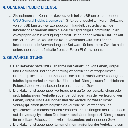
4. GENERAL PUBLIC LICENSE
Sie nehmen zur Kenntnis, dass es sich bei phpBB um eine unter der „
GNU General Public License v2
“ (GPL) bereitgestellten Foren-Software
von phpBB Limited (www.phpbb.com) handelt; deutschsprachige
Informationen werden durch die deutschsprachige Community unter
www.phpbb.de zur Verfügung gestellt. Beide haben keinen Einfluss auf
die Art und Weise, wie die Software verwendet wird. Sie können
insbesondere die Verwendung der Software für bestimmte Zwecke nicht
untersagen oder auf Inhalte fremder Foren Einfluss nehmen.
5. GEWÄHRLEISTUNG
Der Betreiber haftet mit Ausnahme der Verletzung von Leben, Körper
und Gesundheit und der Verletzung wesentlicher Vertragspflichten
(Kardinalpflichten) nur für Schäden, die auf ein vorsätzliches oder grob
fahrlässiges Verhalten zurückzuführen sind. Dies gilt auch für mittelbare
Folgeschäden wie insbesondere entgangenen Gewinn.
Die Haftung ist gegenüber Verbrauchern außer bei vorsätzlichem oder
grob fahrlässigem Verhalten oder bei Schäden aus der Verletzung von
Leben, Körper und Gesundheit und der Verletzung wesentlicher
Vertragspflichten (Kardinalpflichten) auf die bei Vertragsschluss
typischerweise vorhersehbaren Schäden und im übrigen der Höhe nach
auf die vertragstypischen Durchschnittsschäden begrenzt. Dies gilt auch
für mittelbare Folgeschäden wie insbesondere entgangenen Gewinn.
Die Haftung ist gegenüber Unternehmern außer bei der Verletzung von