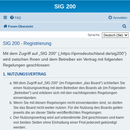
SIG 200
FAQ
Anmelden
S
Foren-Übersicht
u
Sprache:
c
SIG 200 - Registrierung
h
Mit dem Zugriff auf „SIG 200“ („https://ipmsdeutschland.de/sig200“)
e
wird zwischen Ihnen und dem Betreiber ein Vertrag mit folgenden
Regelungen geschlossen:
1. NUTZUNGSVERTRAG
Mit dem Zugriff auf „SIG 200“ (im Folgenden „das Board“) schließen Sie
einen Nutzungsvertrag mit dem Betreiber des Boards ab (im Folgenden
„Betreiber“) und erklären sich mit den nachfolgenden Regelungen
einverstanden.
Wenn Sie mit diesen Regelungen nicht einverstanden sind, so dürfen
Sie das Board nicht weiter nutzen. Für die Nutzung des Boards gelten
jeweils die an dieser Stelle veröffentlichten Regelungen.
Der Nutzungsvertrag wird auf unbestimmte Zeit geschlossen und kann
von beiden Seiten ohne Einhaltung einer Frist jederzeit gekündigt
werden.