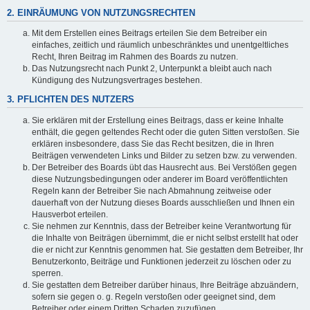
2. EINRÄUMUNG VON NUTZUNGSRECHTEN
Mit dem Erstellen eines Beitrags erteilen Sie dem Betreiber ein
einfaches, zeitlich und räumlich unbeschränktes und unentgeltliches
Recht, Ihren Beitrag im Rahmen des Boards zu nutzen.
Das Nutzungsrecht nach Punkt 2, Unterpunkt a bleibt auch nach
Kündigung des Nutzungsvertrages bestehen.
3. PFLICHTEN DES NUTZERS
Sie erklären mit der Erstellung eines Beitrags, dass er keine Inhalte
enthält, die gegen geltendes Recht oder die guten Sitten verstoßen. Sie
erklären insbesondere, dass Sie das Recht besitzen, die in Ihren
Beiträgen verwendeten Links und Bilder zu setzen bzw. zu verwenden.
Der Betreiber des Boards übt das Hausrecht aus. Bei Verstößen gegen
diese Nutzungsbedingungen oder anderer im Board veröffentlichten
Regeln kann der Betreiber Sie nach Abmahnung zeitweise oder
dauerhaft von der Nutzung dieses Boards ausschließen und Ihnen ein
Hausverbot erteilen.
Sie nehmen zur Kenntnis, dass der Betreiber keine Verantwortung für
die Inhalte von Beiträgen übernimmt, die er nicht selbst erstellt hat oder
die er nicht zur Kenntnis genommen hat. Sie gestatten dem Betreiber, Ihr
Benutzerkonto, Beiträge und Funktionen jederzeit zu löschen oder zu
sperren.
Sie gestatten dem Betreiber darüber hinaus, Ihre Beiträge abzuändern,
sofern sie gegen o. g. Regeln verstoßen oder geeignet sind, dem
Betreiber oder einem Dritten Schaden zuzufügen.