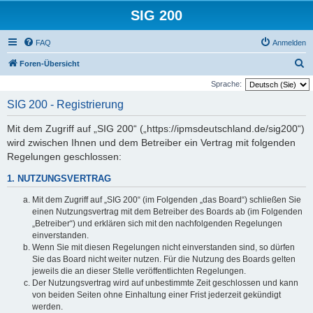
SIG 200
FAQ
Anmelden
S
Foren-Übersicht
u
Sprache:
c
SIG 200 - Registrierung
h
Mit dem Zugriff auf „SIG 200“ („https://ipmsdeutschland.de/sig200“)
e
wird zwischen Ihnen und dem Betreiber ein Vertrag mit folgenden
Regelungen geschlossen:
1. NUTZUNGSVERTRAG
Mit dem Zugriff auf „SIG 200“ (im Folgenden „das Board“) schließen Sie
einen Nutzungsvertrag mit dem Betreiber des Boards ab (im Folgenden
„Betreiber“) und erklären sich mit den nachfolgenden Regelungen
einverstanden.
Wenn Sie mit diesen Regelungen nicht einverstanden sind, so dürfen
Sie das Board nicht weiter nutzen. Für die Nutzung des Boards gelten
jeweils die an dieser Stelle veröffentlichten Regelungen.
Der Nutzungsvertrag wird auf unbestimmte Zeit geschlossen und kann
von beiden Seiten ohne Einhaltung einer Frist jederzeit gekündigt
werden.