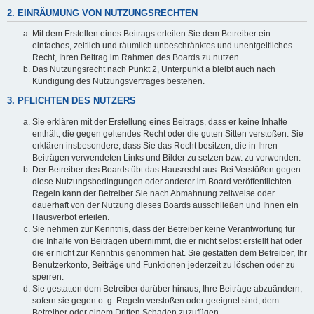
2. EINRÄUMUNG VON NUTZUNGSRECHTEN
Mit dem Erstellen eines Beitrags erteilen Sie dem Betreiber ein
einfaches, zeitlich und räumlich unbeschränktes und unentgeltliches
Recht, Ihren Beitrag im Rahmen des Boards zu nutzen.
Das Nutzungsrecht nach Punkt 2, Unterpunkt a bleibt auch nach
Kündigung des Nutzungsvertrages bestehen.
3. PFLICHTEN DES NUTZERS
Sie erklären mit der Erstellung eines Beitrags, dass er keine Inhalte
enthält, die gegen geltendes Recht oder die guten Sitten verstoßen. Sie
erklären insbesondere, dass Sie das Recht besitzen, die in Ihren
Beiträgen verwendeten Links und Bilder zu setzen bzw. zu verwenden.
Der Betreiber des Boards übt das Hausrecht aus. Bei Verstößen gegen
diese Nutzungsbedingungen oder anderer im Board veröffentlichten
Regeln kann der Betreiber Sie nach Abmahnung zeitweise oder
dauerhaft von der Nutzung dieses Boards ausschließen und Ihnen ein
Hausverbot erteilen.
Sie nehmen zur Kenntnis, dass der Betreiber keine Verantwortung für
die Inhalte von Beiträgen übernimmt, die er nicht selbst erstellt hat oder
die er nicht zur Kenntnis genommen hat. Sie gestatten dem Betreiber, Ihr
Benutzerkonto, Beiträge und Funktionen jederzeit zu löschen oder zu
sperren.
Sie gestatten dem Betreiber darüber hinaus, Ihre Beiträge abzuändern,
sofern sie gegen o. g. Regeln verstoßen oder geeignet sind, dem
Betreiber oder einem Dritten Schaden zuzufügen.