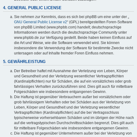
4. GENERAL PUBLIC LICENSE
Sie nehmen zur Kenntnis, dass es sich bei phpBB um eine unter der „
GNU General Public License v2
“ (GPL) bereitgestellten Foren-Software
von phpBB Limited (www.phpbb.com) handelt; deutschsprachige
Informationen werden durch die deutschsprachige Community unter
www.phpbb.de zur Verfügung gestellt. Beide haben keinen Einfluss auf
die Art und Weise, wie die Software verwendet wird. Sie können
insbesondere die Verwendung der Software für bestimmte Zwecke nicht
untersagen oder auf Inhalte fremder Foren Einfluss nehmen.
5. GEWÄHRLEISTUNG
Der Betreiber haftet mit Ausnahme der Verletzung von Leben, Körper
und Gesundheit und der Verletzung wesentlicher Vertragspflichten
(Kardinalpflichten) nur für Schäden, die auf ein vorsätzliches oder grob
fahrlässiges Verhalten zurückzuführen sind. Dies gilt auch für mittelbare
Folgeschäden wie insbesondere entgangenen Gewinn.
Die Haftung ist gegenüber Verbrauchern außer bei vorsätzlichem oder
grob fahrlässigem Verhalten oder bei Schäden aus der Verletzung von
Leben, Körper und Gesundheit und der Verletzung wesentlicher
Vertragspflichten (Kardinalpflichten) auf die bei Vertragsschluss
typischerweise vorhersehbaren Schäden und im übrigen der Höhe nach
auf die vertragstypischen Durchschnittsschäden begrenzt. Dies gilt auch
für mittelbare Folgeschäden wie insbesondere entgangenen Gewinn.
Die Haftung ist gegenüber Unternehmern außer bei der Verletzung von