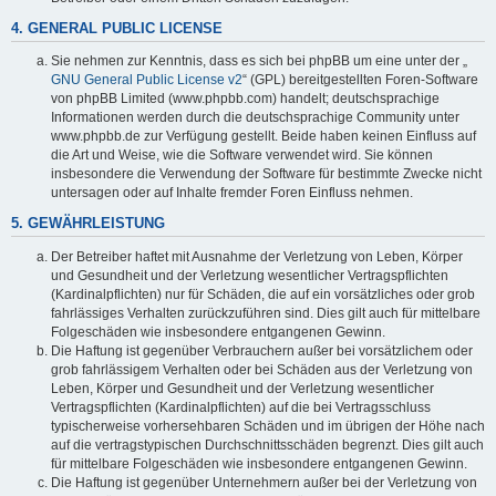
4. GENERAL PUBLIC LICENSE
Sie nehmen zur Kenntnis, dass es sich bei phpBB um eine unter der „
GNU General Public License v2
“ (GPL) bereitgestellten Foren-Software
von phpBB Limited (www.phpbb.com) handelt; deutschsprachige
Informationen werden durch die deutschsprachige Community unter
www.phpbb.de zur Verfügung gestellt. Beide haben keinen Einfluss auf
die Art und Weise, wie die Software verwendet wird. Sie können
insbesondere die Verwendung der Software für bestimmte Zwecke nicht
untersagen oder auf Inhalte fremder Foren Einfluss nehmen.
5. GEWÄHRLEISTUNG
Der Betreiber haftet mit Ausnahme der Verletzung von Leben, Körper
und Gesundheit und der Verletzung wesentlicher Vertragspflichten
(Kardinalpflichten) nur für Schäden, die auf ein vorsätzliches oder grob
fahrlässiges Verhalten zurückzuführen sind. Dies gilt auch für mittelbare
Folgeschäden wie insbesondere entgangenen Gewinn.
Die Haftung ist gegenüber Verbrauchern außer bei vorsätzlichem oder
grob fahrlässigem Verhalten oder bei Schäden aus der Verletzung von
Leben, Körper und Gesundheit und der Verletzung wesentlicher
Vertragspflichten (Kardinalpflichten) auf die bei Vertragsschluss
typischerweise vorhersehbaren Schäden und im übrigen der Höhe nach
auf die vertragstypischen Durchschnittsschäden begrenzt. Dies gilt auch
für mittelbare Folgeschäden wie insbesondere entgangenen Gewinn.
Die Haftung ist gegenüber Unternehmern außer bei der Verletzung von