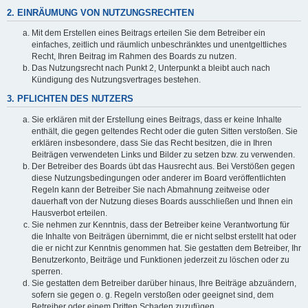
2. EINRÄUMUNG VON NUTZUNGSRECHTEN
Mit dem Erstellen eines Beitrags erteilen Sie dem Betreiber ein
einfaches, zeitlich und räumlich unbeschränktes und unentgeltliches
Recht, Ihren Beitrag im Rahmen des Boards zu nutzen.
Das Nutzungsrecht nach Punkt 2, Unterpunkt a bleibt auch nach
Kündigung des Nutzungsvertrages bestehen.
3. PFLICHTEN DES NUTZERS
Sie erklären mit der Erstellung eines Beitrags, dass er keine Inhalte
enthält, die gegen geltendes Recht oder die guten Sitten verstoßen. Sie
erklären insbesondere, dass Sie das Recht besitzen, die in Ihren
Beiträgen verwendeten Links und Bilder zu setzen bzw. zu verwenden.
Der Betreiber des Boards übt das Hausrecht aus. Bei Verstößen gegen
diese Nutzungsbedingungen oder anderer im Board veröffentlichten
Regeln kann der Betreiber Sie nach Abmahnung zeitweise oder
dauerhaft von der Nutzung dieses Boards ausschließen und Ihnen ein
Hausverbot erteilen.
Sie nehmen zur Kenntnis, dass der Betreiber keine Verantwortung für
die Inhalte von Beiträgen übernimmt, die er nicht selbst erstellt hat oder
die er nicht zur Kenntnis genommen hat. Sie gestatten dem Betreiber, Ihr
Benutzerkonto, Beiträge und Funktionen jederzeit zu löschen oder zu
sperren.
Sie gestatten dem Betreiber darüber hinaus, Ihre Beiträge abzuändern,
sofern sie gegen o. g. Regeln verstoßen oder geeignet sind, dem
Betreiber oder einem Dritten Schaden zuzufügen.