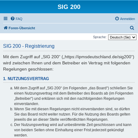
SIG 200
FAQ
Anmelden
S
Foren-Übersicht
u
Sprache:
c
SIG 200 - Registrierung
h
Mit dem Zugriff auf „SIG 200“ („https://ipmsdeutschland.de/sig200“)
e
wird zwischen Ihnen und dem Betreiber ein Vertrag mit folgenden
Regelungen geschlossen:
1. NUTZUNGSVERTRAG
Mit dem Zugriff auf „SIG 200“ (im Folgenden „das Board“) schließen Sie
einen Nutzungsvertrag mit dem Betreiber des Boards ab (im Folgenden
„Betreiber“) und erklären sich mit den nachfolgenden Regelungen
einverstanden.
Wenn Sie mit diesen Regelungen nicht einverstanden sind, so dürfen
Sie das Board nicht weiter nutzen. Für die Nutzung des Boards gelten
jeweils die an dieser Stelle veröffentlichten Regelungen.
Der Nutzungsvertrag wird auf unbestimmte Zeit geschlossen und kann
von beiden Seiten ohne Einhaltung einer Frist jederzeit gekündigt
werden.