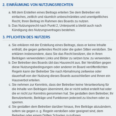
2. EINRÄUMUNG VON NUTZUNGSRECHTEN
Mit dem Erstellen eines Beitrags erteilen Sie dem Betreiber ein
einfaches, zeitlich und räumlich unbeschränktes und unentgeltliches
Recht, Ihren Beitrag im Rahmen des Boards zu nutzen.
Das Nutzungsrecht nach Punkt 2, Unterpunkt a bleibt auch nach
Kündigung des Nutzungsvertrages bestehen.
3. PFLICHTEN DES NUTZERS
Sie erklären mit der Erstellung eines Beitrags, dass er keine Inhalte
enthält, die gegen geltendes Recht oder die guten Sitten verstoßen. Sie
erklären insbesondere, dass Sie das Recht besitzen, die in Ihren
Beiträgen verwendeten Links und Bilder zu setzen bzw. zu verwenden.
Der Betreiber des Boards übt das Hausrecht aus. Bei Verstößen gegen
diese Nutzungsbedingungen oder anderer im Board veröffentlichten
Regeln kann der Betreiber Sie nach Abmahnung zeitweise oder
dauerhaft von der Nutzung dieses Boards ausschließen und Ihnen ein
Hausverbot erteilen.
Sie nehmen zur Kenntnis, dass der Betreiber keine Verantwortung für
die Inhalte von Beiträgen übernimmt, die er nicht selbst erstellt hat oder
die er nicht zur Kenntnis genommen hat. Sie gestatten dem Betreiber, Ihr
Benutzerkonto, Beiträge und Funktionen jederzeit zu löschen oder zu
sperren.
Sie gestatten dem Betreiber darüber hinaus, Ihre Beiträge abzuändern,
sofern sie gegen o. g. Regeln verstoßen oder geeignet sind, dem
Betreiber oder einem Dritten Schaden zuzufügen.