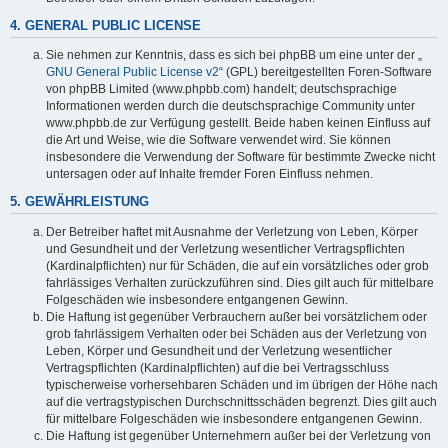
4. GENERAL PUBLIC LICENSE
Sie nehmen zur Kenntnis, dass es sich bei phpBB um eine unter der „
GNU General Public License v2
“ (GPL) bereitgestellten Foren-Software
von phpBB Limited (www.phpbb.com) handelt; deutschsprachige
Informationen werden durch die deutschsprachige Community unter
www.phpbb.de zur Verfügung gestellt. Beide haben keinen Einfluss auf
die Art und Weise, wie die Software verwendet wird. Sie können
insbesondere die Verwendung der Software für bestimmte Zwecke nicht
untersagen oder auf Inhalte fremder Foren Einfluss nehmen.
5. GEWÄHRLEISTUNG
Der Betreiber haftet mit Ausnahme der Verletzung von Leben, Körper
und Gesundheit und der Verletzung wesentlicher Vertragspflichten
(Kardinalpflichten) nur für Schäden, die auf ein vorsätzliches oder grob
fahrlässiges Verhalten zurückzuführen sind. Dies gilt auch für mittelbare
Folgeschäden wie insbesondere entgangenen Gewinn.
Die Haftung ist gegenüber Verbrauchern außer bei vorsätzlichem oder
grob fahrlässigem Verhalten oder bei Schäden aus der Verletzung von
Leben, Körper und Gesundheit und der Verletzung wesentlicher
Vertragspflichten (Kardinalpflichten) auf die bei Vertragsschluss
typischerweise vorhersehbaren Schäden und im übrigen der Höhe nach
auf die vertragstypischen Durchschnittsschäden begrenzt. Dies gilt auch
für mittelbare Folgeschäden wie insbesondere entgangenen Gewinn.
Die Haftung ist gegenüber Unternehmern außer bei der Verletzung von