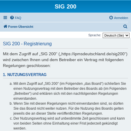
SIG 200
FAQ
Anmelden
S
Foren-Übersicht
u
Sprache:
c
SIG 200 - Registrierung
h
Mit dem Zugriff auf „SIG 200“ („https://ipmsdeutschland.de/sig200“)
e
wird zwischen Ihnen und dem Betreiber ein Vertrag mit folgenden
Regelungen geschlossen:
1. NUTZUNGSVERTRAG
Mit dem Zugriff auf „SIG 200“ (im Folgenden „das Board“) schließen Sie
einen Nutzungsvertrag mit dem Betreiber des Boards ab (im Folgenden
„Betreiber“) und erklären sich mit den nachfolgenden Regelungen
einverstanden.
Wenn Sie mit diesen Regelungen nicht einverstanden sind, so dürfen
Sie das Board nicht weiter nutzen. Für die Nutzung des Boards gelten
jeweils die an dieser Stelle veröffentlichten Regelungen.
Der Nutzungsvertrag wird auf unbestimmte Zeit geschlossen und kann
von beiden Seiten ohne Einhaltung einer Frist jederzeit gekündigt
werden.