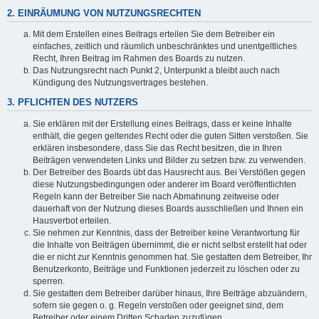
2. EINRÄUMUNG VON NUTZUNGSRECHTEN
Mit dem Erstellen eines Beitrags erteilen Sie dem Betreiber ein
einfaches, zeitlich und räumlich unbeschränktes und unentgeltliches
Recht, Ihren Beitrag im Rahmen des Boards zu nutzen.
Das Nutzungsrecht nach Punkt 2, Unterpunkt a bleibt auch nach
Kündigung des Nutzungsvertrages bestehen.
3. PFLICHTEN DES NUTZERS
Sie erklären mit der Erstellung eines Beitrags, dass er keine Inhalte
enthält, die gegen geltendes Recht oder die guten Sitten verstoßen. Sie
erklären insbesondere, dass Sie das Recht besitzen, die in Ihren
Beiträgen verwendeten Links und Bilder zu setzen bzw. zu verwenden.
Der Betreiber des Boards übt das Hausrecht aus. Bei Verstößen gegen
diese Nutzungsbedingungen oder anderer im Board veröffentlichten
Regeln kann der Betreiber Sie nach Abmahnung zeitweise oder
dauerhaft von der Nutzung dieses Boards ausschließen und Ihnen ein
Hausverbot erteilen.
Sie nehmen zur Kenntnis, dass der Betreiber keine Verantwortung für
die Inhalte von Beiträgen übernimmt, die er nicht selbst erstellt hat oder
die er nicht zur Kenntnis genommen hat. Sie gestatten dem Betreiber, Ihr
Benutzerkonto, Beiträge und Funktionen jederzeit zu löschen oder zu
sperren.
Sie gestatten dem Betreiber darüber hinaus, Ihre Beiträge abzuändern,
sofern sie gegen o. g. Regeln verstoßen oder geeignet sind, dem
Betreiber oder einem Dritten Schaden zuzufügen.