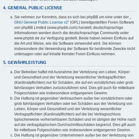
4. GENERAL PUBLIC LICENSE
Sie nehmen zur Kenntnis, dass es sich bei phpBB um eine unter der „
GNU General Public License v2
“ (GPL) bereitgestellten Foren-Software
von phpBB Limited (www.phpbb.com) handelt; deutschsprachige
Informationen werden durch die deutschsprachige Community unter
www.phpbb.de zur Verfügung gestellt. Beide haben keinen Einfluss auf
die Art und Weise, wie die Software verwendet wird. Sie können
insbesondere die Verwendung der Software für bestimmte Zwecke nicht
untersagen oder auf Inhalte fremder Foren Einfluss nehmen.
5. GEWÄHRLEISTUNG
Der Betreiber haftet mit Ausnahme der Verletzung von Leben, Körper
und Gesundheit und der Verletzung wesentlicher Vertragspflichten
(Kardinalpflichten) nur für Schäden, die auf ein vorsätzliches oder grob
fahrlässiges Verhalten zurückzuführen sind. Dies gilt auch für mittelbare
Folgeschäden wie insbesondere entgangenen Gewinn.
Die Haftung ist gegenüber Verbrauchern außer bei vorsätzlichem oder
grob fahrlässigem Verhalten oder bei Schäden aus der Verletzung von
Leben, Körper und Gesundheit und der Verletzung wesentlicher
Vertragspflichten (Kardinalpflichten) auf die bei Vertragsschluss
typischerweise vorhersehbaren Schäden und im übrigen der Höhe nach
auf die vertragstypischen Durchschnittsschäden begrenzt. Dies gilt auch
für mittelbare Folgeschäden wie insbesondere entgangenen Gewinn.
Die Haftung ist gegenüber Unternehmern außer bei der Verletzung von