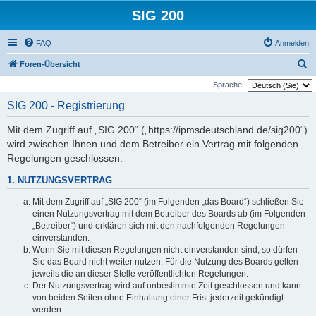
SIG 200
FAQ
Anmelden
S
Foren-Übersicht
u
Sprache:
c
SIG 200 - Registrierung
h
Mit dem Zugriff auf „SIG 200“ („https://ipmsdeutschland.de/sig200“)
e
wird zwischen Ihnen und dem Betreiber ein Vertrag mit folgenden
Regelungen geschlossen:
1. NUTZUNGSVERTRAG
Mit dem Zugriff auf „SIG 200“ (im Folgenden „das Board“) schließen Sie
einen Nutzungsvertrag mit dem Betreiber des Boards ab (im Folgenden
„Betreiber“) und erklären sich mit den nachfolgenden Regelungen
einverstanden.
Wenn Sie mit diesen Regelungen nicht einverstanden sind, so dürfen
Sie das Board nicht weiter nutzen. Für die Nutzung des Boards gelten
jeweils die an dieser Stelle veröffentlichten Regelungen.
Der Nutzungsvertrag wird auf unbestimmte Zeit geschlossen und kann
von beiden Seiten ohne Einhaltung einer Frist jederzeit gekündigt
werden.