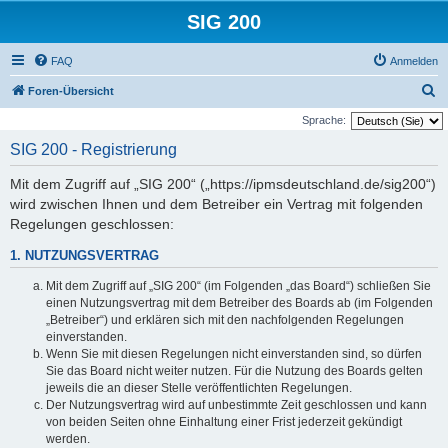
SIG 200
FAQ
Anmelden
S
Foren-Übersicht
u
Sprache:
c
SIG 200 - Registrierung
h
Mit dem Zugriff auf „SIG 200“ („https://ipmsdeutschland.de/sig200“)
e
wird zwischen Ihnen und dem Betreiber ein Vertrag mit folgenden
Regelungen geschlossen:
1. NUTZUNGSVERTRAG
Mit dem Zugriff auf „SIG 200“ (im Folgenden „das Board“) schließen Sie
einen Nutzungsvertrag mit dem Betreiber des Boards ab (im Folgenden
„Betreiber“) und erklären sich mit den nachfolgenden Regelungen
einverstanden.
Wenn Sie mit diesen Regelungen nicht einverstanden sind, so dürfen
Sie das Board nicht weiter nutzen. Für die Nutzung des Boards gelten
jeweils die an dieser Stelle veröffentlichten Regelungen.
Der Nutzungsvertrag wird auf unbestimmte Zeit geschlossen und kann
von beiden Seiten ohne Einhaltung einer Frist jederzeit gekündigt
werden.