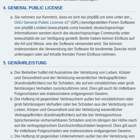
4. GENERAL PUBLIC LICENSE
Sie nehmen zur Kenntnis, dass es sich bei phpBB um eine unter der „
GNU General Public License v2
“ (GPL) bereitgestellten Foren-Software
von phpBB Limited (www.phpbb.com) handelt; deutschsprachige
Informationen werden durch die deutschsprachige Community unter
www.phpbb.de zur Verfügung gestellt. Beide haben keinen Einfluss auf
die Art und Weise, wie die Software verwendet wird. Sie können
insbesondere die Verwendung der Software für bestimmte Zwecke nicht
untersagen oder auf Inhalte fremder Foren Einfluss nehmen.
5. GEWÄHRLEISTUNG
Der Betreiber haftet mit Ausnahme der Verletzung von Leben, Körper
und Gesundheit und der Verletzung wesentlicher Vertragspflichten
(Kardinalpflichten) nur für Schäden, die auf ein vorsätzliches oder grob
fahrlässiges Verhalten zurückzuführen sind. Dies gilt auch für mittelbare
Folgeschäden wie insbesondere entgangenen Gewinn.
Die Haftung ist gegenüber Verbrauchern außer bei vorsätzlichem oder
grob fahrlässigem Verhalten oder bei Schäden aus der Verletzung von
Leben, Körper und Gesundheit und der Verletzung wesentlicher
Vertragspflichten (Kardinalpflichten) auf die bei Vertragsschluss
typischerweise vorhersehbaren Schäden und im übrigen der Höhe nach
auf die vertragstypischen Durchschnittsschäden begrenzt. Dies gilt auch
für mittelbare Folgeschäden wie insbesondere entgangenen Gewinn.
Die Haftung ist gegenüber Unternehmern außer bei der Verletzung von