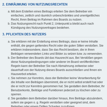
2. EINRÄUMUNG VON NUTZUNGSRECHTEN
Mit dem Erstellen eines Beitrags erteilen Sie dem Betreiber ein
einfaches, zeitlich und räumlich unbeschränktes und unentgeltliches
Recht, Ihren Beitrag im Rahmen des Boards zu nutzen.
Das Nutzungsrecht nach Punkt 2, Unterpunkt a bleibt auch nach
Kündigung des Nutzungsvertrages bestehen.
3. PFLICHTEN DES NUTZERS
Sie erklären mit der Erstellung eines Beitrags, dass er keine Inhalte
enthält, die gegen geltendes Recht oder die guten Sitten verstoßen. Sie
erklären insbesondere, dass Sie das Recht besitzen, die in Ihren
Beiträgen verwendeten Links und Bilder zu setzen bzw. zu verwenden.
Der Betreiber des Boards übt das Hausrecht aus. Bei Verstößen gegen
diese Nutzungsbedingungen oder anderer im Board veröffentlichten
Regeln kann der Betreiber Sie nach Abmahnung zeitweise oder
dauerhaft von der Nutzung dieses Boards ausschließen und Ihnen ein
Hausverbot erteilen.
Sie nehmen zur Kenntnis, dass der Betreiber keine Verantwortung für
die Inhalte von Beiträgen übernimmt, die er nicht selbst erstellt hat oder
die er nicht zur Kenntnis genommen hat. Sie gestatten dem Betreiber, Ihr
Benutzerkonto, Beiträge und Funktionen jederzeit zu löschen oder zu
sperren.
Sie gestatten dem Betreiber darüber hinaus, Ihre Beiträge abzuändern,
sofern sie gegen o. g. Regeln verstoßen oder geeignet sind, dem
Betreiber oder einem Dritten Schaden zuzufügen.