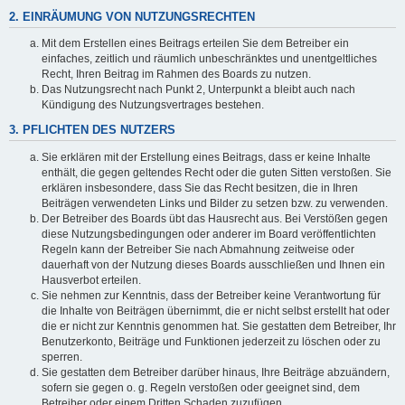
2. EINRÄUMUNG VON NUTZUNGSRECHTEN
Mit dem Erstellen eines Beitrags erteilen Sie dem Betreiber ein
einfaches, zeitlich und räumlich unbeschränktes und unentgeltliches
Recht, Ihren Beitrag im Rahmen des Boards zu nutzen.
Das Nutzungsrecht nach Punkt 2, Unterpunkt a bleibt auch nach
Kündigung des Nutzungsvertrages bestehen.
3. PFLICHTEN DES NUTZERS
Sie erklären mit der Erstellung eines Beitrags, dass er keine Inhalte
enthält, die gegen geltendes Recht oder die guten Sitten verstoßen. Sie
erklären insbesondere, dass Sie das Recht besitzen, die in Ihren
Beiträgen verwendeten Links und Bilder zu setzen bzw. zu verwenden.
Der Betreiber des Boards übt das Hausrecht aus. Bei Verstößen gegen
diese Nutzungsbedingungen oder anderer im Board veröffentlichten
Regeln kann der Betreiber Sie nach Abmahnung zeitweise oder
dauerhaft von der Nutzung dieses Boards ausschließen und Ihnen ein
Hausverbot erteilen.
Sie nehmen zur Kenntnis, dass der Betreiber keine Verantwortung für
die Inhalte von Beiträgen übernimmt, die er nicht selbst erstellt hat oder
die er nicht zur Kenntnis genommen hat. Sie gestatten dem Betreiber, Ihr
Benutzerkonto, Beiträge und Funktionen jederzeit zu löschen oder zu
sperren.
Sie gestatten dem Betreiber darüber hinaus, Ihre Beiträge abzuändern,
sofern sie gegen o. g. Regeln verstoßen oder geeignet sind, dem
Betreiber oder einem Dritten Schaden zuzufügen.