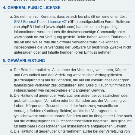
4. GENERAL PUBLIC LICENSE
Sie nehmen zur Kenntnis, dass es sich bei phpBB um eine unter der „
GNU General Public License v2
“ (GPL) bereitgestellten Foren-Software
von phpBB Limited (www.phpbb.com) handelt; deutschsprachige
Informationen werden durch die deutschsprachige Community unter
www.phpbb.de zur Verfügung gestellt. Beide haben keinen Einfluss auf
die Art und Weise, wie die Software verwendet wird. Sie können
insbesondere die Verwendung der Software für bestimmte Zwecke nicht
untersagen oder auf Inhalte fremder Foren Einfluss nehmen.
5. GEWÄHRLEISTUNG
Der Betreiber haftet mit Ausnahme der Verletzung von Leben, Körper
und Gesundheit und der Verletzung wesentlicher Vertragspflichten
(Kardinalpflichten) nur für Schäden, die auf ein vorsätzliches oder grob
fahrlässiges Verhalten zurückzuführen sind. Dies gilt auch für mittelbare
Folgeschäden wie insbesondere entgangenen Gewinn.
Die Haftung ist gegenüber Verbrauchern außer bei vorsätzlichem oder
grob fahrlässigem Verhalten oder bei Schäden aus der Verletzung von
Leben, Körper und Gesundheit und der Verletzung wesentlicher
Vertragspflichten (Kardinalpflichten) auf die bei Vertragsschluss
typischerweise vorhersehbaren Schäden und im übrigen der Höhe nach
auf die vertragstypischen Durchschnittsschäden begrenzt. Dies gilt auch
für mittelbare Folgeschäden wie insbesondere entgangenen Gewinn.
Die Haftung ist gegenüber Unternehmern außer bei der Verletzung von