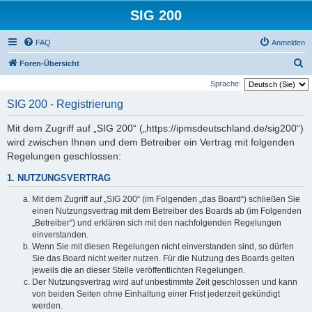
SIG 200
FAQ
Anmelden
S
Foren-Übersicht
u
Sprache:
c
SIG 200 - Registrierung
h
Mit dem Zugriff auf „SIG 200“ („https://ipmsdeutschland.de/sig200“)
e
wird zwischen Ihnen und dem Betreiber ein Vertrag mit folgenden
Regelungen geschlossen:
1. NUTZUNGSVERTRAG
Mit dem Zugriff auf „SIG 200“ (im Folgenden „das Board“) schließen Sie
einen Nutzungsvertrag mit dem Betreiber des Boards ab (im Folgenden
„Betreiber“) und erklären sich mit den nachfolgenden Regelungen
einverstanden.
Wenn Sie mit diesen Regelungen nicht einverstanden sind, so dürfen
Sie das Board nicht weiter nutzen. Für die Nutzung des Boards gelten
jeweils die an dieser Stelle veröffentlichten Regelungen.
Der Nutzungsvertrag wird auf unbestimmte Zeit geschlossen und kann
von beiden Seiten ohne Einhaltung einer Frist jederzeit gekündigt
werden.