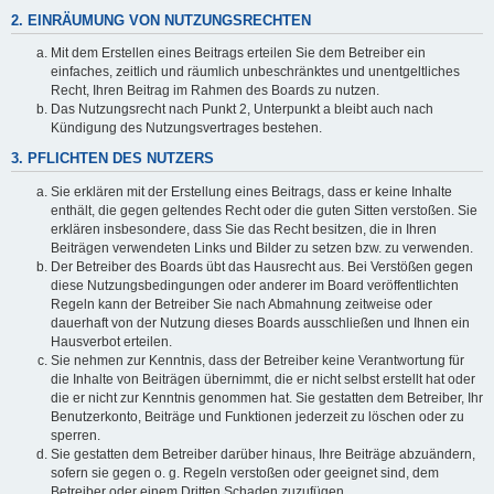
2. EINRÄUMUNG VON NUTZUNGSRECHTEN
Mit dem Erstellen eines Beitrags erteilen Sie dem Betreiber ein
einfaches, zeitlich und räumlich unbeschränktes und unentgeltliches
Recht, Ihren Beitrag im Rahmen des Boards zu nutzen.
Das Nutzungsrecht nach Punkt 2, Unterpunkt a bleibt auch nach
Kündigung des Nutzungsvertrages bestehen.
3. PFLICHTEN DES NUTZERS
Sie erklären mit der Erstellung eines Beitrags, dass er keine Inhalte
enthält, die gegen geltendes Recht oder die guten Sitten verstoßen. Sie
erklären insbesondere, dass Sie das Recht besitzen, die in Ihren
Beiträgen verwendeten Links und Bilder zu setzen bzw. zu verwenden.
Der Betreiber des Boards übt das Hausrecht aus. Bei Verstößen gegen
diese Nutzungsbedingungen oder anderer im Board veröffentlichten
Regeln kann der Betreiber Sie nach Abmahnung zeitweise oder
dauerhaft von der Nutzung dieses Boards ausschließen und Ihnen ein
Hausverbot erteilen.
Sie nehmen zur Kenntnis, dass der Betreiber keine Verantwortung für
die Inhalte von Beiträgen übernimmt, die er nicht selbst erstellt hat oder
die er nicht zur Kenntnis genommen hat. Sie gestatten dem Betreiber, Ihr
Benutzerkonto, Beiträge und Funktionen jederzeit zu löschen oder zu
sperren.
Sie gestatten dem Betreiber darüber hinaus, Ihre Beiträge abzuändern,
sofern sie gegen o. g. Regeln verstoßen oder geeignet sind, dem
Betreiber oder einem Dritten Schaden zuzufügen.