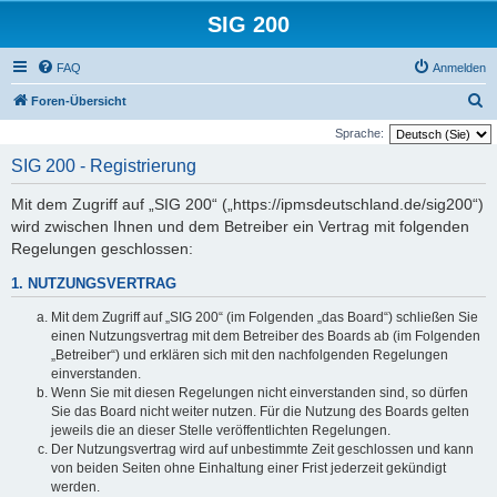
SIG 200
FAQ
Anmelden
S
Foren-Übersicht
u
Sprache:
c
SIG 200 - Registrierung
h
Mit dem Zugriff auf „SIG 200“ („https://ipmsdeutschland.de/sig200“)
e
wird zwischen Ihnen und dem Betreiber ein Vertrag mit folgenden
Regelungen geschlossen:
1. NUTZUNGSVERTRAG
Mit dem Zugriff auf „SIG 200“ (im Folgenden „das Board“) schließen Sie
einen Nutzungsvertrag mit dem Betreiber des Boards ab (im Folgenden
„Betreiber“) und erklären sich mit den nachfolgenden Regelungen
einverstanden.
Wenn Sie mit diesen Regelungen nicht einverstanden sind, so dürfen
Sie das Board nicht weiter nutzen. Für die Nutzung des Boards gelten
jeweils die an dieser Stelle veröffentlichten Regelungen.
Der Nutzungsvertrag wird auf unbestimmte Zeit geschlossen und kann
von beiden Seiten ohne Einhaltung einer Frist jederzeit gekündigt
werden.