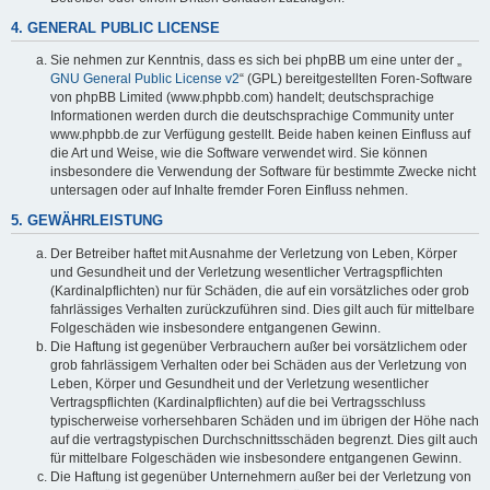
4. GENERAL PUBLIC LICENSE
Sie nehmen zur Kenntnis, dass es sich bei phpBB um eine unter der „
GNU General Public License v2
“ (GPL) bereitgestellten Foren-Software
von phpBB Limited (www.phpbb.com) handelt; deutschsprachige
Informationen werden durch die deutschsprachige Community unter
www.phpbb.de zur Verfügung gestellt. Beide haben keinen Einfluss auf
die Art und Weise, wie die Software verwendet wird. Sie können
insbesondere die Verwendung der Software für bestimmte Zwecke nicht
untersagen oder auf Inhalte fremder Foren Einfluss nehmen.
5. GEWÄHRLEISTUNG
Der Betreiber haftet mit Ausnahme der Verletzung von Leben, Körper
und Gesundheit und der Verletzung wesentlicher Vertragspflichten
(Kardinalpflichten) nur für Schäden, die auf ein vorsätzliches oder grob
fahrlässiges Verhalten zurückzuführen sind. Dies gilt auch für mittelbare
Folgeschäden wie insbesondere entgangenen Gewinn.
Die Haftung ist gegenüber Verbrauchern außer bei vorsätzlichem oder
grob fahrlässigem Verhalten oder bei Schäden aus der Verletzung von
Leben, Körper und Gesundheit und der Verletzung wesentlicher
Vertragspflichten (Kardinalpflichten) auf die bei Vertragsschluss
typischerweise vorhersehbaren Schäden und im übrigen der Höhe nach
auf die vertragstypischen Durchschnittsschäden begrenzt. Dies gilt auch
für mittelbare Folgeschäden wie insbesondere entgangenen Gewinn.
Die Haftung ist gegenüber Unternehmern außer bei der Verletzung von