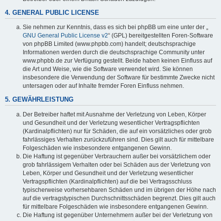
4. GENERAL PUBLIC LICENSE
Sie nehmen zur Kenntnis, dass es sich bei phpBB um eine unter der „
GNU General Public License v2
“ (GPL) bereitgestellten Foren-Software
von phpBB Limited (www.phpbb.com) handelt; deutschsprachige
Informationen werden durch die deutschsprachige Community unter
www.phpbb.de zur Verfügung gestellt. Beide haben keinen Einfluss auf
die Art und Weise, wie die Software verwendet wird. Sie können
insbesondere die Verwendung der Software für bestimmte Zwecke nicht
untersagen oder auf Inhalte fremder Foren Einfluss nehmen.
5. GEWÄHRLEISTUNG
Der Betreiber haftet mit Ausnahme der Verletzung von Leben, Körper
und Gesundheit und der Verletzung wesentlicher Vertragspflichten
(Kardinalpflichten) nur für Schäden, die auf ein vorsätzliches oder grob
fahrlässiges Verhalten zurückzuführen sind. Dies gilt auch für mittelbare
Folgeschäden wie insbesondere entgangenen Gewinn.
Die Haftung ist gegenüber Verbrauchern außer bei vorsätzlichem oder
grob fahrlässigem Verhalten oder bei Schäden aus der Verletzung von
Leben, Körper und Gesundheit und der Verletzung wesentlicher
Vertragspflichten (Kardinalpflichten) auf die bei Vertragsschluss
typischerweise vorhersehbaren Schäden und im übrigen der Höhe nach
auf die vertragstypischen Durchschnittsschäden begrenzt. Dies gilt auch
für mittelbare Folgeschäden wie insbesondere entgangenen Gewinn.
Die Haftung ist gegenüber Unternehmern außer bei der Verletzung von