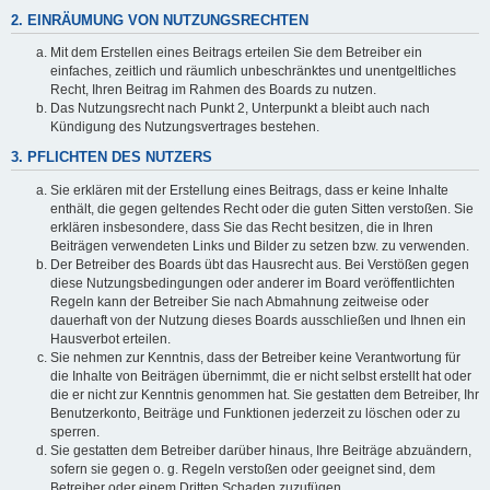
2. EINRÄUMUNG VON NUTZUNGSRECHTEN
Mit dem Erstellen eines Beitrags erteilen Sie dem Betreiber ein
einfaches, zeitlich und räumlich unbeschränktes und unentgeltliches
Recht, Ihren Beitrag im Rahmen des Boards zu nutzen.
Das Nutzungsrecht nach Punkt 2, Unterpunkt a bleibt auch nach
Kündigung des Nutzungsvertrages bestehen.
3. PFLICHTEN DES NUTZERS
Sie erklären mit der Erstellung eines Beitrags, dass er keine Inhalte
enthält, die gegen geltendes Recht oder die guten Sitten verstoßen. Sie
erklären insbesondere, dass Sie das Recht besitzen, die in Ihren
Beiträgen verwendeten Links und Bilder zu setzen bzw. zu verwenden.
Der Betreiber des Boards übt das Hausrecht aus. Bei Verstößen gegen
diese Nutzungsbedingungen oder anderer im Board veröffentlichten
Regeln kann der Betreiber Sie nach Abmahnung zeitweise oder
dauerhaft von der Nutzung dieses Boards ausschließen und Ihnen ein
Hausverbot erteilen.
Sie nehmen zur Kenntnis, dass der Betreiber keine Verantwortung für
die Inhalte von Beiträgen übernimmt, die er nicht selbst erstellt hat oder
die er nicht zur Kenntnis genommen hat. Sie gestatten dem Betreiber, Ihr
Benutzerkonto, Beiträge und Funktionen jederzeit zu löschen oder zu
sperren.
Sie gestatten dem Betreiber darüber hinaus, Ihre Beiträge abzuändern,
sofern sie gegen o. g. Regeln verstoßen oder geeignet sind, dem
Betreiber oder einem Dritten Schaden zuzufügen.