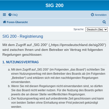
SIG 200
FAQ
Anmelden
S
Foren-Übersicht
u
Sprache:
c
SIG 200 - Registrierung
h
Mit dem Zugriff auf „SIG 200“ („https://ipmsdeutschland.de/sig200“)
e
wird zwischen Ihnen und dem Betreiber ein Vertrag mit folgenden
Regelungen geschlossen:
1. NUTZUNGSVERTRAG
Mit dem Zugriff auf „SIG 200“ (im Folgenden „das Board“) schließen Sie
einen Nutzungsvertrag mit dem Betreiber des Boards ab (im Folgenden
„Betreiber“) und erklären sich mit den nachfolgenden Regelungen
einverstanden.
Wenn Sie mit diesen Regelungen nicht einverstanden sind, so dürfen
Sie das Board nicht weiter nutzen. Für die Nutzung des Boards gelten
jeweils die an dieser Stelle veröffentlichten Regelungen.
Der Nutzungsvertrag wird auf unbestimmte Zeit geschlossen und kann
von beiden Seiten ohne Einhaltung einer Frist jederzeit gekündigt
werden.