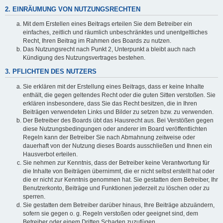
2. EINRÄUMUNG VON NUTZUNGSRECHTEN
Mit dem Erstellen eines Beitrags erteilen Sie dem Betreiber ein
einfaches, zeitlich und räumlich unbeschränktes und unentgeltliches
Recht, Ihren Beitrag im Rahmen des Boards zu nutzen.
Das Nutzungsrecht nach Punkt 2, Unterpunkt a bleibt auch nach
Kündigung des Nutzungsvertrages bestehen.
3. PFLICHTEN DES NUTZERS
Sie erklären mit der Erstellung eines Beitrags, dass er keine Inhalte
enthält, die gegen geltendes Recht oder die guten Sitten verstoßen. Sie
erklären insbesondere, dass Sie das Recht besitzen, die in Ihren
Beiträgen verwendeten Links und Bilder zu setzen bzw. zu verwenden.
Der Betreiber des Boards übt das Hausrecht aus. Bei Verstößen gegen
diese Nutzungsbedingungen oder anderer im Board veröffentlichten
Regeln kann der Betreiber Sie nach Abmahnung zeitweise oder
dauerhaft von der Nutzung dieses Boards ausschließen und Ihnen ein
Hausverbot erteilen.
Sie nehmen zur Kenntnis, dass der Betreiber keine Verantwortung für
die Inhalte von Beiträgen übernimmt, die er nicht selbst erstellt hat oder
die er nicht zur Kenntnis genommen hat. Sie gestatten dem Betreiber, Ihr
Benutzerkonto, Beiträge und Funktionen jederzeit zu löschen oder zu
sperren.
Sie gestatten dem Betreiber darüber hinaus, Ihre Beiträge abzuändern,
sofern sie gegen o. g. Regeln verstoßen oder geeignet sind, dem
Betreiber oder einem Dritten Schaden zuzufügen.