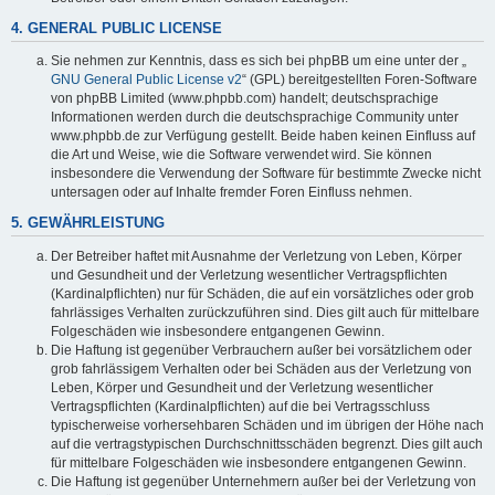
4. GENERAL PUBLIC LICENSE
Sie nehmen zur Kenntnis, dass es sich bei phpBB um eine unter der „
GNU General Public License v2
“ (GPL) bereitgestellten Foren-Software
von phpBB Limited (www.phpbb.com) handelt; deutschsprachige
Informationen werden durch die deutschsprachige Community unter
www.phpbb.de zur Verfügung gestellt. Beide haben keinen Einfluss auf
die Art und Weise, wie die Software verwendet wird. Sie können
insbesondere die Verwendung der Software für bestimmte Zwecke nicht
untersagen oder auf Inhalte fremder Foren Einfluss nehmen.
5. GEWÄHRLEISTUNG
Der Betreiber haftet mit Ausnahme der Verletzung von Leben, Körper
und Gesundheit und der Verletzung wesentlicher Vertragspflichten
(Kardinalpflichten) nur für Schäden, die auf ein vorsätzliches oder grob
fahrlässiges Verhalten zurückzuführen sind. Dies gilt auch für mittelbare
Folgeschäden wie insbesondere entgangenen Gewinn.
Die Haftung ist gegenüber Verbrauchern außer bei vorsätzlichem oder
grob fahrlässigem Verhalten oder bei Schäden aus der Verletzung von
Leben, Körper und Gesundheit und der Verletzung wesentlicher
Vertragspflichten (Kardinalpflichten) auf die bei Vertragsschluss
typischerweise vorhersehbaren Schäden und im übrigen der Höhe nach
auf die vertragstypischen Durchschnittsschäden begrenzt. Dies gilt auch
für mittelbare Folgeschäden wie insbesondere entgangenen Gewinn.
Die Haftung ist gegenüber Unternehmern außer bei der Verletzung von