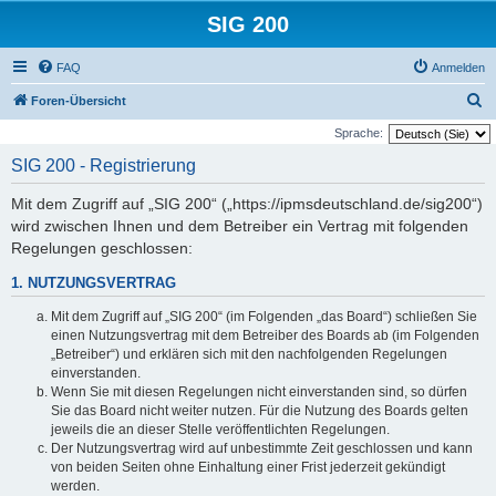
SIG 200
FAQ
Anmelden
S
Foren-Übersicht
u
Sprache:
c
SIG 200 - Registrierung
h
Mit dem Zugriff auf „SIG 200“ („https://ipmsdeutschland.de/sig200“)
e
wird zwischen Ihnen und dem Betreiber ein Vertrag mit folgenden
Regelungen geschlossen:
1. NUTZUNGSVERTRAG
Mit dem Zugriff auf „SIG 200“ (im Folgenden „das Board“) schließen Sie
einen Nutzungsvertrag mit dem Betreiber des Boards ab (im Folgenden
„Betreiber“) und erklären sich mit den nachfolgenden Regelungen
einverstanden.
Wenn Sie mit diesen Regelungen nicht einverstanden sind, so dürfen
Sie das Board nicht weiter nutzen. Für die Nutzung des Boards gelten
jeweils die an dieser Stelle veröffentlichten Regelungen.
Der Nutzungsvertrag wird auf unbestimmte Zeit geschlossen und kann
von beiden Seiten ohne Einhaltung einer Frist jederzeit gekündigt
werden.