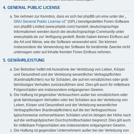
4. GENERAL PUBLIC LICENSE
Sie nehmen zur Kenntnis, dass es sich bei phpBB um eine unter der „
GNU General Public License v2
“ (GPL) bereitgestellten Foren-Software
von phpBB Limited (www.phpbb.com) handelt; deutschsprachige
Informationen werden durch die deutschsprachige Community unter
www.phpbb.de zur Verfügung gestellt. Beide haben keinen Einfluss auf
die Art und Weise, wie die Software verwendet wird. Sie können
insbesondere die Verwendung der Software für bestimmte Zwecke nicht
untersagen oder auf Inhalte fremder Foren Einfluss nehmen.
5. GEWÄHRLEISTUNG
Der Betreiber haftet mit Ausnahme der Verletzung von Leben, Körper
und Gesundheit und der Verletzung wesentlicher Vertragspflichten
(Kardinalpflichten) nur für Schäden, die auf ein vorsätzliches oder grob
fahrlässiges Verhalten zurückzuführen sind. Dies gilt auch für mittelbare
Folgeschäden wie insbesondere entgangenen Gewinn.
Die Haftung ist gegenüber Verbrauchern außer bei vorsätzlichem oder
grob fahrlässigem Verhalten oder bei Schäden aus der Verletzung von
Leben, Körper und Gesundheit und der Verletzung wesentlicher
Vertragspflichten (Kardinalpflichten) auf die bei Vertragsschluss
typischerweise vorhersehbaren Schäden und im übrigen der Höhe nach
auf die vertragstypischen Durchschnittsschäden begrenzt. Dies gilt auch
für mittelbare Folgeschäden wie insbesondere entgangenen Gewinn.
Die Haftung ist gegenüber Unternehmern außer bei der Verletzung von