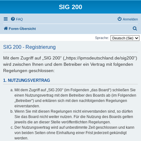
SIG 200
FAQ
Anmelden
S
Foren-Übersicht
u
Sprache:
c
SIG 200 - Registrierung
h
Mit dem Zugriff auf „SIG 200“ („https://ipmsdeutschland.de/sig200“)
e
wird zwischen Ihnen und dem Betreiber ein Vertrag mit folgenden
Regelungen geschlossen:
1. NUTZUNGSVERTRAG
Mit dem Zugriff auf „SIG 200“ (im Folgenden „das Board“) schließen Sie
einen Nutzungsvertrag mit dem Betreiber des Boards ab (im Folgenden
„Betreiber“) und erklären sich mit den nachfolgenden Regelungen
einverstanden.
Wenn Sie mit diesen Regelungen nicht einverstanden sind, so dürfen
Sie das Board nicht weiter nutzen. Für die Nutzung des Boards gelten
jeweils die an dieser Stelle veröffentlichten Regelungen.
Der Nutzungsvertrag wird auf unbestimmte Zeit geschlossen und kann
von beiden Seiten ohne Einhaltung einer Frist jederzeit gekündigt
werden.