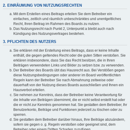
2. EINRÄUMUNG VON NUTZUNGSRECHTEN
Mit dem Erstellen eines Beitrags erteilen Sie dem Betreiber ein
einfaches, zeitlich und räumlich unbeschränktes und unentgeltliches
Recht, Ihren Beitrag im Rahmen des Boards zu nutzen.
Das Nutzungsrecht nach Punkt 2, Unterpunkt a bleibt auch nach
Kündigung des Nutzungsvertrages bestehen.
3. PFLICHTEN DES NUTZERS
Sie erklären mit der Erstellung eines Beitrags, dass er keine Inhalte
enthält, die gegen geltendes Recht oder die guten Sitten verstoßen. Sie
erklären insbesondere, dass Sie das Recht besitzen, die in Ihren
Beiträgen verwendeten Links und Bilder zu setzen bzw. zu verwenden.
Der Betreiber des Boards übt das Hausrecht aus. Bei Verstößen gegen
diese Nutzungsbedingungen oder anderer im Board veröffentlichten
Regeln kann der Betreiber Sie nach Abmahnung zeitweise oder
dauerhaft von der Nutzung dieses Boards ausschließen und Ihnen ein
Hausverbot erteilen.
Sie nehmen zur Kenntnis, dass der Betreiber keine Verantwortung für
die Inhalte von Beiträgen übernimmt, die er nicht selbst erstellt hat oder
die er nicht zur Kenntnis genommen hat. Sie gestatten dem Betreiber, Ihr
Benutzerkonto, Beiträge und Funktionen jederzeit zu löschen oder zu
sperren.
Sie gestatten dem Betreiber darüber hinaus, Ihre Beiträge abzuändern,
sofern sie gegen o. g. Regeln verstoßen oder geeignet sind, dem
Betreiber oder einem Dritten Schaden zuzufügen.