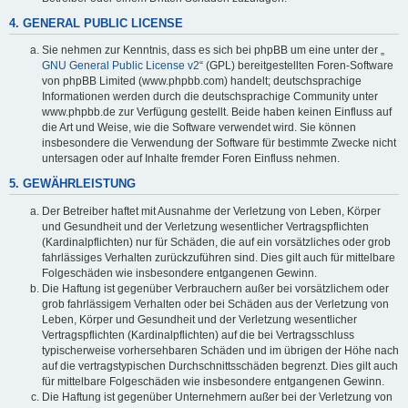
4. GENERAL PUBLIC LICENSE
Sie nehmen zur Kenntnis, dass es sich bei phpBB um eine unter der „
GNU General Public License v2
“ (GPL) bereitgestellten Foren-Software
von phpBB Limited (www.phpbb.com) handelt; deutschsprachige
Informationen werden durch die deutschsprachige Community unter
www.phpbb.de zur Verfügung gestellt. Beide haben keinen Einfluss auf
die Art und Weise, wie die Software verwendet wird. Sie können
insbesondere die Verwendung der Software für bestimmte Zwecke nicht
untersagen oder auf Inhalte fremder Foren Einfluss nehmen.
5. GEWÄHRLEISTUNG
Der Betreiber haftet mit Ausnahme der Verletzung von Leben, Körper
und Gesundheit und der Verletzung wesentlicher Vertragspflichten
(Kardinalpflichten) nur für Schäden, die auf ein vorsätzliches oder grob
fahrlässiges Verhalten zurückzuführen sind. Dies gilt auch für mittelbare
Folgeschäden wie insbesondere entgangenen Gewinn.
Die Haftung ist gegenüber Verbrauchern außer bei vorsätzlichem oder
grob fahrlässigem Verhalten oder bei Schäden aus der Verletzung von
Leben, Körper und Gesundheit und der Verletzung wesentlicher
Vertragspflichten (Kardinalpflichten) auf die bei Vertragsschluss
typischerweise vorhersehbaren Schäden und im übrigen der Höhe nach
auf die vertragstypischen Durchschnittsschäden begrenzt. Dies gilt auch
für mittelbare Folgeschäden wie insbesondere entgangenen Gewinn.
Die Haftung ist gegenüber Unternehmern außer bei der Verletzung von