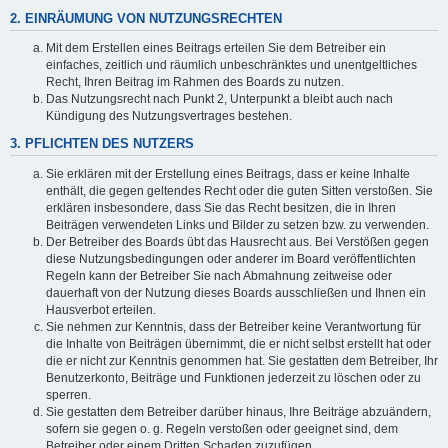
2. EINRÄUMUNG VON NUTZUNGSRECHTEN
Mit dem Erstellen eines Beitrags erteilen Sie dem Betreiber ein
einfaches, zeitlich und räumlich unbeschränktes und unentgeltliches
Recht, Ihren Beitrag im Rahmen des Boards zu nutzen.
Das Nutzungsrecht nach Punkt 2, Unterpunkt a bleibt auch nach
Kündigung des Nutzungsvertrages bestehen.
3. PFLICHTEN DES NUTZERS
Sie erklären mit der Erstellung eines Beitrags, dass er keine Inhalte
enthält, die gegen geltendes Recht oder die guten Sitten verstoßen. Sie
erklären insbesondere, dass Sie das Recht besitzen, die in Ihren
Beiträgen verwendeten Links und Bilder zu setzen bzw. zu verwenden.
Der Betreiber des Boards übt das Hausrecht aus. Bei Verstößen gegen
diese Nutzungsbedingungen oder anderer im Board veröffentlichten
Regeln kann der Betreiber Sie nach Abmahnung zeitweise oder
dauerhaft von der Nutzung dieses Boards ausschließen und Ihnen ein
Hausverbot erteilen.
Sie nehmen zur Kenntnis, dass der Betreiber keine Verantwortung für
die Inhalte von Beiträgen übernimmt, die er nicht selbst erstellt hat oder
die er nicht zur Kenntnis genommen hat. Sie gestatten dem Betreiber, Ihr
Benutzerkonto, Beiträge und Funktionen jederzeit zu löschen oder zu
sperren.
Sie gestatten dem Betreiber darüber hinaus, Ihre Beiträge abzuändern,
sofern sie gegen o. g. Regeln verstoßen oder geeignet sind, dem
Betreiber oder einem Dritten Schaden zuzufügen.