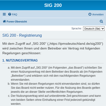
SIG 200
FAQ
Anmelden
S
Foren-Übersicht
u
Sprache:
c
SIG 200 - Registrierung
h
Mit dem Zugriff auf „SIG 200“ („https://ipmsdeutschland.de/sig200“)
e
wird zwischen Ihnen und dem Betreiber ein Vertrag mit folgenden
Regelungen geschlossen:
1. NUTZUNGSVERTRAG
Mit dem Zugriff auf „SIG 200“ (im Folgenden „das Board“) schließen Sie
einen Nutzungsvertrag mit dem Betreiber des Boards ab (im Folgenden
„Betreiber“) und erklären sich mit den nachfolgenden Regelungen
einverstanden.
Wenn Sie mit diesen Regelungen nicht einverstanden sind, so dürfen
Sie das Board nicht weiter nutzen. Für die Nutzung des Boards gelten
jeweils die an dieser Stelle veröffentlichten Regelungen.
Der Nutzungsvertrag wird auf unbestimmte Zeit geschlossen und kann
von beiden Seiten ohne Einhaltung einer Frist jederzeit gekündigt
werden.