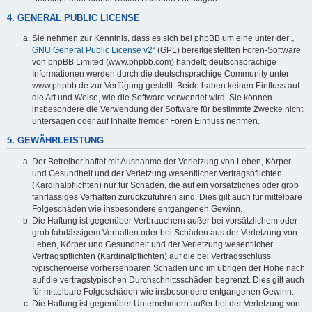
4. GENERAL PUBLIC LICENSE
Sie nehmen zur Kenntnis, dass es sich bei phpBB um eine unter der „
GNU General Public License v2
“ (GPL) bereitgestellten Foren-Software
von phpBB Limited (www.phpbb.com) handelt; deutschsprachige
Informationen werden durch die deutschsprachige Community unter
www.phpbb.de zur Verfügung gestellt. Beide haben keinen Einfluss auf
die Art und Weise, wie die Software verwendet wird. Sie können
insbesondere die Verwendung der Software für bestimmte Zwecke nicht
untersagen oder auf Inhalte fremder Foren Einfluss nehmen.
5. GEWÄHRLEISTUNG
Der Betreiber haftet mit Ausnahme der Verletzung von Leben, Körper
und Gesundheit und der Verletzung wesentlicher Vertragspflichten
(Kardinalpflichten) nur für Schäden, die auf ein vorsätzliches oder grob
fahrlässiges Verhalten zurückzuführen sind. Dies gilt auch für mittelbare
Folgeschäden wie insbesondere entgangenen Gewinn.
Die Haftung ist gegenüber Verbrauchern außer bei vorsätzlichem oder
grob fahrlässigem Verhalten oder bei Schäden aus der Verletzung von
Leben, Körper und Gesundheit und der Verletzung wesentlicher
Vertragspflichten (Kardinalpflichten) auf die bei Vertragsschluss
typischerweise vorhersehbaren Schäden und im übrigen der Höhe nach
auf die vertragstypischen Durchschnittsschäden begrenzt. Dies gilt auch
für mittelbare Folgeschäden wie insbesondere entgangenen Gewinn.
Die Haftung ist gegenüber Unternehmern außer bei der Verletzung von