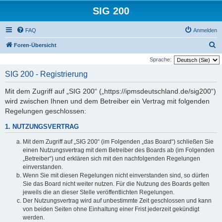
SIG 200
FAQ
Anmelden
S
Foren-Übersicht
u
Sprache:
c
SIG 200 - Registrierung
h
Mit dem Zugriff auf „SIG 200“ („https://ipmsdeutschland.de/sig200“)
e
wird zwischen Ihnen und dem Betreiber ein Vertrag mit folgenden
Regelungen geschlossen:
1. NUTZUNGSVERTRAG
Mit dem Zugriff auf „SIG 200“ (im Folgenden „das Board“) schließen Sie
einen Nutzungsvertrag mit dem Betreiber des Boards ab (im Folgenden
„Betreiber“) und erklären sich mit den nachfolgenden Regelungen
einverstanden.
Wenn Sie mit diesen Regelungen nicht einverstanden sind, so dürfen
Sie das Board nicht weiter nutzen. Für die Nutzung des Boards gelten
jeweils die an dieser Stelle veröffentlichten Regelungen.
Der Nutzungsvertrag wird auf unbestimmte Zeit geschlossen und kann
von beiden Seiten ohne Einhaltung einer Frist jederzeit gekündigt
werden.