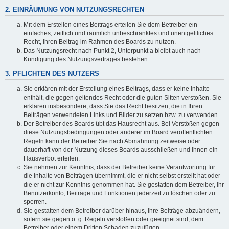
2. EINRÄUMUNG VON NUTZUNGSRECHTEN
Mit dem Erstellen eines Beitrags erteilen Sie dem Betreiber ein
einfaches, zeitlich und räumlich unbeschränktes und unentgeltliches
Recht, Ihren Beitrag im Rahmen des Boards zu nutzen.
Das Nutzungsrecht nach Punkt 2, Unterpunkt a bleibt auch nach
Kündigung des Nutzungsvertrages bestehen.
3. PFLICHTEN DES NUTZERS
Sie erklären mit der Erstellung eines Beitrags, dass er keine Inhalte
enthält, die gegen geltendes Recht oder die guten Sitten verstoßen. Sie
erklären insbesondere, dass Sie das Recht besitzen, die in Ihren
Beiträgen verwendeten Links und Bilder zu setzen bzw. zu verwenden.
Der Betreiber des Boards übt das Hausrecht aus. Bei Verstößen gegen
diese Nutzungsbedingungen oder anderer im Board veröffentlichten
Regeln kann der Betreiber Sie nach Abmahnung zeitweise oder
dauerhaft von der Nutzung dieses Boards ausschließen und Ihnen ein
Hausverbot erteilen.
Sie nehmen zur Kenntnis, dass der Betreiber keine Verantwortung für
die Inhalte von Beiträgen übernimmt, die er nicht selbst erstellt hat oder
die er nicht zur Kenntnis genommen hat. Sie gestatten dem Betreiber, Ihr
Benutzerkonto, Beiträge und Funktionen jederzeit zu löschen oder zu
sperren.
Sie gestatten dem Betreiber darüber hinaus, Ihre Beiträge abzuändern,
sofern sie gegen o. g. Regeln verstoßen oder geeignet sind, dem
Betreiber oder einem Dritten Schaden zuzufügen.