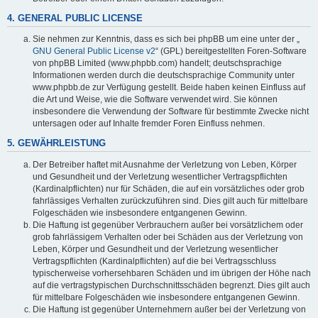
4. GENERAL PUBLIC LICENSE
Sie nehmen zur Kenntnis, dass es sich bei phpBB um eine unter der „
GNU General Public License v2
“ (GPL) bereitgestellten Foren-Software
von phpBB Limited (www.phpbb.com) handelt; deutschsprachige
Informationen werden durch die deutschsprachige Community unter
www.phpbb.de zur Verfügung gestellt. Beide haben keinen Einfluss auf
die Art und Weise, wie die Software verwendet wird. Sie können
insbesondere die Verwendung der Software für bestimmte Zwecke nicht
untersagen oder auf Inhalte fremder Foren Einfluss nehmen.
5. GEWÄHRLEISTUNG
Der Betreiber haftet mit Ausnahme der Verletzung von Leben, Körper
und Gesundheit und der Verletzung wesentlicher Vertragspflichten
(Kardinalpflichten) nur für Schäden, die auf ein vorsätzliches oder grob
fahrlässiges Verhalten zurückzuführen sind. Dies gilt auch für mittelbare
Folgeschäden wie insbesondere entgangenen Gewinn.
Die Haftung ist gegenüber Verbrauchern außer bei vorsätzlichem oder
grob fahrlässigem Verhalten oder bei Schäden aus der Verletzung von
Leben, Körper und Gesundheit und der Verletzung wesentlicher
Vertragspflichten (Kardinalpflichten) auf die bei Vertragsschluss
typischerweise vorhersehbaren Schäden und im übrigen der Höhe nach
auf die vertragstypischen Durchschnittsschäden begrenzt. Dies gilt auch
für mittelbare Folgeschäden wie insbesondere entgangenen Gewinn.
Die Haftung ist gegenüber Unternehmern außer bei der Verletzung von