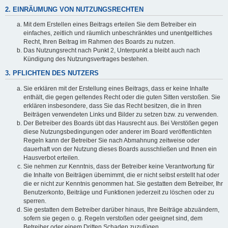
2. EINRÄUMUNG VON NUTZUNGSRECHTEN
Mit dem Erstellen eines Beitrags erteilen Sie dem Betreiber ein
einfaches, zeitlich und räumlich unbeschränktes und unentgeltliches
Recht, Ihren Beitrag im Rahmen des Boards zu nutzen.
Das Nutzungsrecht nach Punkt 2, Unterpunkt a bleibt auch nach
Kündigung des Nutzungsvertrages bestehen.
3. PFLICHTEN DES NUTZERS
Sie erklären mit der Erstellung eines Beitrags, dass er keine Inhalte
enthält, die gegen geltendes Recht oder die guten Sitten verstoßen. Sie
erklären insbesondere, dass Sie das Recht besitzen, die in Ihren
Beiträgen verwendeten Links und Bilder zu setzen bzw. zu verwenden.
Der Betreiber des Boards übt das Hausrecht aus. Bei Verstößen gegen
diese Nutzungsbedingungen oder anderer im Board veröffentlichten
Regeln kann der Betreiber Sie nach Abmahnung zeitweise oder
dauerhaft von der Nutzung dieses Boards ausschließen und Ihnen ein
Hausverbot erteilen.
Sie nehmen zur Kenntnis, dass der Betreiber keine Verantwortung für
die Inhalte von Beiträgen übernimmt, die er nicht selbst erstellt hat oder
die er nicht zur Kenntnis genommen hat. Sie gestatten dem Betreiber, Ihr
Benutzerkonto, Beiträge und Funktionen jederzeit zu löschen oder zu
sperren.
Sie gestatten dem Betreiber darüber hinaus, Ihre Beiträge abzuändern,
sofern sie gegen o. g. Regeln verstoßen oder geeignet sind, dem
Betreiber oder einem Dritten Schaden zuzufügen.