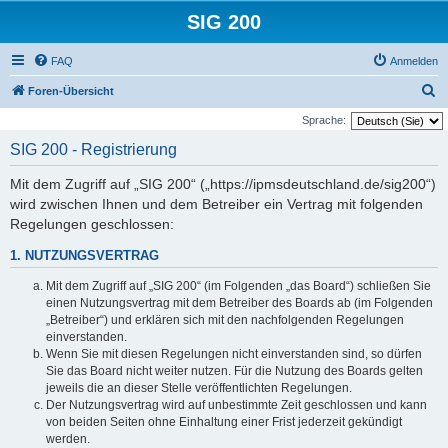
SIG 200
FAQ
Anmelden
S
Foren-Übersicht
u
Sprache:
c
SIG 200 - Registrierung
h
Mit dem Zugriff auf „SIG 200“ („https://ipmsdeutschland.de/sig200“)
e
wird zwischen Ihnen und dem Betreiber ein Vertrag mit folgenden
Regelungen geschlossen:
1. NUTZUNGSVERTRAG
Mit dem Zugriff auf „SIG 200“ (im Folgenden „das Board“) schließen Sie
einen Nutzungsvertrag mit dem Betreiber des Boards ab (im Folgenden
„Betreiber“) und erklären sich mit den nachfolgenden Regelungen
einverstanden.
Wenn Sie mit diesen Regelungen nicht einverstanden sind, so dürfen
Sie das Board nicht weiter nutzen. Für die Nutzung des Boards gelten
jeweils die an dieser Stelle veröffentlichten Regelungen.
Der Nutzungsvertrag wird auf unbestimmte Zeit geschlossen und kann
von beiden Seiten ohne Einhaltung einer Frist jederzeit gekündigt
werden.