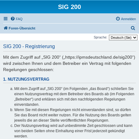
SIG 200
FAQ
Anmelden
S
Foren-Übersicht
u
Sprache:
c
SIG 200 - Registrierung
h
Mit dem Zugriff auf „SIG 200“ („https://ipmsdeutschland.de/sig200“)
e
wird zwischen Ihnen und dem Betreiber ein Vertrag mit folgenden
Regelungen geschlossen:
1. NUTZUNGSVERTRAG
Mit dem Zugriff auf „SIG 200“ (im Folgenden „das Board“) schließen Sie
einen Nutzungsvertrag mit dem Betreiber des Boards ab (im Folgenden
„Betreiber“) und erklären sich mit den nachfolgenden Regelungen
einverstanden.
Wenn Sie mit diesen Regelungen nicht einverstanden sind, so dürfen
Sie das Board nicht weiter nutzen. Für die Nutzung des Boards gelten
jeweils die an dieser Stelle veröffentlichten Regelungen.
Der Nutzungsvertrag wird auf unbestimmte Zeit geschlossen und kann
von beiden Seiten ohne Einhaltung einer Frist jederzeit gekündigt
werden.