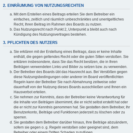
2. EINRÄUMUNG VON NUTZUNGSRECHTEN
Mit dem Erstellen eines Beitrags erteilen Sie dem Betreiber ein
einfaches, zeitlich und räumlich unbeschränktes und unentgeltliches
Recht, Ihren Beitrag im Rahmen des Boards zu nutzen.
Das Nutzungsrecht nach Punkt 2, Unterpunkt a bleibt auch nach
Kündigung des Nutzungsvertrages bestehen.
3. PFLICHTEN DES NUTZERS
Sie erklären mit der Erstellung eines Beitrags, dass er keine Inhalte
enthält, die gegen geltendes Recht oder die guten Sitten verstoßen. Sie
erklären insbesondere, dass Sie das Recht besitzen, die in Ihren
Beiträgen verwendeten Links und Bilder zu setzen bzw. zu verwenden.
Der Betreiber des Boards übt das Hausrecht aus. Bei Verstößen gegen
diese Nutzungsbedingungen oder anderer im Board veröffentlichten
Regeln kann der Betreiber Sie nach Abmahnung zeitweise oder
dauerhaft von der Nutzung dieses Boards ausschließen und Ihnen ein
Hausverbot erteilen.
Sie nehmen zur Kenntnis, dass der Betreiber keine Verantwortung für
die Inhalte von Beiträgen übernimmt, die er nicht selbst erstellt hat oder
die er nicht zur Kenntnis genommen hat. Sie gestatten dem Betreiber, Ihr
Benutzerkonto, Beiträge und Funktionen jederzeit zu löschen oder zu
sperren.
Sie gestatten dem Betreiber darüber hinaus, Ihre Beiträge abzuändern,
sofern sie gegen o. g. Regeln verstoßen oder geeignet sind, dem
Betreiber oder einem Dritten Schaden zuzufügen.