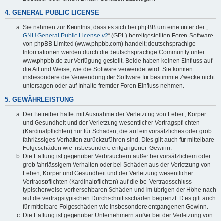
4. GENERAL PUBLIC LICENSE
Sie nehmen zur Kenntnis, dass es sich bei phpBB um eine unter der „
GNU General Public License v2
“ (GPL) bereitgestellten Foren-Software
von phpBB Limited (www.phpbb.com) handelt; deutschsprachige
Informationen werden durch die deutschsprachige Community unter
www.phpbb.de zur Verfügung gestellt. Beide haben keinen Einfluss auf
die Art und Weise, wie die Software verwendet wird. Sie können
insbesondere die Verwendung der Software für bestimmte Zwecke nicht
untersagen oder auf Inhalte fremder Foren Einfluss nehmen.
5. GEWÄHRLEISTUNG
Der Betreiber haftet mit Ausnahme der Verletzung von Leben, Körper
und Gesundheit und der Verletzung wesentlicher Vertragspflichten
(Kardinalpflichten) nur für Schäden, die auf ein vorsätzliches oder grob
fahrlässiges Verhalten zurückzuführen sind. Dies gilt auch für mittelbare
Folgeschäden wie insbesondere entgangenen Gewinn.
Die Haftung ist gegenüber Verbrauchern außer bei vorsätzlichem oder
grob fahrlässigem Verhalten oder bei Schäden aus der Verletzung von
Leben, Körper und Gesundheit und der Verletzung wesentlicher
Vertragspflichten (Kardinalpflichten) auf die bei Vertragsschluss
typischerweise vorhersehbaren Schäden und im übrigen der Höhe nach
auf die vertragstypischen Durchschnittsschäden begrenzt. Dies gilt auch
für mittelbare Folgeschäden wie insbesondere entgangenen Gewinn.
Die Haftung ist gegenüber Unternehmern außer bei der Verletzung von