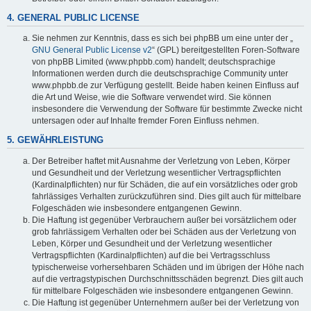
4. GENERAL PUBLIC LICENSE
Sie nehmen zur Kenntnis, dass es sich bei phpBB um eine unter der „
GNU General Public License v2
“ (GPL) bereitgestellten Foren-Software
von phpBB Limited (www.phpbb.com) handelt; deutschsprachige
Informationen werden durch die deutschsprachige Community unter
www.phpbb.de zur Verfügung gestellt. Beide haben keinen Einfluss auf
die Art und Weise, wie die Software verwendet wird. Sie können
insbesondere die Verwendung der Software für bestimmte Zwecke nicht
untersagen oder auf Inhalte fremder Foren Einfluss nehmen.
5. GEWÄHRLEISTUNG
Der Betreiber haftet mit Ausnahme der Verletzung von Leben, Körper
und Gesundheit und der Verletzung wesentlicher Vertragspflichten
(Kardinalpflichten) nur für Schäden, die auf ein vorsätzliches oder grob
fahrlässiges Verhalten zurückzuführen sind. Dies gilt auch für mittelbare
Folgeschäden wie insbesondere entgangenen Gewinn.
Die Haftung ist gegenüber Verbrauchern außer bei vorsätzlichem oder
grob fahrlässigem Verhalten oder bei Schäden aus der Verletzung von
Leben, Körper und Gesundheit und der Verletzung wesentlicher
Vertragspflichten (Kardinalpflichten) auf die bei Vertragsschluss
typischerweise vorhersehbaren Schäden und im übrigen der Höhe nach
auf die vertragstypischen Durchschnittsschäden begrenzt. Dies gilt auch
für mittelbare Folgeschäden wie insbesondere entgangenen Gewinn.
Die Haftung ist gegenüber Unternehmern außer bei der Verletzung von