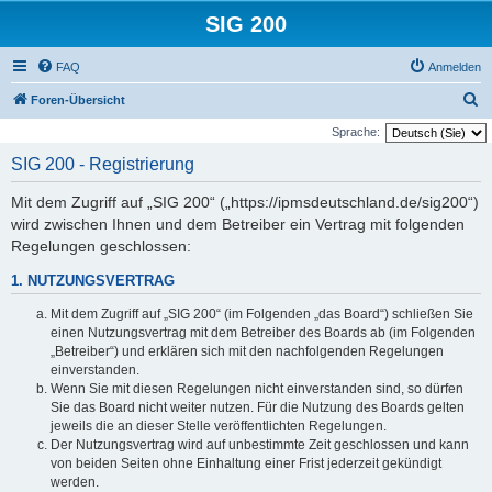
SIG 200
FAQ
Anmelden
S
Foren-Übersicht
u
Sprache:
c
SIG 200 - Registrierung
h
Mit dem Zugriff auf „SIG 200“ („https://ipmsdeutschland.de/sig200“)
e
wird zwischen Ihnen und dem Betreiber ein Vertrag mit folgenden
Regelungen geschlossen:
1. NUTZUNGSVERTRAG
Mit dem Zugriff auf „SIG 200“ (im Folgenden „das Board“) schließen Sie
einen Nutzungsvertrag mit dem Betreiber des Boards ab (im Folgenden
„Betreiber“) und erklären sich mit den nachfolgenden Regelungen
einverstanden.
Wenn Sie mit diesen Regelungen nicht einverstanden sind, so dürfen
Sie das Board nicht weiter nutzen. Für die Nutzung des Boards gelten
jeweils die an dieser Stelle veröffentlichten Regelungen.
Der Nutzungsvertrag wird auf unbestimmte Zeit geschlossen und kann
von beiden Seiten ohne Einhaltung einer Frist jederzeit gekündigt
werden.