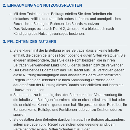
2. EINRÄUMUNG VON NUTZUNGSRECHTEN
Mit dem Erstellen eines Beitrags erteilen Sie dem Betreiber ein
einfaches, zeitlich und räumlich unbeschränktes und unentgeltliches
Recht, Ihren Beitrag im Rahmen des Boards zu nutzen.
Das Nutzungsrecht nach Punkt 2, Unterpunkt a bleibt auch nach
Kündigung des Nutzungsvertrages bestehen.
3. PFLICHTEN DES NUTZERS
Sie erklären mit der Erstellung eines Beitrags, dass er keine Inhalte
enthält, die gegen geltendes Recht oder die guten Sitten verstoßen. Sie
erklären insbesondere, dass Sie das Recht besitzen, die in Ihren
Beiträgen verwendeten Links und Bilder zu setzen bzw. zu verwenden.
Der Betreiber des Boards übt das Hausrecht aus. Bei Verstößen gegen
diese Nutzungsbedingungen oder anderer im Board veröffentlichten
Regeln kann der Betreiber Sie nach Abmahnung zeitweise oder
dauerhaft von der Nutzung dieses Boards ausschließen und Ihnen ein
Hausverbot erteilen.
Sie nehmen zur Kenntnis, dass der Betreiber keine Verantwortung für
die Inhalte von Beiträgen übernimmt, die er nicht selbst erstellt hat oder
die er nicht zur Kenntnis genommen hat. Sie gestatten dem Betreiber, Ihr
Benutzerkonto, Beiträge und Funktionen jederzeit zu löschen oder zu
sperren.
Sie gestatten dem Betreiber darüber hinaus, Ihre Beiträge abzuändern,
sofern sie gegen o. g. Regeln verstoßen oder geeignet sind, dem
Betreiber oder einem Dritten Schaden zuzufügen.