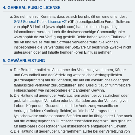
4. GENERAL PUBLIC LICENSE
Sie nehmen zur Kenntnis, dass es sich bei phpBB um eine unter der „
GNU General Public License v2
“ (GPL) bereitgestellten Foren-Software
von phpBB Limited (www.phpbb.com) handelt; deutschsprachige
Informationen werden durch die deutschsprachige Community unter
www.phpbb.de zur Verfügung gestellt. Beide haben keinen Einfluss auf
die Art und Weise, wie die Software verwendet wird. Sie können
insbesondere die Verwendung der Software für bestimmte Zwecke nicht
untersagen oder auf Inhalte fremder Foren Einfluss nehmen.
5. GEWÄHRLEISTUNG
Der Betreiber haftet mit Ausnahme der Verletzung von Leben, Körper
und Gesundheit und der Verletzung wesentlicher Vertragspflichten
(Kardinalpflichten) nur für Schäden, die auf ein vorsätzliches oder grob
fahrlässiges Verhalten zurückzuführen sind. Dies gilt auch für mittelbare
Folgeschäden wie insbesondere entgangenen Gewinn.
Die Haftung ist gegenüber Verbrauchern außer bei vorsätzlichem oder
grob fahrlässigem Verhalten oder bei Schäden aus der Verletzung von
Leben, Körper und Gesundheit und der Verletzung wesentlicher
Vertragspflichten (Kardinalpflichten) auf die bei Vertragsschluss
typischerweise vorhersehbaren Schäden und im übrigen der Höhe nach
auf die vertragstypischen Durchschnittsschäden begrenzt. Dies gilt auch
für mittelbare Folgeschäden wie insbesondere entgangenen Gewinn.
Die Haftung ist gegenüber Unternehmern außer bei der Verletzung von