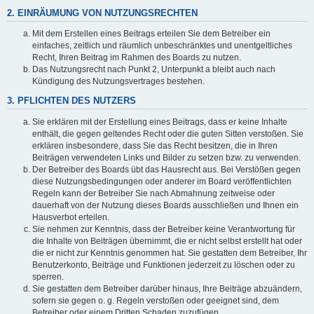
2. EINRÄUMUNG VON NUTZUNGSRECHTEN
Mit dem Erstellen eines Beitrags erteilen Sie dem Betreiber ein
einfaches, zeitlich und räumlich unbeschränktes und unentgeltliches
Recht, Ihren Beitrag im Rahmen des Boards zu nutzen.
Das Nutzungsrecht nach Punkt 2, Unterpunkt a bleibt auch nach
Kündigung des Nutzungsvertrages bestehen.
3. PFLICHTEN DES NUTZERS
Sie erklären mit der Erstellung eines Beitrags, dass er keine Inhalte
enthält, die gegen geltendes Recht oder die guten Sitten verstoßen. Sie
erklären insbesondere, dass Sie das Recht besitzen, die in Ihren
Beiträgen verwendeten Links und Bilder zu setzen bzw. zu verwenden.
Der Betreiber des Boards übt das Hausrecht aus. Bei Verstößen gegen
diese Nutzungsbedingungen oder anderer im Board veröffentlichten
Regeln kann der Betreiber Sie nach Abmahnung zeitweise oder
dauerhaft von der Nutzung dieses Boards ausschließen und Ihnen ein
Hausverbot erteilen.
Sie nehmen zur Kenntnis, dass der Betreiber keine Verantwortung für
die Inhalte von Beiträgen übernimmt, die er nicht selbst erstellt hat oder
die er nicht zur Kenntnis genommen hat. Sie gestatten dem Betreiber, Ihr
Benutzerkonto, Beiträge und Funktionen jederzeit zu löschen oder zu
sperren.
Sie gestatten dem Betreiber darüber hinaus, Ihre Beiträge abzuändern,
sofern sie gegen o. g. Regeln verstoßen oder geeignet sind, dem
Betreiber oder einem Dritten Schaden zuzufügen.