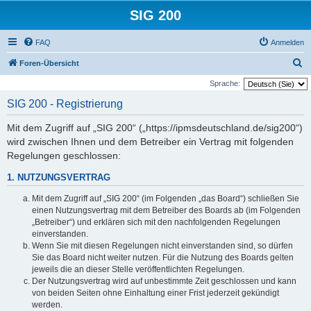
SIG 200
FAQ
Anmelden
S
Foren-Übersicht
u
Sprache:
c
SIG 200 - Registrierung
h
Mit dem Zugriff auf „SIG 200“ („https://ipmsdeutschland.de/sig200“)
e
wird zwischen Ihnen und dem Betreiber ein Vertrag mit folgenden
Regelungen geschlossen:
1. NUTZUNGSVERTRAG
Mit dem Zugriff auf „SIG 200“ (im Folgenden „das Board“) schließen Sie
einen Nutzungsvertrag mit dem Betreiber des Boards ab (im Folgenden
„Betreiber“) und erklären sich mit den nachfolgenden Regelungen
einverstanden.
Wenn Sie mit diesen Regelungen nicht einverstanden sind, so dürfen
Sie das Board nicht weiter nutzen. Für die Nutzung des Boards gelten
jeweils die an dieser Stelle veröffentlichten Regelungen.
Der Nutzungsvertrag wird auf unbestimmte Zeit geschlossen und kann
von beiden Seiten ohne Einhaltung einer Frist jederzeit gekündigt
werden.