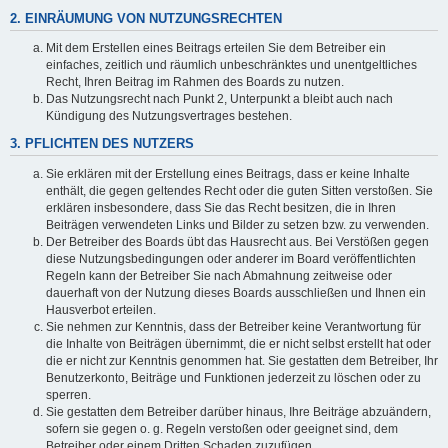
2. EINRÄUMUNG VON NUTZUNGSRECHTEN
Mit dem Erstellen eines Beitrags erteilen Sie dem Betreiber ein
einfaches, zeitlich und räumlich unbeschränktes und unentgeltliches
Recht, Ihren Beitrag im Rahmen des Boards zu nutzen.
Das Nutzungsrecht nach Punkt 2, Unterpunkt a bleibt auch nach
Kündigung des Nutzungsvertrages bestehen.
3. PFLICHTEN DES NUTZERS
Sie erklären mit der Erstellung eines Beitrags, dass er keine Inhalte
enthält, die gegen geltendes Recht oder die guten Sitten verstoßen. Sie
erklären insbesondere, dass Sie das Recht besitzen, die in Ihren
Beiträgen verwendeten Links und Bilder zu setzen bzw. zu verwenden.
Der Betreiber des Boards übt das Hausrecht aus. Bei Verstößen gegen
diese Nutzungsbedingungen oder anderer im Board veröffentlichten
Regeln kann der Betreiber Sie nach Abmahnung zeitweise oder
dauerhaft von der Nutzung dieses Boards ausschließen und Ihnen ein
Hausverbot erteilen.
Sie nehmen zur Kenntnis, dass der Betreiber keine Verantwortung für
die Inhalte von Beiträgen übernimmt, die er nicht selbst erstellt hat oder
die er nicht zur Kenntnis genommen hat. Sie gestatten dem Betreiber, Ihr
Benutzerkonto, Beiträge und Funktionen jederzeit zu löschen oder zu
sperren.
Sie gestatten dem Betreiber darüber hinaus, Ihre Beiträge abzuändern,
sofern sie gegen o. g. Regeln verstoßen oder geeignet sind, dem
Betreiber oder einem Dritten Schaden zuzufügen.