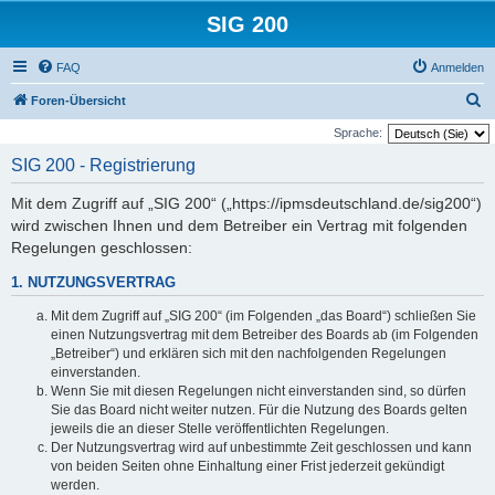
SIG 200
FAQ
Anmelden
S
Foren-Übersicht
u
Sprache:
c
SIG 200 - Registrierung
h
Mit dem Zugriff auf „SIG 200“ („https://ipmsdeutschland.de/sig200“)
e
wird zwischen Ihnen und dem Betreiber ein Vertrag mit folgenden
Regelungen geschlossen:
1. NUTZUNGSVERTRAG
Mit dem Zugriff auf „SIG 200“ (im Folgenden „das Board“) schließen Sie
einen Nutzungsvertrag mit dem Betreiber des Boards ab (im Folgenden
„Betreiber“) und erklären sich mit den nachfolgenden Regelungen
einverstanden.
Wenn Sie mit diesen Regelungen nicht einverstanden sind, so dürfen
Sie das Board nicht weiter nutzen. Für die Nutzung des Boards gelten
jeweils die an dieser Stelle veröffentlichten Regelungen.
Der Nutzungsvertrag wird auf unbestimmte Zeit geschlossen und kann
von beiden Seiten ohne Einhaltung einer Frist jederzeit gekündigt
werden.