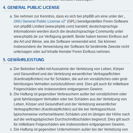
4. GENERAL PUBLIC LICENSE
Sie nehmen zur Kenntnis, dass es sich bei phpBB um eine unter der „
GNU General Public License v2
“ (GPL) bereitgestellten Foren-Software
von phpBB Limited (www.phpbb.com) handelt; deutschsprachige
Informationen werden durch die deutschsprachige Community unter
www.phpbb.de zur Verfügung gestellt. Beide haben keinen Einfluss auf
die Art und Weise, wie die Software verwendet wird. Sie können
insbesondere die Verwendung der Software für bestimmte Zwecke nicht
untersagen oder auf Inhalte fremder Foren Einfluss nehmen.
5. GEWÄHRLEISTUNG
Der Betreiber haftet mit Ausnahme der Verletzung von Leben, Körper
und Gesundheit und der Verletzung wesentlicher Vertragspflichten
(Kardinalpflichten) nur für Schäden, die auf ein vorsätzliches oder grob
fahrlässiges Verhalten zurückzuführen sind. Dies gilt auch für mittelbare
Folgeschäden wie insbesondere entgangenen Gewinn.
Die Haftung ist gegenüber Verbrauchern außer bei vorsätzlichem oder
grob fahrlässigem Verhalten oder bei Schäden aus der Verletzung von
Leben, Körper und Gesundheit und der Verletzung wesentlicher
Vertragspflichten (Kardinalpflichten) auf die bei Vertragsschluss
typischerweise vorhersehbaren Schäden und im übrigen der Höhe nach
auf die vertragstypischen Durchschnittsschäden begrenzt. Dies gilt auch
für mittelbare Folgeschäden wie insbesondere entgangenen Gewinn.
Die Haftung ist gegenüber Unternehmern außer bei der Verletzung von