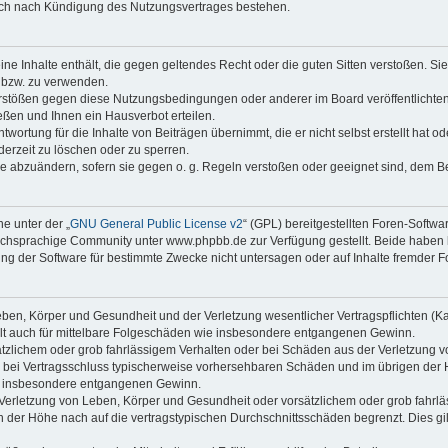
auch nach Kündigung des Nutzungsvertrages bestehen.
keine Inhalte enthält, die gegen geltendes Recht oder die guten Sitten verstoßen. Si
n bzw. zu verwenden.
erstößen gegen diese Nutzungsbedingungen oder anderer im Board veröffentlicht
ßen und Ihnen ein Hausverbot erteilen.
wortung für die Inhalte von Beiträgen übernimmt, die er nicht selbst erstellt hat 
derzeit zu löschen oder zu sperren.
äge abzuändern, sofern sie gegen o. g. Regeln verstoßen oder geeignet sind, dem 
e unter der „
GNU General Public License v2
“ (GPL) bereitgestellten Foren-Soft
chsprachige Community unter www.phpbb.de zur Verfügung gestellt. Beide haben ke
g der Software für bestimmte Zwecke nicht untersagen oder auf Inhalte fremder F
ben, Körper und Gesundheit und der Verletzung wesentlicher Vertragspflichten (Kard
gilt auch für mittelbare Folgeschäden wie insbesondere entgangenen Gewinn.
ätzlichem oder grob fahrlässigem Verhalten oder bei Schäden aus der Verletzung 
 die bei Vertragsschluss typischerweise vorhersehbaren Schäden und im übrigen de
wie insbesondere entgangenen Gewinn.
erletzung von Leben, Körper und Gesundheit oder vorsätzlichem oder grob fahrläs
der Höhe nach auf die vertragstypischen Durchschnittsschäden begrenzt. Dies gi