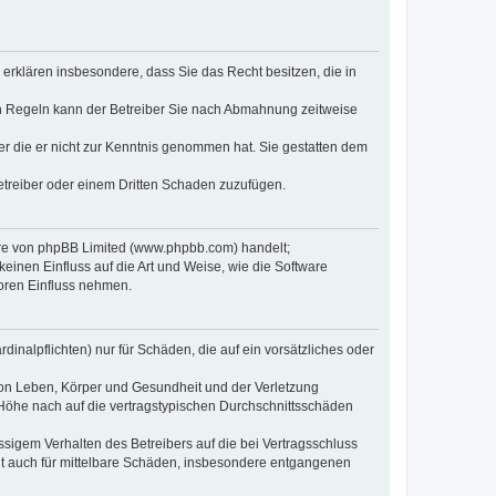
e erklären insbesondere, dass Sie das Recht besitzen, die in
en Regeln kann der Betreiber Sie nach Abmahnung zeitweise
oder die er nicht zur Kenntnis genommen hat. Sie gestatten dem
Betreiber oder einem Dritten Schaden zuzufügen.
ware von phpBB Limited (www.phpbb.com) handelt;
inen Einfluss auf die Art und Weise, wie die Software
oren Einfluss nehmen.
inalpflichten) nur für Schäden, die auf ein vorsätzliches oder
von Leben, Körper und Gesundheit und der Verletzung
r Höhe nach auf die vertragstypischen Durchschnittsschäden
sigem Verhalten des Betreibers auf die bei Vertragsschluss
lt auch für mittelbare Schäden, insbesondere entgangenen