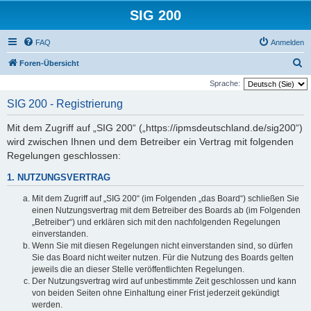
SIG 200
FAQ
Anmelden
S
Foren-Übersicht
u
Sprache:
c
SIG 200 - Registrierung
h
Mit dem Zugriff auf „SIG 200“ („https://ipmsdeutschland.de/sig200“)
e
wird zwischen Ihnen und dem Betreiber ein Vertrag mit folgenden
Regelungen geschlossen:
1. NUTZUNGSVERTRAG
Mit dem Zugriff auf „SIG 200“ (im Folgenden „das Board“) schließen Sie
einen Nutzungsvertrag mit dem Betreiber des Boards ab (im Folgenden
„Betreiber“) und erklären sich mit den nachfolgenden Regelungen
einverstanden.
Wenn Sie mit diesen Regelungen nicht einverstanden sind, so dürfen
Sie das Board nicht weiter nutzen. Für die Nutzung des Boards gelten
jeweils die an dieser Stelle veröffentlichten Regelungen.
Der Nutzungsvertrag wird auf unbestimmte Zeit geschlossen und kann
von beiden Seiten ohne Einhaltung einer Frist jederzeit gekündigt
werden.