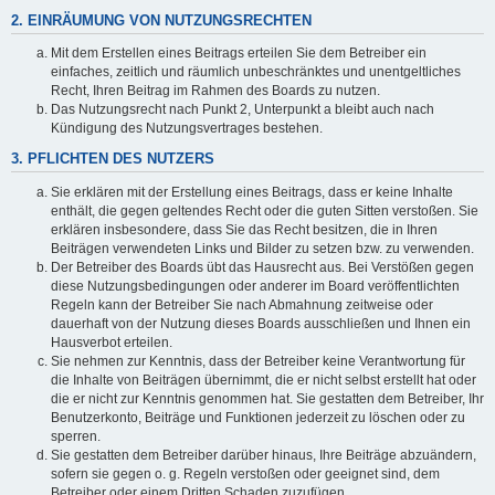
2. EINRÄUMUNG VON NUTZUNGSRECHTEN
Mit dem Erstellen eines Beitrags erteilen Sie dem Betreiber ein
einfaches, zeitlich und räumlich unbeschränktes und unentgeltliches
Recht, Ihren Beitrag im Rahmen des Boards zu nutzen.
Das Nutzungsrecht nach Punkt 2, Unterpunkt a bleibt auch nach
Kündigung des Nutzungsvertrages bestehen.
3. PFLICHTEN DES NUTZERS
Sie erklären mit der Erstellung eines Beitrags, dass er keine Inhalte
enthält, die gegen geltendes Recht oder die guten Sitten verstoßen. Sie
erklären insbesondere, dass Sie das Recht besitzen, die in Ihren
Beiträgen verwendeten Links und Bilder zu setzen bzw. zu verwenden.
Der Betreiber des Boards übt das Hausrecht aus. Bei Verstößen gegen
diese Nutzungsbedingungen oder anderer im Board veröffentlichten
Regeln kann der Betreiber Sie nach Abmahnung zeitweise oder
dauerhaft von der Nutzung dieses Boards ausschließen und Ihnen ein
Hausverbot erteilen.
Sie nehmen zur Kenntnis, dass der Betreiber keine Verantwortung für
die Inhalte von Beiträgen übernimmt, die er nicht selbst erstellt hat oder
die er nicht zur Kenntnis genommen hat. Sie gestatten dem Betreiber, Ihr
Benutzerkonto, Beiträge und Funktionen jederzeit zu löschen oder zu
sperren.
Sie gestatten dem Betreiber darüber hinaus, Ihre Beiträge abzuändern,
sofern sie gegen o. g. Regeln verstoßen oder geeignet sind, dem
Betreiber oder einem Dritten Schaden zuzufügen.