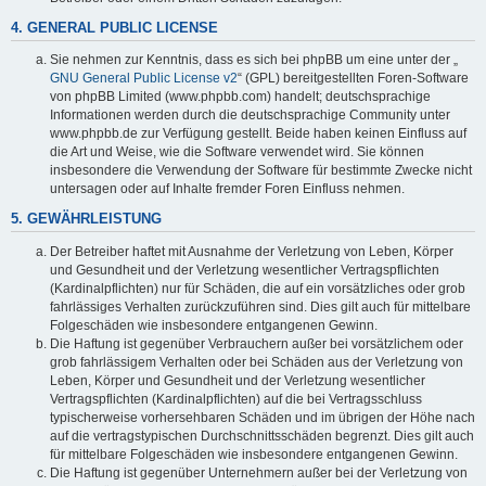
4. GENERAL PUBLIC LICENSE
Sie nehmen zur Kenntnis, dass es sich bei phpBB um eine unter der „
GNU General Public License v2
“ (GPL) bereitgestellten Foren-Software
von phpBB Limited (www.phpbb.com) handelt; deutschsprachige
Informationen werden durch die deutschsprachige Community unter
www.phpbb.de zur Verfügung gestellt. Beide haben keinen Einfluss auf
die Art und Weise, wie die Software verwendet wird. Sie können
insbesondere die Verwendung der Software für bestimmte Zwecke nicht
untersagen oder auf Inhalte fremder Foren Einfluss nehmen.
5. GEWÄHRLEISTUNG
Der Betreiber haftet mit Ausnahme der Verletzung von Leben, Körper
und Gesundheit und der Verletzung wesentlicher Vertragspflichten
(Kardinalpflichten) nur für Schäden, die auf ein vorsätzliches oder grob
fahrlässiges Verhalten zurückzuführen sind. Dies gilt auch für mittelbare
Folgeschäden wie insbesondere entgangenen Gewinn.
Die Haftung ist gegenüber Verbrauchern außer bei vorsätzlichem oder
grob fahrlässigem Verhalten oder bei Schäden aus der Verletzung von
Leben, Körper und Gesundheit und der Verletzung wesentlicher
Vertragspflichten (Kardinalpflichten) auf die bei Vertragsschluss
typischerweise vorhersehbaren Schäden und im übrigen der Höhe nach
auf die vertragstypischen Durchschnittsschäden begrenzt. Dies gilt auch
für mittelbare Folgeschäden wie insbesondere entgangenen Gewinn.
Die Haftung ist gegenüber Unternehmern außer bei der Verletzung von