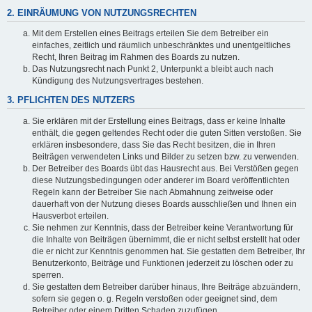
2. EINRÄUMUNG VON NUTZUNGSRECHTEN
Mit dem Erstellen eines Beitrags erteilen Sie dem Betreiber ein
einfaches, zeitlich und räumlich unbeschränktes und unentgeltliches
Recht, Ihren Beitrag im Rahmen des Boards zu nutzen.
Das Nutzungsrecht nach Punkt 2, Unterpunkt a bleibt auch nach
Kündigung des Nutzungsvertrages bestehen.
3. PFLICHTEN DES NUTZERS
Sie erklären mit der Erstellung eines Beitrags, dass er keine Inhalte
enthält, die gegen geltendes Recht oder die guten Sitten verstoßen. Sie
erklären insbesondere, dass Sie das Recht besitzen, die in Ihren
Beiträgen verwendeten Links und Bilder zu setzen bzw. zu verwenden.
Der Betreiber des Boards übt das Hausrecht aus. Bei Verstößen gegen
diese Nutzungsbedingungen oder anderer im Board veröffentlichten
Regeln kann der Betreiber Sie nach Abmahnung zeitweise oder
dauerhaft von der Nutzung dieses Boards ausschließen und Ihnen ein
Hausverbot erteilen.
Sie nehmen zur Kenntnis, dass der Betreiber keine Verantwortung für
die Inhalte von Beiträgen übernimmt, die er nicht selbst erstellt hat oder
die er nicht zur Kenntnis genommen hat. Sie gestatten dem Betreiber, Ihr
Benutzerkonto, Beiträge und Funktionen jederzeit zu löschen oder zu
sperren.
Sie gestatten dem Betreiber darüber hinaus, Ihre Beiträge abzuändern,
sofern sie gegen o. g. Regeln verstoßen oder geeignet sind, dem
Betreiber oder einem Dritten Schaden zuzufügen.