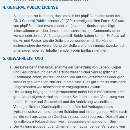
4. GENERAL PUBLIC LICENSE
Sie nehmen zur Kenntnis, dass es sich bei phpBB um eine unter der „
GNU General Public License v2
“ (GPL) bereitgestellten Foren-Software
von phpBB Limited (www.phpbb.com) handelt; deutschsprachige
Informationen werden durch die deutschsprachige Community unter
www.phpbb.de zur Verfügung gestellt. Beide haben keinen Einfluss auf
die Art und Weise, wie die Software verwendet wird. Sie können
insbesondere die Verwendung der Software für bestimmte Zwecke nicht
untersagen oder auf Inhalte fremder Foren Einfluss nehmen.
5. GEWÄHRLEISTUNG
Der Betreiber haftet mit Ausnahme der Verletzung von Leben, Körper
und Gesundheit und der Verletzung wesentlicher Vertragspflichten
(Kardinalpflichten) nur für Schäden, die auf ein vorsätzliches oder grob
fahrlässiges Verhalten zurückzuführen sind. Dies gilt auch für mittelbare
Folgeschäden wie insbesondere entgangenen Gewinn.
Die Haftung ist gegenüber Verbrauchern außer bei vorsätzlichem oder
grob fahrlässigem Verhalten oder bei Schäden aus der Verletzung von
Leben, Körper und Gesundheit und der Verletzung wesentlicher
Vertragspflichten (Kardinalpflichten) auf die bei Vertragsschluss
typischerweise vorhersehbaren Schäden und im übrigen der Höhe nach
auf die vertragstypischen Durchschnittsschäden begrenzt. Dies gilt auch
für mittelbare Folgeschäden wie insbesondere entgangenen Gewinn.
Die Haftung ist gegenüber Unternehmern außer bei der Verletzung von