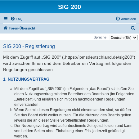
SIG 200
FAQ
Anmelden
S
Foren-Übersicht
u
Sprache:
c
SIG 200 - Registrierung
h
Mit dem Zugriff auf „SIG 200“ („https://ipmsdeutschland.de/sig200“)
e
wird zwischen Ihnen und dem Betreiber ein Vertrag mit folgenden
Regelungen geschlossen:
1. NUTZUNGSVERTRAG
Mit dem Zugriff auf „SIG 200“ (im Folgenden „das Board“) schließen Sie
einen Nutzungsvertrag mit dem Betreiber des Boards ab (im Folgenden
„Betreiber“) und erklären sich mit den nachfolgenden Regelungen
einverstanden.
Wenn Sie mit diesen Regelungen nicht einverstanden sind, so dürfen
Sie das Board nicht weiter nutzen. Für die Nutzung des Boards gelten
jeweils die an dieser Stelle veröffentlichten Regelungen.
Der Nutzungsvertrag wird auf unbestimmte Zeit geschlossen und kann
von beiden Seiten ohne Einhaltung einer Frist jederzeit gekündigt
werden.