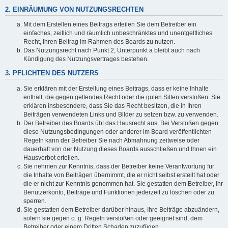
2. EINRÄUMUNG VON NUTZUNGSRECHTEN
Mit dem Erstellen eines Beitrags erteilen Sie dem Betreiber ein
einfaches, zeitlich und räumlich unbeschränktes und unentgeltliches
Recht, Ihren Beitrag im Rahmen des Boards zu nutzen.
Das Nutzungsrecht nach Punkt 2, Unterpunkt a bleibt auch nach
Kündigung des Nutzungsvertrages bestehen.
3. PFLICHTEN DES NUTZERS
Sie erklären mit der Erstellung eines Beitrags, dass er keine Inhalte
enthält, die gegen geltendes Recht oder die guten Sitten verstoßen. Sie
erklären insbesondere, dass Sie das Recht besitzen, die in Ihren
Beiträgen verwendeten Links und Bilder zu setzen bzw. zu verwenden.
Der Betreiber des Boards übt das Hausrecht aus. Bei Verstößen gegen
diese Nutzungsbedingungen oder anderer im Board veröffentlichten
Regeln kann der Betreiber Sie nach Abmahnung zeitweise oder
dauerhaft von der Nutzung dieses Boards ausschließen und Ihnen ein
Hausverbot erteilen.
Sie nehmen zur Kenntnis, dass der Betreiber keine Verantwortung für
die Inhalte von Beiträgen übernimmt, die er nicht selbst erstellt hat oder
die er nicht zur Kenntnis genommen hat. Sie gestatten dem Betreiber, Ihr
Benutzerkonto, Beiträge und Funktionen jederzeit zu löschen oder zu
sperren.
Sie gestatten dem Betreiber darüber hinaus, Ihre Beiträge abzuändern,
sofern sie gegen o. g. Regeln verstoßen oder geeignet sind, dem
Betreiber oder einem Dritten Schaden zuzufügen.