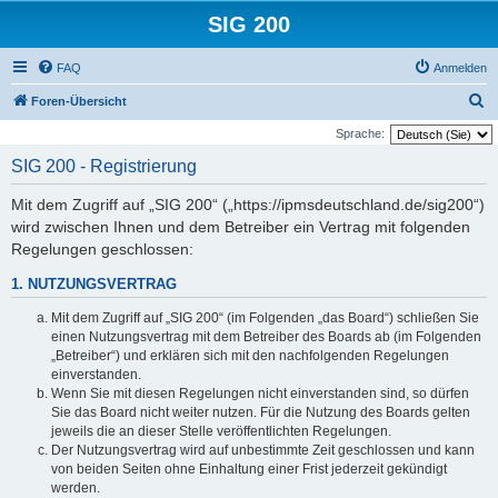
SIG 200
FAQ
Anmelden
S
Foren-Übersicht
u
Sprache:
c
SIG 200 - Registrierung
h
Mit dem Zugriff auf „SIG 200“ („https://ipmsdeutschland.de/sig200“)
e
wird zwischen Ihnen und dem Betreiber ein Vertrag mit folgenden
Regelungen geschlossen:
1. NUTZUNGSVERTRAG
Mit dem Zugriff auf „SIG 200“ (im Folgenden „das Board“) schließen Sie
einen Nutzungsvertrag mit dem Betreiber des Boards ab (im Folgenden
„Betreiber“) und erklären sich mit den nachfolgenden Regelungen
einverstanden.
Wenn Sie mit diesen Regelungen nicht einverstanden sind, so dürfen
Sie das Board nicht weiter nutzen. Für die Nutzung des Boards gelten
jeweils die an dieser Stelle veröffentlichten Regelungen.
Der Nutzungsvertrag wird auf unbestimmte Zeit geschlossen und kann
von beiden Seiten ohne Einhaltung einer Frist jederzeit gekündigt
werden.