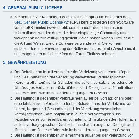
4. GENERAL PUBLIC LICENSE
Sie nehmen zur Kenntnis, dass es sich bei phpBB um eine unter der „
GNU General Public License v2
“ (GPL) bereitgestellten Foren-Software
von phpBB Limited (www.phpbb.com) handelt; deutschsprachige
Informationen werden durch die deutschsprachige Community unter
www.phpbb.de zur Verfügung gestellt. Beide haben keinen Einfluss auf
die Art und Weise, wie die Software verwendet wird. Sie können
insbesondere die Verwendung der Software für bestimmte Zwecke nicht
untersagen oder auf Inhalte fremder Foren Einfluss nehmen.
5. GEWÄHRLEISTUNG
Der Betreiber haftet mit Ausnahme der Verletzung von Leben, Körper
und Gesundheit und der Verletzung wesentlicher Vertragspflichten
(Kardinalpflichten) nur für Schäden, die auf ein vorsätzliches oder grob
fahrlässiges Verhalten zurückzuführen sind. Dies gilt auch für mittelbare
Folgeschäden wie insbesondere entgangenen Gewinn.
Die Haftung ist gegenüber Verbrauchern außer bei vorsätzlichem oder
grob fahrlässigem Verhalten oder bei Schäden aus der Verletzung von
Leben, Körper und Gesundheit und der Verletzung wesentlicher
Vertragspflichten (Kardinalpflichten) auf die bei Vertragsschluss
typischerweise vorhersehbaren Schäden und im übrigen der Höhe nach
auf die vertragstypischen Durchschnittsschäden begrenzt. Dies gilt auch
für mittelbare Folgeschäden wie insbesondere entgangenen Gewinn.
Die Haftung ist gegenüber Unternehmern außer bei der Verletzung von