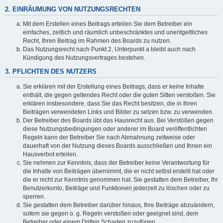
2. EINRÄUMUNG VON NUTZUNGSRECHTEN
Mit dem Erstellen eines Beitrags erteilen Sie dem Betreiber ein
einfaches, zeitlich und räumlich unbeschränktes und unentgeltliches
Recht, Ihren Beitrag im Rahmen des Boards zu nutzen.
Das Nutzungsrecht nach Punkt 2, Unterpunkt a bleibt auch nach
Kündigung des Nutzungsvertrages bestehen.
3. PFLICHTEN DES NUTZERS
Sie erklären mit der Erstellung eines Beitrags, dass er keine Inhalte
enthält, die gegen geltendes Recht oder die guten Sitten verstoßen. Sie
erklären insbesondere, dass Sie das Recht besitzen, die in Ihren
Beiträgen verwendeten Links und Bilder zu setzen bzw. zu verwenden.
Der Betreiber des Boards übt das Hausrecht aus. Bei Verstößen gegen
diese Nutzungsbedingungen oder anderer im Board veröffentlichten
Regeln kann der Betreiber Sie nach Abmahnung zeitweise oder
dauerhaft von der Nutzung dieses Boards ausschließen und Ihnen ein
Hausverbot erteilen.
Sie nehmen zur Kenntnis, dass der Betreiber keine Verantwortung für
die Inhalte von Beiträgen übernimmt, die er nicht selbst erstellt hat oder
die er nicht zur Kenntnis genommen hat. Sie gestatten dem Betreiber, Ihr
Benutzerkonto, Beiträge und Funktionen jederzeit zu löschen oder zu
sperren.
Sie gestatten dem Betreiber darüber hinaus, Ihre Beiträge abzuändern,
sofern sie gegen o. g. Regeln verstoßen oder geeignet sind, dem
Betreiber oder einem Dritten Schaden zuzufügen.