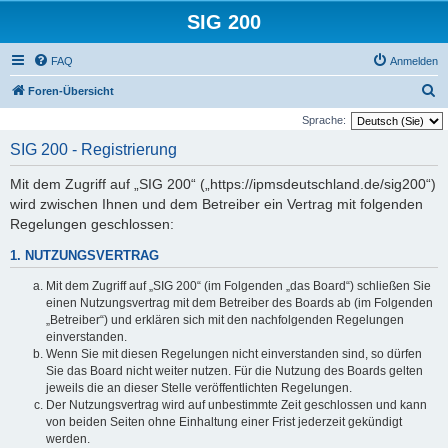
SIG 200
FAQ
Anmelden
S
Foren-Übersicht
u
Sprache:
c
SIG 200 - Registrierung
h
Mit dem Zugriff auf „SIG 200“ („https://ipmsdeutschland.de/sig200“)
e
wird zwischen Ihnen und dem Betreiber ein Vertrag mit folgenden
Regelungen geschlossen:
1. NUTZUNGSVERTRAG
Mit dem Zugriff auf „SIG 200“ (im Folgenden „das Board“) schließen Sie
einen Nutzungsvertrag mit dem Betreiber des Boards ab (im Folgenden
„Betreiber“) und erklären sich mit den nachfolgenden Regelungen
einverstanden.
Wenn Sie mit diesen Regelungen nicht einverstanden sind, so dürfen
Sie das Board nicht weiter nutzen. Für die Nutzung des Boards gelten
jeweils die an dieser Stelle veröffentlichten Regelungen.
Der Nutzungsvertrag wird auf unbestimmte Zeit geschlossen und kann
von beiden Seiten ohne Einhaltung einer Frist jederzeit gekündigt
werden.