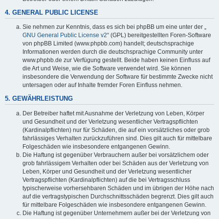
4. GENERAL PUBLIC LICENSE
Sie nehmen zur Kenntnis, dass es sich bei phpBB um eine unter der „
GNU General Public License v2
“ (GPL) bereitgestellten Foren-Software
von phpBB Limited (www.phpbb.com) handelt; deutschsprachige
Informationen werden durch die deutschsprachige Community unter
www.phpbb.de zur Verfügung gestellt. Beide haben keinen Einfluss auf
die Art und Weise, wie die Software verwendet wird. Sie können
insbesondere die Verwendung der Software für bestimmte Zwecke nicht
untersagen oder auf Inhalte fremder Foren Einfluss nehmen.
5. GEWÄHRLEISTUNG
Der Betreiber haftet mit Ausnahme der Verletzung von Leben, Körper
und Gesundheit und der Verletzung wesentlicher Vertragspflichten
(Kardinalpflichten) nur für Schäden, die auf ein vorsätzliches oder grob
fahrlässiges Verhalten zurückzuführen sind. Dies gilt auch für mittelbare
Folgeschäden wie insbesondere entgangenen Gewinn.
Die Haftung ist gegenüber Verbrauchern außer bei vorsätzlichem oder
grob fahrlässigem Verhalten oder bei Schäden aus der Verletzung von
Leben, Körper und Gesundheit und der Verletzung wesentlicher
Vertragspflichten (Kardinalpflichten) auf die bei Vertragsschluss
typischerweise vorhersehbaren Schäden und im übrigen der Höhe nach
auf die vertragstypischen Durchschnittsschäden begrenzt. Dies gilt auch
für mittelbare Folgeschäden wie insbesondere entgangenen Gewinn.
Die Haftung ist gegenüber Unternehmern außer bei der Verletzung von