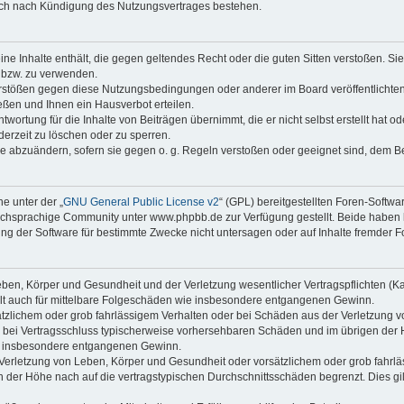
auch nach Kündigung des Nutzungsvertrages bestehen.
keine Inhalte enthält, die gegen geltendes Recht oder die guten Sitten verstoßen. Si
n bzw. zu verwenden.
erstößen gegen diese Nutzungsbedingungen oder anderer im Board veröffentlicht
ßen und Ihnen ein Hausverbot erteilen.
wortung für die Inhalte von Beiträgen übernimmt, die er nicht selbst erstellt hat 
derzeit zu löschen oder zu sperren.
äge abzuändern, sofern sie gegen o. g. Regeln verstoßen oder geeignet sind, dem 
e unter der „
GNU General Public License v2
“ (GPL) bereitgestellten Foren-Soft
chsprachige Community unter www.phpbb.de zur Verfügung gestellt. Beide haben ke
g der Software für bestimmte Zwecke nicht untersagen oder auf Inhalte fremder F
ben, Körper und Gesundheit und der Verletzung wesentlicher Vertragspflichten (Kard
gilt auch für mittelbare Folgeschäden wie insbesondere entgangenen Gewinn.
ätzlichem oder grob fahrlässigem Verhalten oder bei Schäden aus der Verletzung 
 die bei Vertragsschluss typischerweise vorhersehbaren Schäden und im übrigen de
wie insbesondere entgangenen Gewinn.
erletzung von Leben, Körper und Gesundheit oder vorsätzlichem oder grob fahrläs
der Höhe nach auf die vertragstypischen Durchschnittsschäden begrenzt. Dies gi