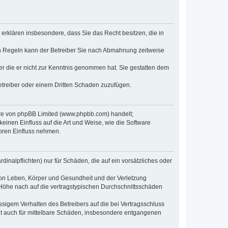
e erklären insbesondere, dass Sie das Recht besitzen, die in
en Regeln kann der Betreiber Sie nach Abmahnung zeitweise
oder die er nicht zur Kenntnis genommen hat. Sie gestatten dem
Betreiber oder einem Dritten Schaden zuzufügen.
ware von phpBB Limited (www.phpbb.com) handelt;
inen Einfluss auf die Art und Weise, wie die Software
oren Einfluss nehmen.
inalpflichten) nur für Schäden, die auf ein vorsätzliches oder
von Leben, Körper und Gesundheit und der Verletzung
r Höhe nach auf die vertragstypischen Durchschnittsschäden
sigem Verhalten des Betreibers auf die bei Vertragsschluss
lt auch für mittelbare Schäden, insbesondere entgangenen